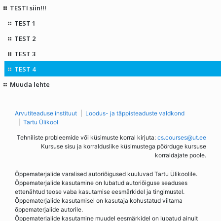
TESTI siin!!!
TEST 1
TEST 2
TEST 3
TEST 4
Muuda lehte
Arvutiteaduse instituut
Loodus- ja täppisteaduste valdkond
Tartu Ülikool
Tehniliste probleemide või küsimuste korral kirjuta:
cs.courses@ut.ee
Kursuse sisu ja korralduslike küsimustega pöörduge kursuse
korraldajate poole.
Õppematerjalide varalised autoriõigused kuuluvad Tartu Ülikoolile.
Õppematerjalide kasutamine on lubatud autoriõiguse seaduses
ettenähtud teose vaba kasutamise eesmärkidel ja tingimustel.
Õppematerjalide kasutamisel on kasutaja kohustatud viitama
õppematerjalide autorile.
Õppematerjalide kasutamine muudel eesmärkidel on lubatud ainult