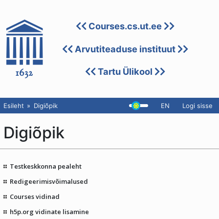
Courses.cs.ut.ee
Arvutiteaduse instituut
Tartu Ülikool
Esileht
Digiõpik
EN
Logi sisse
Digiõpik
Testkeskkonna pealeht
Redigeerimisvõimalused
Courses vidinad
h5p.org vidinate lisamine