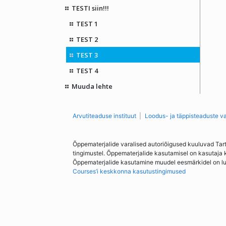
TESTI siin!!!
TEST 1
TEST 2
TEST 3
TEST 4
Muuda lehte
Arvutiteaduse instituut
Loodus- ja täppisteaduste v
Õppematerjalide varalised autoriõigused kuuluvad Tar
tingimustel. Õppematerjalide kasutamisel on kasutaja 
Õppematerjalide kasutamine muudel eesmärkidel on lubat
Courses’i keskkonna kasutustingimused