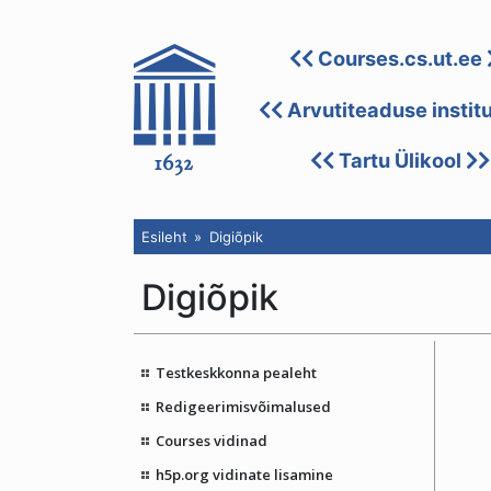
Courses.cs.ut.ee
Arvutiteaduse instit
Tartu Ülikool
Esileht
Digiõpik
Digiõpik
Testkeskkonna pealeht
Redigeerimisvõimalused
Courses vidinad
h5p.org vidinate lisamine