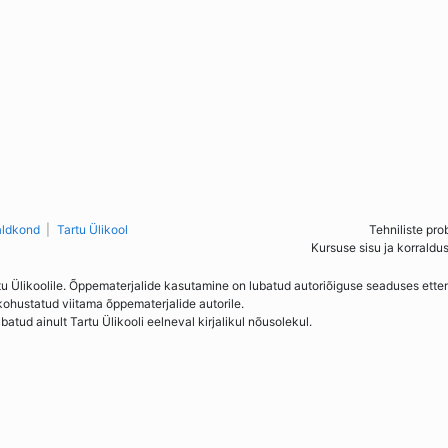
aldkond
Tartu Ülikool
Tehniliste pro
Kursuse sisu ja korraldu
tu Ülikoolile. Õppematerjalide kasutamine on lubatud autoriõiguse seaduses ett
kohustatud viitama õppematerjalide autorile.
ud ainult Tartu Ülikooli eelneval kirjalikul nõusolekul.