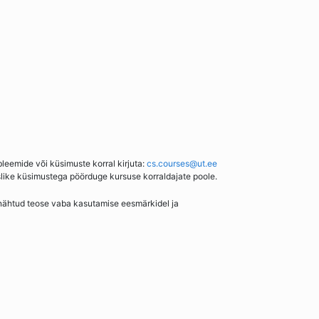
bleemide või küsimuste korral kirjuta:
cs.courses@ut.ee
slike küsimustega pöörduge kursuse korraldajate poole.
enähtud teose vaba kasutamise eesmärkidel ja