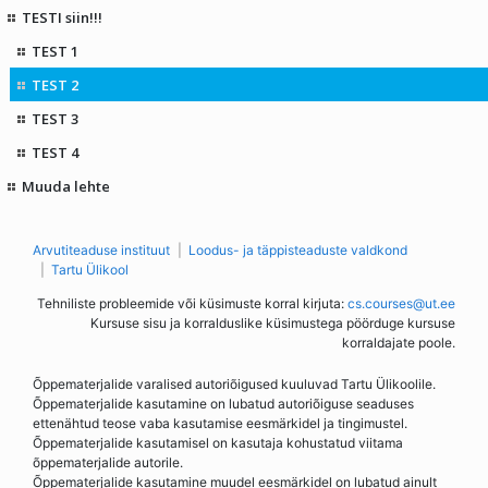
TESTI siin!!!
TEST 1
TEST 2
TEST 3
TEST 4
Muuda lehte
Arvutiteaduse instituut
Loodus- ja täppisteaduste valdkond
Tartu Ülikool
Tehniliste probleemide või küsimuste korral kirjuta:
cs.courses@ut.ee
Kursuse sisu ja korralduslike küsimustega pöörduge kursuse
korraldajate poole.
Õppematerjalide varalised autoriõigused kuuluvad Tartu Ülikoolile.
Õppematerjalide kasutamine on lubatud autoriõiguse seaduses
ettenähtud teose vaba kasutamise eesmärkidel ja tingimustel.
Õppematerjalide kasutamisel on kasutaja kohustatud viitama
õppematerjalide autorile.
Õppematerjalide kasutamine muudel eesmärkidel on lubatud ainult