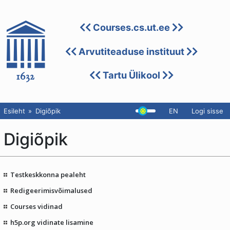
Courses.cs.ut.ee
Arvutiteaduse instituut
Tartu Ülikool
Esileht
Digiõpik
EN
Logi sisse
Digiõpik
Testkeskkonna pealeht
Redigeerimisvõimalused
Courses vidinad
h5p.org vidinate lisamine