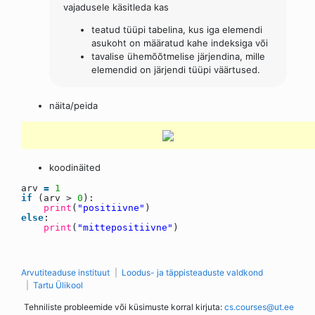
vajadusele käsitleda kas
teatud tüüpi tabelina, kus iga elemendi
asukoht on määratud kahe indeksiga või
tavalise ühemõõtmelise järjendina, mille
elemendid on järjendi tüüpi väärtused.
näita/peida
koodinäited
arv
=
1
if
(arv >
0
):
print
(
"positiivne"
)
else
:
print
(
"mittepositiivne"
)
Arvutiteaduse instituut
Loodus- ja täppisteaduste valdkond
Tartu Ülikool
Tehniliste probleemide või küsimuste korral kirjuta:
cs.courses@ut.ee