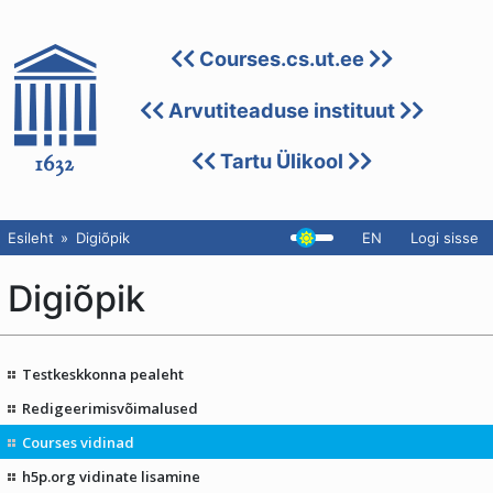
Courses.cs.ut.ee
Arvutiteaduse instituut
Tartu Ülikool
Esileht
Digiõpik
EN
Logi sisse
Digiõpik
Testkeskkonna pealeht
Redigeerimisvõimalused
Courses vidinad
h5p.org vidinate lisamine