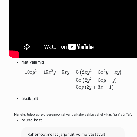
mat valemid
2
2
2
2
10
+
15
−
5
=
5
2
+
3
−
(
)
x
y
x
y
x
y
x
y
x
y
x
y
2
=
5
2
+
3
−
(
)
x
y
x
y
y
=
5
(
2
+
3
−
1
)
x
y
y
x
üksik pilt
Näiteks tuleb abielutseremoonial valida kahe valiku vahel - kas “jah” või “ei”.
round kast
Kahemõõtmelist järjendit võime vastavalt