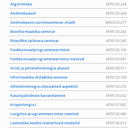
Algoritmika
MTAT.03.238
Andmebaasid
MTAT.03.264
Andmekaeve uurimisseminar (mall)
MXXX.03.277
Bioinformaatika seminar
MTAT.03.242
Ettevõtte tarkvara seminar
MTAT.03.240
Funktsionaalprogrammeerimine
MTAT.05.106
Funktsionaalprogrammeerimise meetod
MTAT.05.047
Gridi ja pilvetehnoloogia alused
MTAT.08.011
Informaatika didaktika seminar
MTAT.03.104
Infotehnoloogia sotsiaalsed aspektid
MTAT.03.233
Kasutajaliideste kavandamine
MTAT.03.032
Krüptoloogia I
MTAT.07.002
Loogilise programmeerimise meetod
MTAT.05.086
Loomulike keelte statistilised mudelid
MTAT.06.013