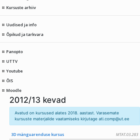
Kursuste arhiiv
Uudised ja info
Õpikud ja tarkvara
Panopto
UTTV
Youtube
ÕIS
Moodle
2012/13 kevad
Avatud on kursused alates 2018. aastast. Varasemate
kursuste materjalide vaatamiseks kirjutage
ati.comp@ut
.ee
3D mänguarenduse kursus
MTAT.03.283