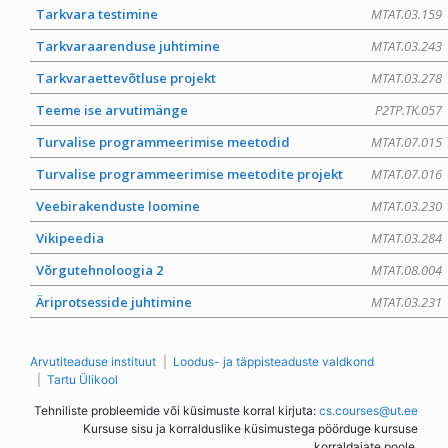
Tarkvara testimine
MTAT.03.159
Tarkvaraarenduse juhtimine
MTAT.03.243
Tarkvaraettevõtluse projekt
MTAT.03.278
Teeme ise arvutimänge
P2TP.TK.057
Turvalise programmeerimise meetodid
MTAT.07.015
Turvalise programmeerimise meetodite projekt
MTAT.07.016
Veebirakenduste loomine
MTAT.03.230
Vikipeedia
MTAT.03.284
Võrgutehnoloogia 2
MTAT.08.004
Äriprotsesside juhtimine
MTAT.03.231
Arvutiteaduse instituut
Loodus- ja täppisteaduste valdkond
Tartu Ülikool
Tehniliste probleemide või küsimuste korral kirjuta:
cs.courses@ut.ee
Kursuse sisu ja korralduslike küsimustega pöörduge kursuse
korraldajate poole.