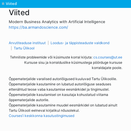
Viited
Viited
Modern Business Analytics with Artificial Intelligence
https://ba.armandoscience.com/
Arvutiteaduse instituut
Loodus- ja täppisteaduste valdkond
Tartu Ülikool
Tehniliste probleemide või küsimuste korral kirjuta:
cs.courses@ut.ee
Kursuse sisu ja korralduslike küsimustega pöörduge kursuse
korraldajate poole.
Õppematerjalide varalised autoriõigused kuuluvad Tartu Ülikoolile.
Õppematerjalide kasutamine on lubatud autoriõiguse seaduses
ettenähtud teose vaba kasutamise eesmärkidel ja tingimustel.
Õppematerjalide kasutamisel on kasutaja kohustatud viitama
õppematerjalide autorile.
Õppematerjalide kasutamine muudel eesmärkidel on lubatud ainult
Tartu Ülikooli eelneval kirjalikul nõusolekul.
Courses’i keskkonna kasutustingimused