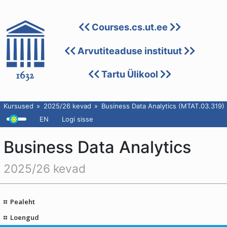
Courses.cs.ut.ee
Arvutiteaduse instituut
Tartu Ülikool
Kursused
2025/26 kevad
Business Data Analytics (MTAT.03.319)
EN
Logi sisse
Business Data Analytics
2025/26 kevad
Pealeht
Loengud