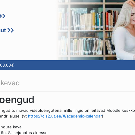
uut
03.004)
 kevad
oengud
ngud toimuvad videoloengutena, mille lingid on leitavad Moodle keskk
endri alusel (vt
https://ois2.ut.ee/#/academic-calendar
)
ngute kava:
 õn. Sissejuhatus ainesse