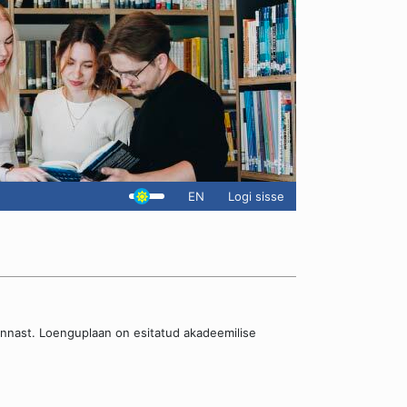
EN
Logi sisse
onnast. Loenguplaan on esitatud akadeemilise