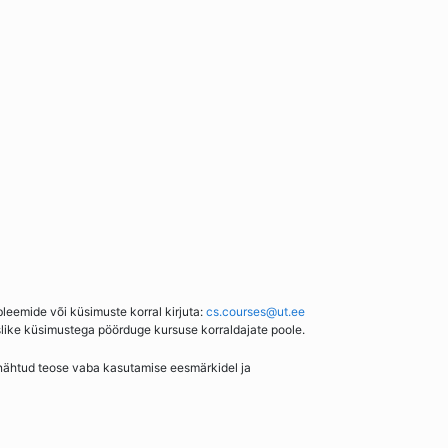
bleemide või küsimuste korral kirjuta:
cs.courses@ut.ee
slike küsimustega pöörduge kursuse korraldajate poole.
enähtud teose vaba kasutamise eesmärkidel ja