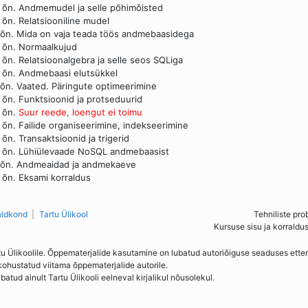
 õn. Andmemudel ja selle põhimõisted
 õn. Relatsiooniline mudel
 õn. Mida on vaja teada töös andmebaasidega
 õn. Normaalkujud
 õn. Relatsioonalgebra ja selle seos SQLiga
 õn. Andmebaasi elutsükkel
 õn. Vaated. Päringute optimeerimine
 õn. Funktsioonid ja protseduurid
 õn.
Suur reede, loengut ei toimu
 õn. Failide organiseerimine, indekseerimine
 õn. Transaktsioonid ja trigerid
 õn. Lühiülevaade NoSQL andmebaasist
 õn. Andmeaidad ja andmekaeve
 õn. Eksami korraldus
aldkond
Tartu Ülikool
Tehniliste pro
Kursuse sisu ja korraldu
tu Ülikoolile. Õppematerjalide kasutamine on lubatud autoriõiguse seaduses ett
kohustatud viitama õppematerjalide autorile.
ud ainult Tartu Ülikooli eelneval kirjalikul nõusolekul.