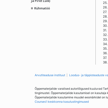
ja Piret Luik)
25.
26.
Rühmatöö
27.
28.
29.
30.
31.
32.
33.
34.
35.
36.
37.
38.
Arvutiteaduse instituut
Loodus- ja täppisteaduste v
Õppematerjalide varalised autoriõigused kuuluvad Tar
tingimustel. Õppematerjalide kasutamisel on kasutaja 
Õppematerjalide kasutamine muudel eesmärkidel on lubat
Courses’i keskkonna kasutustingimused