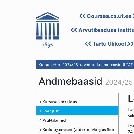
Courses.cs.ut.ee
Arvutiteaduse instit
Tartu Ülikool
Kursused
2024/25 kevad
Andmebaasid (LTAT.
Andmebaasid
2024/25
L
Kursuse korraldus
Loe
Loengud
kal
Praktikumid
Loe
Kodulugemised (autorid: Margus Roo
24.