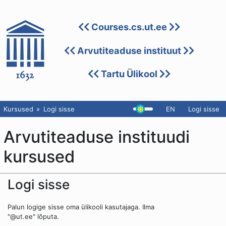
Courses.cs.ut.ee
Arvutiteaduse instituut
Tartu Ülikool
Kursused
Logi sisse
EN
Logi sisse
Arvutiteaduse instituudi
kursused
Logi sisse
Palun logige sisse oma ülikooli kasutajaga. Ilma
"@ut.ee" lõputa.