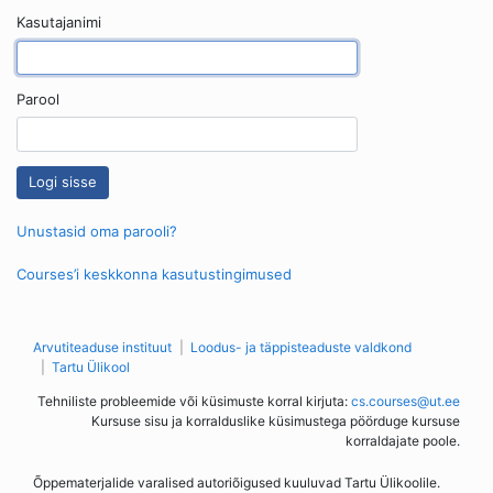
Kasutajanimi
Parool
Unustasid oma parooli?
Courses’i keskkonna kasutustingimused
Arvutiteaduse instituut
Loodus- ja täppisteaduste valdkond
Tartu Ülikool
Tehniliste probleemide või küsimuste korral kirjuta:
cs.courses@ut.ee
Kursuse sisu ja korralduslike küsimustega pöörduge kursuse
korraldajate poole.
Õppematerjalide varalised autoriõigused kuuluvad Tartu Ülikoolile.