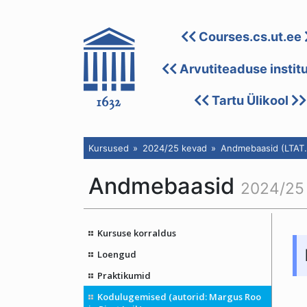
Courses.cs.ut.ee
Arvutiteaduse instit
Tartu Ülikool
Kursused
2024/25 kevad
Andmebaasid (LTAT.
Andmebaasid
2024/25
Kursuse korraldus
Loengud
Praktikumid
Kodulugemised (autorid: Margus Roo