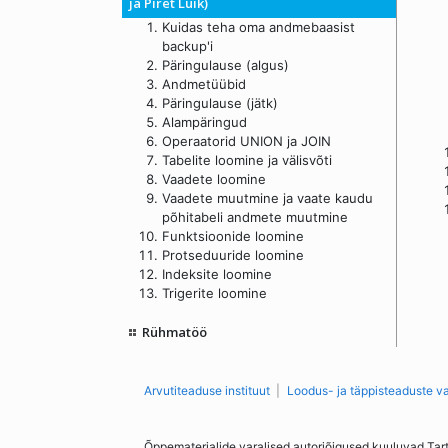
ja Piret Luik)
Kuidas teha oma andmebaasist
backup'i
Päringulause (algus)
Andmetüübid
Päringulause (jätk)
Alampäringud
Operaatorid UNION ja JOIN
Tabelite loomine ja välisvõti
Vaadete loomine
Vaadete muutmine ja vaate kaudu
põhitabeli andmete muutmine
Funktsioonide loomine
Protseduuride loomine
Indeksite loomine
Trigerite loomine
Rühmatöö
Arvutiteaduse instituut
Loodus- ja täppisteaduste v
Õppematerjalide varalised autoriõigused kuuluvad Tar