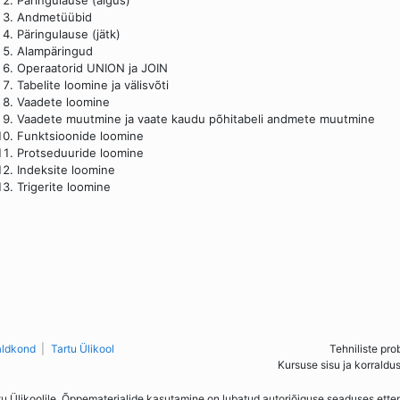
Päringulause (algus)
Andmetüübid
Päringulause (jätk)
Alampäringud
Operaatorid UNION ja JOIN
Tabelite loomine ja välisvõti
Vaadete loomine
Vaadete muutmine ja vaate kaudu põhitabeli andmete muutmine
Funktsioonide loomine
Protseduuride loomine
Indeksite loomine
Trigerite loomine
aldkond
Tartu Ülikool
Tehniliste pro
Kursuse sisu ja korraldu
tu Ülikoolile. Õppematerjalide kasutamine on lubatud autoriõiguse seaduses ett