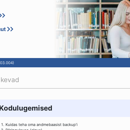
uut
03.004)
 kevad
Kodulugemised
Kuidas teha oma andmebaasist backup'i