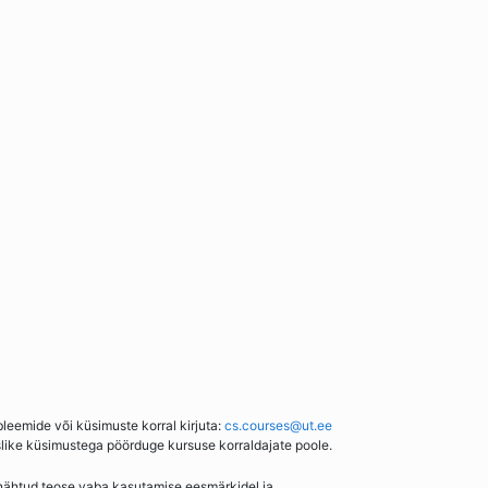
bleemide või küsimuste korral kirjuta:
cs.courses@ut.ee
slike küsimustega pöörduge kursuse korraldajate poole.
enähtud teose vaba kasutamise eesmärkidel ja