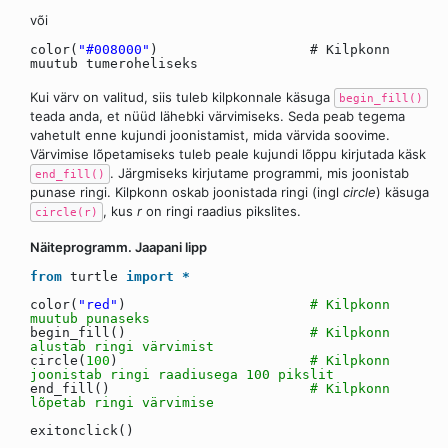
või
color(
"#008000"
) # Kilpkonn
muutub tumeroheliseks
Kui värv on valitud, siis tuleb kilpkonnale käsuga
begin_fill()
teada anda, et nüüd lähebki värvimiseks. Seda peab tegema
vahetult enne kujundi joonistamist, mida värvida soovime.
Värvimise lõpetamiseks tuleb peale kujundi lõppu kirjutada käsk
. Järgmiseks kirjutame programmi, mis joonistab
end_fill()
punase ringi. Kilpkonn oskab joonistada ringi (ingl
circle
) käsuga
, kus
r
on ringi raadius pikslites.
circle(r)
Näiteprogramm. Jaapani lipp
from
turtle
import
*
color(
"red"
)
# Kilpkonn
muutub punaseks
begin_fill()
# Kilpkonn
alustab ringi värvimist
circle(
100
)
# Kilpkonn
joonistab ringi raadiusega 100 pikslit
end_fill()
# Kilpkonn
lõpetab ringi värvimise
exitonclick()