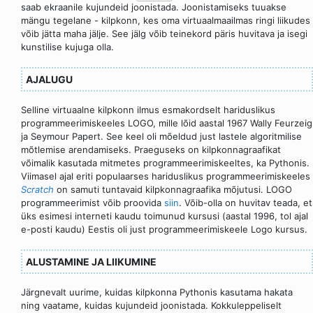
saab ekraanile kujundeid joonistada. Joonistamiseks tuuakse
mängu tegelane - kilpkonn, kes oma virtuaalmaailmas ringi liikudes
võib jätta maha jälje. See jälg võib teinekord päris huvitava ja isegi
kunstilise kujuga olla.
AJALUGU
Selline virtuaalne kilpkonn ilmus esmakordselt hariduslikus
programmeerimiskeeles LOGO, mille lõid aastal 1967 Wally Feurzeig
ja Seymour Papert. See keel oli mõeldud just lastele algoritmilise
mõtlemise arendamiseks. Praeguseks on kilpkonnagraafikat
võimalik kasutada mitmetes programmeerimiskeeltes, ka Pythonis.
Viimasel ajal eriti populaarses hariduslikus programmeerimiskeeles
Scratch
on samuti tuntavaid kilpkonnagraafika mõjutusi. LOGO
programmeerimist võib proovida
siin
. Võib-olla on huvitav teada, et
üks esimesi interneti kaudu toimunud kursusi (aastal 1996, tol ajal
e-posti kaudu) Eestis oli just programmeerimiskeele Logo kursus.
ALUSTAMINE JA LIIKUMINE
Järgnevalt uurime, kuidas kilpkonna Pythonis kasutama hakata
ning vaatame, kuidas kujundeid joonistada. Kokkuleppeliselt