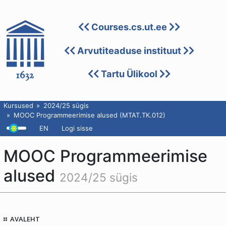
Courses.cs.ut.ee
Arvutiteaduse instituut
Tartu Ülikool
Kursused
2024/25 sügis
MOOC Programmeerimise alused (MTAT.TK.012)
EN
Logi sisse
MOOC Programmeerimise
alused
2024/25 sügis
AVALEHT