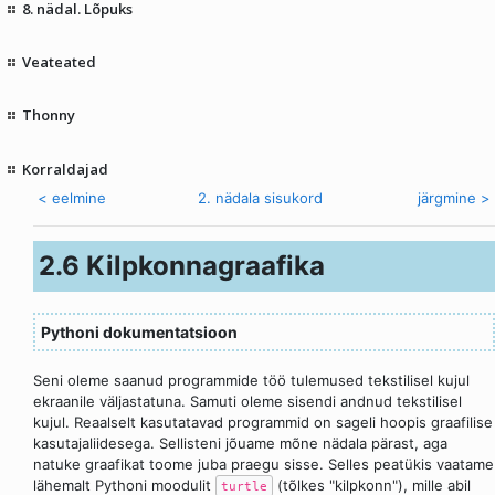
8. nädal. Lõpuks
Veateated
Thonny
Korraldajad
< eelmine
2. nädala sisukord
järgmine >
2.6 Kilpkonnagraafika
Pythoni dokumentatsioon
Seni oleme saanud programmide töö tulemused tekstilisel kujul
ekraanile väljastatuna. Samuti oleme sisendi andnud tekstilisel
kujul. Reaalselt kasutatavad programmid on sageli hoopis graafilise
kasutajaliidesega. Sellisteni jõuame mõne nädala pärast, aga
natuke graafikat toome juba praegu sisse. Selles peatükis vaatame
lähemalt Pythoni moodulit
(tõlkes "kilpkonn"), mille abil
turtle