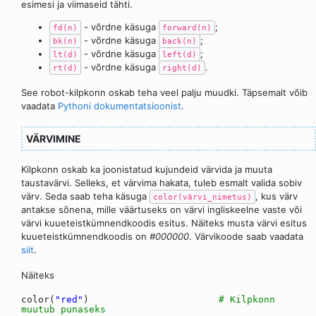
esimesi ja viimaseid tähti.
- võrdne käsuga
;
fd(n)
forward(n)
- võrdne käsuga
;
bk(n)
back(n)
- võrdne käsuga
;
lt(d)
left(d)
- võrdne käsuga
.
rt(d)
right(d)
See robot-kilpkonn oskab teha veel palju muudki. Täpsemalt võib
vaadata
Pythoni dokumentatsioonist
.
VÄRVIMINE
Kilpkonn oskab ka joonistatud kujundeid värvida ja muuta
taustavärvi. Selleks, et värvima hakata, tuleb esmalt valida sobiv
värv. Seda saab teha käsuga
, kus värv
color(värvi_nimetus)
antakse sõnena, mille väärtuseks on värvi ingliskeelne vaste või
värvi kuueteistkümnendkoodis esitus. Näiteks musta värvi esitus
kuueteistkümnendkoodis on
#000000
. Värvikoode saab vaadata
siit
.
Näiteks
color(
"red"
)
# Kilpkonn
muutub punaseks