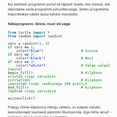
Kui eelmisel programmi puhul oli täpselt teada, mis toimub, siis
täiendame seda programmi juhuslikkusega. Selles programmis
imporditakse käske lausa kahest moodulist.
Näiteprogramm. Sinine, must või valge
from
turtle
import
*
from
random
import
randint
värv
=
randint(
1
,
3
)
if
värv
=
=
1
:
color(
"blue"
)
# Sinine
if
värv
=
=
2
:
color(
"black"
)
# Must
if
värv
=
=
3
:
color(
"white"
)
# Valge valgel
taustal
begin_fill()
# Kilpkonn
alustab ringi värvimist
circle(
100
)
# Kilpkonn
joonistab ringi raadiusega 100 pikslit
end_fill()
# Kilpkonn
lõpetab ringi värvimise
exitonclick()
Praegu tõime kilpkonna mängu selleks, et edasisi natuke
keerulisemaid teemasid paremini illustreerida. Aga mitte ainult -