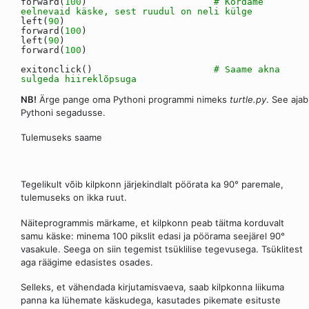
forward(
100
)
# Kordame
eelnevaid käske, sest ruudul on neli külge
left(
90
)
forward(
100
)
left(
90
)
forward(
100
)
exitonclick()
# Saame akna
sulgeda hiireklõpsuga
NB!
Ärge pange oma Pythoni programmi nimeks
turtle.py
. See ajab
Pythoni segadusse.
Tulemuseks saame
Tegelikult võib kilpkonn järjekindlalt pöörata ka 90° paremale,
tulemuseks on ikka ruut.
Näiteprogrammis märkame, et kilpkonn peab täitma korduvalt
samu käske: minema 100 pikslit edasi ja pöörama seejärel 90°
vasakule. Seega on siin tegemist tsüklilise tegevusega. Tsüklitest
aga räägime edasistes osades.
Selleks, et vähendada kirjutamisvaeva, saab kilpkonna liikuma
panna ka lühemate käskudega, kasutades pikemate esituste