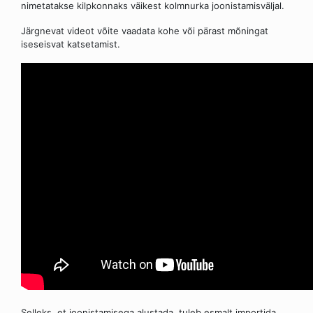
nimetatakse kilpkonnaks väikest kolmnurka joonistamisväljal.
Järgnevat videot võite vaadata kohe või pärast mõningat
iseseisvat katsetamist.
Selleks, et joonistamisega alustada, tuleb esmalt importida