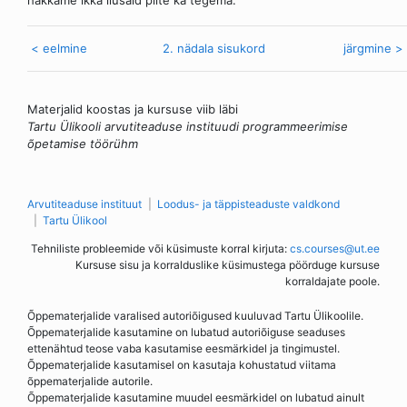
hakkame ikka ilusaid pilte ka tegema.
< eelmine
2. nädala sisukord
järgmine >
Materjalid koostas ja kursuse viib läbi
Tartu Ülikooli arvutiteaduse instituudi programmeerimise
õpetamise töörühm
Arvutiteaduse instituut
Loodus- ja täppisteaduste valdkond
Tartu Ülikool
Tehniliste probleemide või küsimuste korral kirjuta:
cs.courses@ut.ee
Kursuse sisu ja korralduslike küsimustega pöörduge kursuse
korraldajate poole.
Õppematerjalide varalised autoriõigused kuuluvad Tartu Ülikoolile.
Õppematerjalide kasutamine on lubatud autoriõiguse seaduses
ettenähtud teose vaba kasutamise eesmärkidel ja tingimustel.
Õppematerjalide kasutamisel on kasutaja kohustatud viitama
õppematerjalide autorile.
Õppematerjalide kasutamine muudel eesmärkidel on lubatud ainult