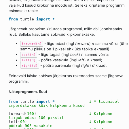
vajalikud käsud kilpkonna moodulist. Selleks kirjutame programmi
esimesele reale:
from
turtle
import
*
Järgnevalt proovime kirjutada programmi, mille abil joonistataks
ruut. Selleks kasutame sobivaid kilpkonnakäske:
- liigu edasi (ingl
forward
)
n
sammu võrra (ühe
forward(n)
sammu pikkus on 1 piksel ehk üks täpike ekraanil);
- liigu tagasi (ingl
back
)
n
sammu võrra;
back(n)
- pööra vasakule (ingl
left
)
d
kraadi;
left(d)
- pööra paremale (ingl
right
)
d
kraadi.
right(d)
Eelnevaid käske sobivas järjekorras rakendades saame järgneva
programmi.
Näiteprogramm. Ruut
from
turtle
import
*
# * lisamisel
imporditakse kõik kilpkonna käsud
forward(
100
)
# Kilpkonn
liigub edasi 100 pikslit
left(
90
)
# Kilpkonn
pöörab 90° vasakule