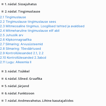
1. nädal. Sissejuhatus
2. nädal. Tingimuslause
2.1 Tingimuslause
2.2 Tingimuslause tingimuslause sees
2.3 Mitmeosaline tingimus. Loogilised tehted ja avaldised
2.4 Mitmeharuline tingimuslause elif abil
2.5 Juhuslik arv
2.6 Kilpkonnagraafika
2.7 Silmaring: Arvusüsteemid
2.8 Silmaring: Tõeväärtused
2.9 Kontrollülesanded 2.1, 2.2
2.10 Kontrollülesanded 2.3abcd
2.11 Lugu: Alkeemia II
3. nädal. Tsükkel
4. nädal. Sõned. Graafika
5. nädal. Järjend
6. nädal. Funktsioon
7. nädal. Andmevahetus. Lihtne kasutajaliides