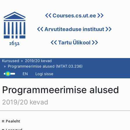
Courses.cs.ut.ee
Arvutiteaduse instituut
Tartu Ülikool
Kursused
2019/20 kevad
Programmeerimise alused (MTAT.03.236)
EN
Logi sisse
Programmeerimise alused
2019/20 kevad
Pealeht
Loengud