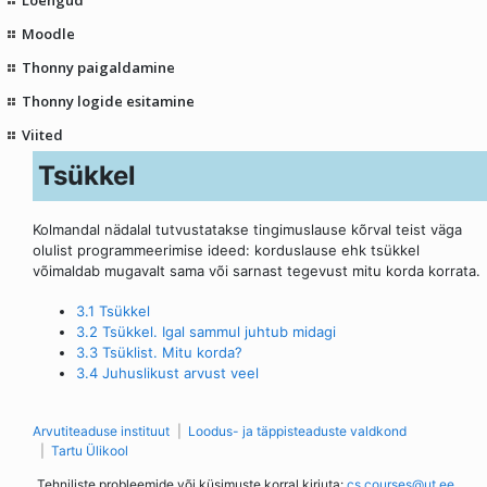
Moodle
Thonny paigaldamine
Thonny logide esitamine
Viited
Tsükkel
Kolmandal nädalal tutvustatakse tingimuslause kõrval teist väga
olulist programmeerimise ideed: korduslause ehk tsükkel
võimaldab mugavalt sama või sarnast tegevust mitu korda korrata.
3.1 Tsükkel
3.2 Tsükkel. Igal sammul juhtub midagi
3.3 Tsüklist. Mitu korda?
3.4 Juhuslikust arvust veel
Arvutiteaduse instituut
Loodus- ja täppisteaduste valdkond
Tartu Ülikool
Tehniliste probleemide või küsimuste korral kirjuta:
cs.courses@ut.ee