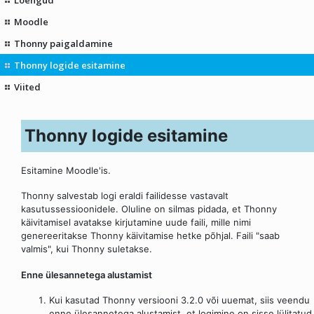
Moodle
Thonny paigaldamine
Thonny logide esitamine
Viited
Thonny logide esitamine
Esitamine Moodle'is.
Thonny salvestab logi eraldi failidesse vastavalt
kasutussessioonidele. Oluline on silmas pidada, et Thonny
käivitamisel avatakse kirjutamine uude faili, mille nimi
genereeritakse Thonny käivitamise hetke põhjal. Faili "saab
valmis", kui Thonny suletakse.
Enne ülesannetega alustamist
Kui kasutad Thonny versiooni 3.2.0 või uuemat, siis veendu
enne ülesannetega alustamist, et logimine on sisse lülitatud