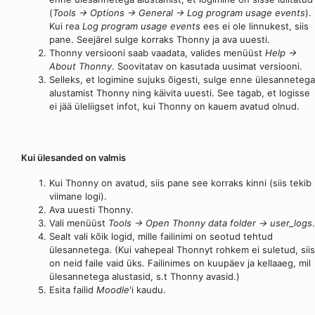
(
Tools → Options → General → Log program usage events
).
Kui rea
Log program usage events
ees ei ole linnukest, siis
pane. Seejärel sulge korraks Thonny ja ava uuesti.
Thonny versiooni saab vaadata, valides menüüst
Help →
About Thonny
. Soovitatav on kasutada uusimat versiooni.
Selleks, et logimine sujuks õigesti, sulge enne ülesannetega
alustamist Thonny ning käivita uuesti. See tagab, et logisse
ei jää üleliigset infot, kui Thonny on kauem avatud olnud.
Kui ülesanded on valmis
Kui Thonny on avatud, siis pane see korraks kinni (siis tekib
viimane logi).
Ava uuesti Thonny.
Vali menüüst
Tools → Open Thonny data folder → user_logs
.
Sealt vali kõik logid, mille failinimi on seotud tehtud
ülesannetega. (Kui vahepeal Thonnyt rohkem ei suletud, siis
on neid faile vaid üks. Failinimes on kuupäev ja kellaaeg, mil
ülesannetega alustasid, s.t Thonny avasid.)
Esita failid
Moodle
'i kaudu.