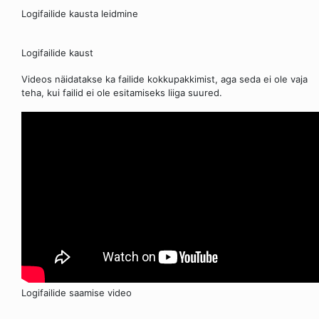
Logifailide kausta leidmine
Logifailide kaust
Videos näidatakse ka failide kokkupakkimist, aga seda ei ole vaja
teha, kui failid ei ole esitamiseks liiga suured.
Logifailide saamise video