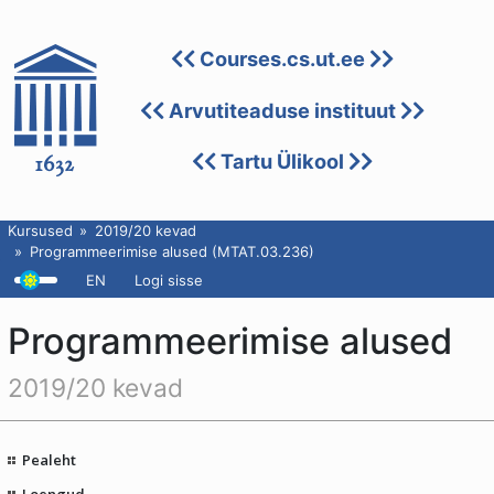
Courses.cs.ut.ee
Arvutiteaduse instituut
Tartu Ülikool
Kursused
2019/20 kevad
Programmeerimise alused (MTAT.03.236)
EN
Logi sisse
Programmeerimise alused
2019/20 kevad
Pealeht
Loengud