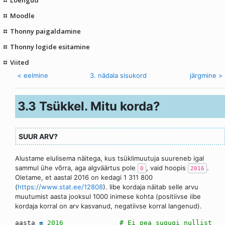
Moodle
Thonny paigaldamine
Thonny logide esitamine
Viited
< eelmine
3. nädala sisukord
järgmine >
3.3 Tsükkel. Mitu korda?
SUUR ARV?
Alustame elulisema näitega, kus tsüklimuutuja suureneb igal
sammul ühe võrra, aga algväärtus pole
, vaid hoopis
.
0
2016
Oletame, et aastal 2016 on kedagi 1 311 800
(
https://www.stat.ee/12808
). Iibe kordaja näitab selle arvu
muutumist aasta jooksul 1000 inimese kohta (positiivse iibe
kordaja korral on arv kasvanud, negatiivse korral langenud).
aasta
=
2016
# Ei pea sugugi nullist