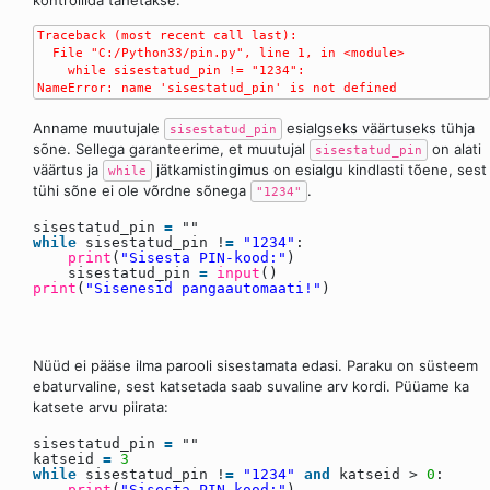
Traceback (most recent call last):

  File "C:/Python33/pin.py", line 1, in <module>

    while sisestatud_pin != "1234":

Anname muutujale
esialgseks väärtuseks tühja
sisestatud_pin
sõne. Sellega garanteerime, et muutujal
on alati
sisestatud_pin
väärtus ja
jätkamistingimus on esialgu kindlasti tõene, sest
while
tühi sõne ei ole võrdne sõnega
.
"1234"
sisestatud_pin
=
""
while
sisestatud_pin !
=
"1234"
:
print
(
"Sisesta PIN-kood:"
)
sisestatud_pin
=
input
()
print
(
"Sisenesid pangaautomaati!"
)
Nüüd ei pääse ilma parooli sisestamata edasi. Paraku on süsteem
ebaturvaline, sest katsetada saab suvaline arv kordi. Püüame ka
katsete arvu piirata:
sisestatud_pin
=
""
katseid
=
3
while
sisestatud_pin !
=
"1234"
and
katseid >
0
:
print
(
"Sisesta PIN-kood:"
)