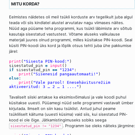
MITU KORDA?
Eelmistes näidetes oli meil tsükli korduste arv tegelikult juba algul
teada või siis kindlatel alustel arvutatav nagu viimases näites.
Nüüd aga püüame teha programmi, kus tsükli läbimiste arv sõltub
kasutaja sisestatud vastustest. Võtame aluseks valikulause
materjali juures olnud programmi, milles küsitakse PIN-koodi. Seal
küsiti PIN-koodi üks kord ja lõplik otsus tehti juba ühe pakkumise
järel:
print
(
"Sisesta PIN-kood:"
)
sisestatud_pin
=
input
()
if
sisestatud_pin
=
=
"1234"
:
print
(
"Sisenesid pangaautomaati!"
)
else
:
print
(
"Vale parool! Enesehävitusrežiim
aktiveeritud: 3 … 2 … 1 ...."
)
Tavaliselt siiski antakse ka eksimisvõimalusi ja vale koodi puhul
küsitakse uuesti. Püüamegi nüüd selle programmi vastavalt ümber
kirjutada. Ilmselt on siin kasu tsüklist. Antud juhul peame
tsükliliselt käituma (uuesti küsima) vaid siis, kui sisestatud PIN-
kood ei ole õige. Jätkamistingimuseks sobiks seega
. Programm ise oleks näiteks järgmine:
sisestatud_pin != "1234"