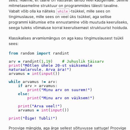
mitmetasemeline struktuur on programmides täiesti tavaline.
Vabalt võib olla ka näiteks
-tsükkel, mille sees on
while
tingimuslause, mille sees on veel üks tsükkel, aga sellise
programmi käitumise ette ennustamine võib muutuda keeruliseks,
seega tuleks võimaluse korral keerulisemast struktuurist hoiduda.
Klassikalises arvamismängus on aga kasu tingimuslausest tsükli
sees:
from
random
import
randint
arv
=
randint(
1
,
19
)
# Juhuslik täisarv
print
(
"Mõtlen ühele 20-st väiksemale
naturaalarvule. Arva ära!"
)
arvamus
=
int
(
input
())
while
arvamus !
=
arv:
if
arv > arvamus:
print
(
"Minu arv on suurem!"
)
else
:
print
(
"Minu arv on väiksem!"
)
print
(
"Arva veel!"
)
arvamus
=
int
(
input
())
print
(
"Õige! Tubli!"
)
Proovige mängida, aga ärge sellest sõltuvusse sattuge! Proovige