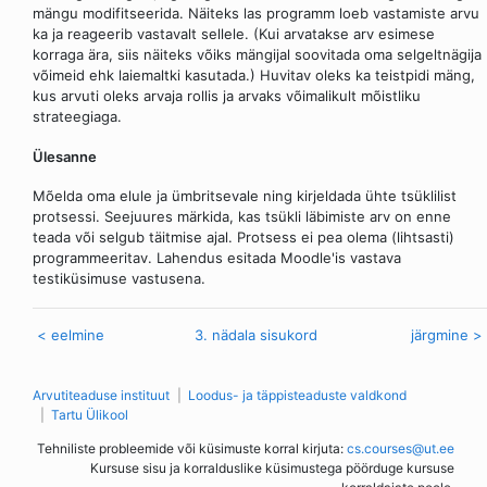
mängu modifitseerida. Näiteks las programm loeb vastamiste arvu
ka ja reageerib vastavalt sellele. (Kui arvatakse arv esimese
korraga ära, siis näiteks võiks mängijal soovitada oma selgeltnägija
võimeid ehk laiemaltki kasutada.) Huvitav oleks ka teistpidi mäng,
kus arvuti oleks arvaja rollis ja arvaks võimalikult mõistliku
strateegiaga.
Ülesanne
Mõelda oma elule ja ümbritsevale ning kirjeldada ühte tsüklilist
protsessi. Seejuures märkida, kas tsükli läbimiste arv on enne
teada või selgub täitmise ajal. Protsess ei pea olema (lihtsasti)
programmeeritav. Lahendus esitada Moodle'is vastava
testiküsimuse vastusena.
< eelmine
3. nädala sisukord
järgmine >
Arvutiteaduse instituut
Loodus- ja täppisteaduste valdkond
Tartu Ülikool
Tehniliste probleemide või küsimuste korral kirjuta:
cs.courses@ut.ee
Kursuse sisu ja korralduslike küsimustega pöörduge kursuse