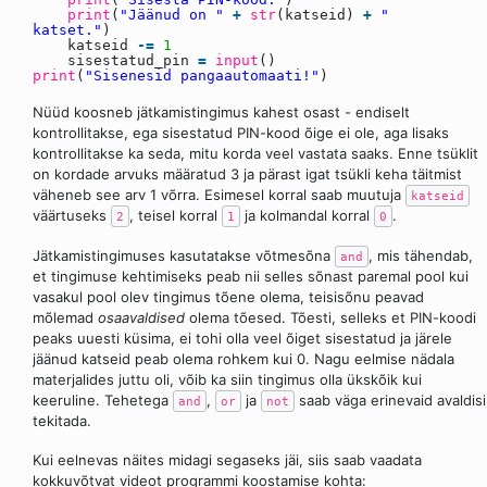
print
(
"Jäänud on "
+
str
(katseid)
+
"
katset."
)
katseid
-
=
1
sisestatud_pin
=
input
()
print
(
"Sisenesid pangaautomaati!"
)
Nüüd koosneb jätkamistingimus kahest osast - endiselt
kontrollitakse, ega sisestatud PIN-kood õige ei ole, aga lisaks
kontrollitakse ka seda, mitu korda veel vastata saaks. Enne tsüklit
on kordade arvuks määratud 3 ja pärast igat tsükli keha täitmist
väheneb see arv 1 võrra. Esimesel korral saab muutuja
katseid
väärtuseks
, teisel korral
ja kolmandal korral
.
2
1
0
Jätkamistingimuses kasutatakse võtmesõna
, mis tähendab,
and
et tingimuse kehtimiseks peab nii selles sõnast paremal pool kui
vasakul pool olev tingimus tõene olema, teisisõnu peavad
mõlemad
osaavaldised
olema tõesed. Tõesti, selleks et PIN-koodi
peaks uuesti küsima, ei tohi olla veel õiget sisestatud ja järele
jäänud katseid peab olema rohkem kui 0. Nagu eelmise nädala
materjalides juttu oli, võib ka siin tingimus olla ükskõik kui
keeruline. Tehetega
,
ja
saab väga erinevaid avaldisi
and
or
not
tekitada.
Kui eelnevas näites midagi segaseks jäi, siis saab vaadata
kokkuvõtvat videot programmi koostamise kohta: