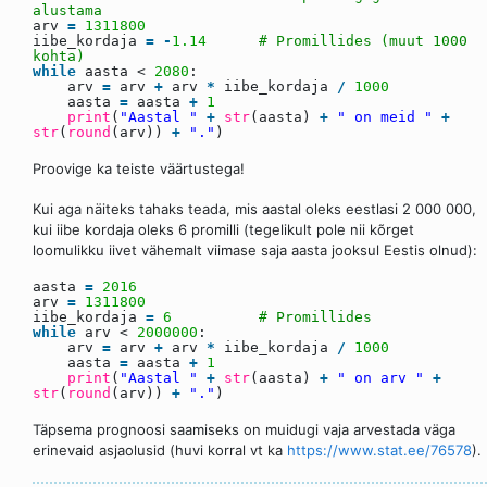
alustama
arv
=
1311800
iibe_kordaja
=
-
1.14
# Promillides (muut 1000
kohta)
while
aasta <
2080
:
arv
=
arv
+
arv
*
iibe_kordaja
/
1000
aasta
=
aasta
+
1
print
(
"Aastal "
+
str
(aasta)
+
" on meid "
+
str
(
round
(arv))
+
"."
)
Proovige ka teiste väärtustega!
Kui aga näiteks tahaks teada, mis aastal oleks eestlasi 2 000 000,
kui iibe kordaja oleks 6 promilli (tegelikult pole nii kõrget
loomulikku iivet vähemalt viimase saja aasta jooksul Eestis olnud):
aasta
=
2016
arv
=
1311800
iibe_kordaja
=
6
# Promillides
while
arv <
2000000
:
arv
=
arv
+
arv
*
iibe_kordaja
/
1000
aasta
=
aasta
+
1
print
(
"Aastal "
+
str
(aasta)
+
" on arv "
+
str
(
round
(arv))
+
"."
)
Täpsema prognoosi saamiseks on muidugi vaja arvestada väga
erinevaid asjaolusid (huvi korral vt ka
https://www.stat.ee/76578
).