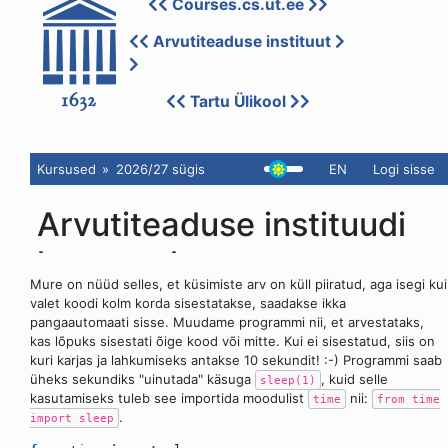
Mure on nüüd selles, et küsimiste arv on küll piiratud, aga isegi kui
valet koodi kolm korda sisestatakse, saadakse ikka
pangaautomaati sisse. Muudame programmi nii, et arvestataks,
kas lõpuks sisestati õige kood või mitte. Kui ei sisestatud, siis on
kuri karjas ja lahkumiseks antakse 10 sekundit! :-) Programmi saab
üheks sekundiks "uinutada" käsuga
, kuid selle
sleep(1)
kasutamiseks tuleb see importida moodulist
nii:
time
from time
.
import sleep