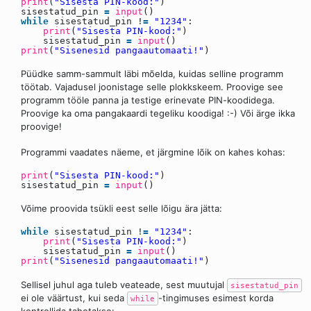
print
(
"Sisesta PIN-kood:"
)
sisestatud_pin
=
input
()
while
sisestatud_pin !
=
"1234"
:
print
(
"Sisesta PIN-kood:"
)
sisestatud_pin
=
input
()
print
(
"Sisenesid pangaautomaati!"
)
Püüdke samm-sammult läbi mõelda, kuidas selline programm
töötab. Vajadusel joonistage selle plokkskeem. Proovige see
programm tööle panna ja testige erinevate PIN-koodidega.
Proovige ka oma pangakaardi tegeliku koodiga! :-) Või ärge ikka
proovige!
Programmi vaadates näeme, et järgmine lõik on kahes kohas:
print
(
"Sisesta PIN-kood:"
)
sisestatud_pin
=
input
()
Võime proovida tsükli eest selle lõigu ära jätta:
while
sisestatud_pin !
=
"1234"
:
print
(
"Sisesta PIN-kood:"
)
sisestatud_pin
=
input
()
print
(
"Sisenesid pangaautomaati!"
)
Sellisel juhul aga tuleb veateade, sest muutujal
sisestatud_pin
ei ole väärtust, kui seda
-tingimuses esimest korda
while
kontrollida tahetakse: