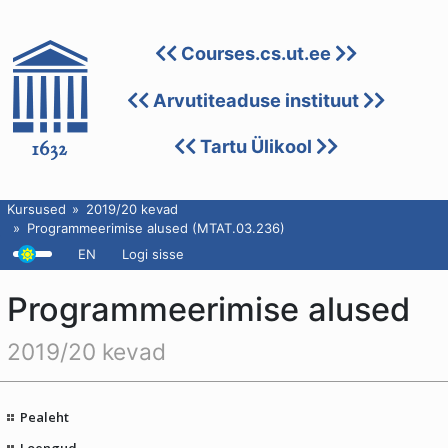
Courses.cs.ut.ee
Arvutiteaduse instituut
Tartu Ülikool
Kursused
2019/20 kevad
Programmeerimise alused (MTAT.03.236)
EN
Logi sisse
Programmeerimise alused
2019/20 kevad
Pealeht
Loengud