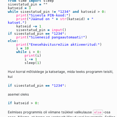
from
time
import
sleep
sisestatud_pin
=
""
katseid
=
3
while
sisestatud_pin !
=
"1234"
and
katseid >
0
:
print
(
"Sisesta PIN-kood:"
)
print
(
"Jäänud on "
+
str
(katseid)
+
"
katset."
)
katseid
-
=
1
sisestatud_pin
=
input
()
if
sisestatud_pin
=
=
"1234"
:
print
(
"Sisenesid pangaautomaati!"
)
else
:
print
(
"Enesehävitusrežiim aktiveeritud:"
)
i
=
10
while
i >
0
:
print
(i)
i
-
=
1
sleep(
1
)
Huvi korral mõtisklege ja katsetage, mida teeks programm teisiti,
kui
if
sisestatud_pin
=
=
"1234"
:
asemel oleks
if
katseid >
0
:
Eelmises programmis oli viimane tsükkel valikulause
-osa
else
sees. Näeme, et taane on vastavalt läinud veel kaugemale. Selline