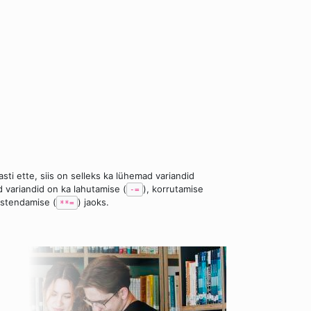
ti ette, siis on selleks ka lühemad variandid
variandid on ka lahutamise (
), korrutamise
-=
 astendamise (
) jaoks.
**=