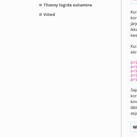
Thonny logide esitamine
Kui
Viited
kor
jär
ikk
kee
Kui
ekr
pr
pr
pr
pr
pr
Saj
kor
kin
läb
asj
W