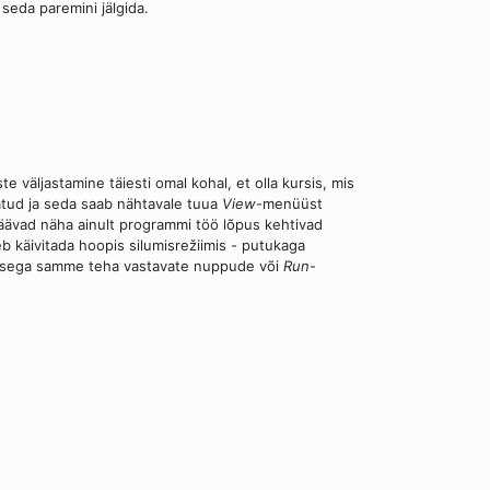
seda paremini jälgida.
 väljastamine täiesti omal kohal, et olla kursis, mis
tatud ja seda saab nähtavale tuua
View
-menüüst
s jäävad näha ainult programmi töö lõpus kehtivad
 käivitada hoopis silumisrežiimis - putukaga
atusega samme teha vastavate nuppude või
Run
-