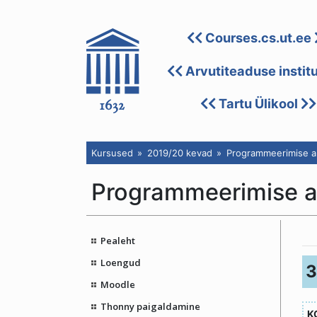
Courses.cs.ut.ee
Arvutiteaduse instit
Tartu Ülikool
Kursused
2019/20 kevad
Programmeerimise a
Programmeerimise 
< 
Pealeht
Loengud
3
Moodle
Thonny paigaldamine
K