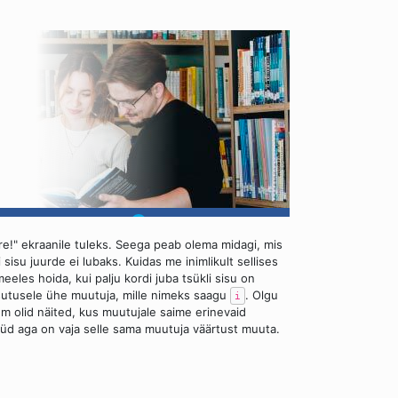
ere!" ekraanile tuleks. Seega peab olema midagi, mis
i sisu juurde ei lubaks. Kuidas me inimlikult sellises
eles hoida, kui palju kordi juba tsükli sisu on
sutusele ühe muutuja, mille nimeks saagu
. Olgu
i
em olid näited, kus muutujale saime erinevaid
Nüüd aga on vaja selle sama muutuja väärtust muuta.