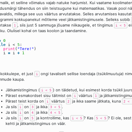
malik, et selline võimalus vajab natuke harjumist. Kui vaatame koolimate
dusmärgi tähendus on siin teistsugune kui matemaatikas. Vasak pool nä
avaldis, millega see uus väärtus arvutatakse. Selles arvutamises kasut
grammi kokkupanekut mõtleme veel jätkamistingimusele. Selleks sobib
detakse
, siis just 5 sammuga jõuame niikaugele, et tingimus
ei
1
i < 5
ku. Olulisel kohal on taas koolon ja taandamine.
=
0
ile
i <
5
:
print
(
"Tere!"
)
i
=
i
+
1
kokkulepe, et just
ongi tavaliselt sellise loendaja (
tsüklimuutuja
) ni
i
mmude kaupa.
Jätkamistingimus (
) on täidetud, kui esimest korda tsükli ju
i < 5
Pärast esmakordset sisu täitmist on
väärtus
ja jätkamistingimu
i
1
Pärast teist korda on
väärtus
ja ikka saame jätkata, kuna
i
2
2 < 
Ja siis
on
ja ikka
.
i
3
3 < 5
Ja siis
on
ja ikka
.
i
4
4 < 5
Ja siis
on
ja kontrollime, kas
? Kas
? Ei ole, ses
i
5
i < 5
5 < 5
kehti ja jätkamistingimus on väär.