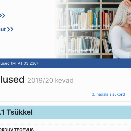
uut
lused (MTAT.03.236)
alused
2019/20 kevad
eelmine
3. nädala sisukord
.1 Tsükkel
ORDUV TEGEVUS