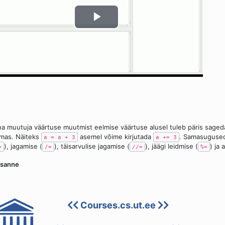
a muutuja väärtuse muutmist eelmise väärtuse alusel tuleb päris sagedas
mas. Näiteks
asemel võime kirjutada
. Samasugused 
a = a + 3
a += 3
), jagamise (
), täisarvulise jagamise (
), jäägi leidmise (
) ja
=
/=
//=
%=
esanne