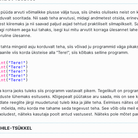
 püüda arvuti võimalikke plusse välja tuua, siis üheks oluliseks neist on 
duvalt sooritada. Nii saab teha arvutusi, midagi andmetest otsida, erinev
jest kiiremaks ja nii saavad paljud asjad tehtud praktiliselt silmapilksel
agi rohkem aega kui tahaks, isegi kui mitu arvutit korraga ülesannet la
ruline ülesanne.
 tahta mingeid asju korduvalt teha, siis võivad ju programmid väga pika
aanile viis korda üksteise alla "Tere!", siis kõlbaks selline programm.
int
(
"Tere!"
)
int
(
"Tere!"
)
int
(
"Tere!"
)
int
(
"Tere!"
)
int
(
"Tere!"
)
a korra jaoks tuleks siis programm vastavalt pikem. Tegelikult on prog
duste lühemaks esituseks. Kõigepealt püütakse aru saada, mis on see 
dlate reeglite järgi muudetuna) tuleb ikka ja jälle teha. Eelmises näites ol
i mõelda, mitu korda me tahame seda tegevust teha. See võib olla meil et
aoludest, näiteks kasutaja poolt antud vastusest. Näiteks pole mõtet par
HILE-TSÜKKEL