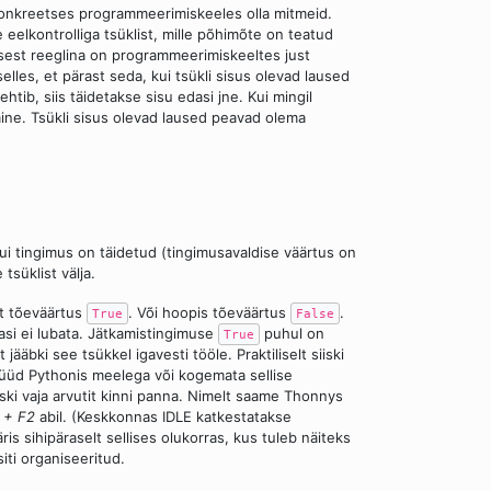
 konkreetses programmeerimiskeeles olla mitmeid.
 eelkontrolliga tsüklist, mille põhimõte on teatud
 sest reeglina on programmeerimiskeeltes just
elles, et pärast seda, kui tsükli sisus olevad laused
htib, siis täidetakse sisu edasi jne. Kui mingil
tmine. Tsükli sisus olevad laused peavad olema
ui tingimus on täidetud (tingimusavaldise väärtus on
tsüklist välja.
lt tõeväärtus
. Või hoopis tõeväärtus
.
True
False
dasi ei lubata. Jätkamistingimuse
puhul on
True
jääbki see tsükkel igavesti tööle. Praktiliselt siiski
 nüüd Pythonis meelega või kogemata sellise
iski vaja arvutit kinni panna. Nimelt saame Thonnys
l + F2
abil. (Keskkonnas IDLE katkestatakse
ris sihipäraselt sellises olukorras, kus tuleb näiteks
siti organiseeritud.