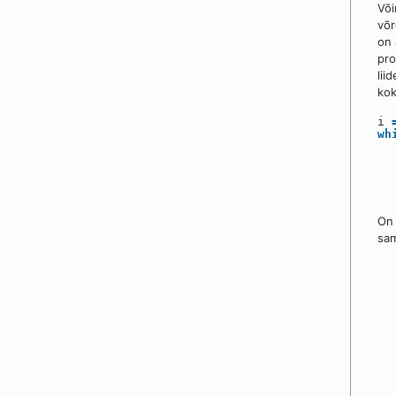
Või
võr
on 
pro
lii
kok
i
wh
On 
sa