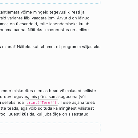
kahtlemata võime mingeid tegevusi kiiresti ja
aid variante läbi vaadata jpm. Arvutid on läinud
t. Samas on ülesandeid, mille lahendamiseks kulub
hendama panna. Näiteks ilmaennustus on selline
ks minna? Näiteks kui tahame, et programm väljastaks
rammeerimiskeeltes olemas head võimalused selliste
korduv tegevus, mis päris samasugusena (või
i selleks rida
. Teise asjana tuleb
print("Tere!")
te teada, aga võib sõltuda ka mingitest välistest
ooli uuesti küsida, kui juba õige on sisestatud.