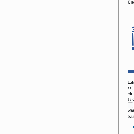
Ül
Läh
tsü
olu
täi
i
vää
Saa
i