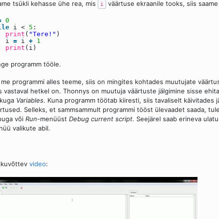
ame tsükli kehasse ühe rea, mis
väärtuse ekraanile tooks, siis saame 
i
=
0
ile
i <
5
:
print
(
"Tere!"
)
i
=
i
+
1
print
(i)
ge programm tööle.
 me programmi alles teeme, siis on mingites kohtades muutujate väärtuste
s vastaval hetkel on. Thonnys on muutuja väärtuste jälgimine sisse ehi
ikuga
Variables
. Kuna programm töötab kiiresti, siis tavaliselt käivitade
rtused. Selleks, et sammsammult programmi tööst ülevaadet saada, tuleb
puga või
Run
-menüüst
Debug current script
. Seejärel saab erineva ul
üü valikute abil.
kkuvõttev
video
: