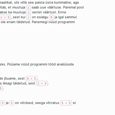
maatikat, siis võib see paista üsna kummaline, aga
itab, et muutuja
saab uue väärtuse. Paremal pool
i
atakse ka muutuja
senist väärtust. Enne
i
, sest kui
on esialgu
ja igal sammul
i < 5
i
0
 ole enam täidetud. Panemegi nüüd programmi
meks. Püüame nüüd programmi tööd analüüsida
urde jõuame, sest
.
0 < 5
s ikkagi täidetud, sest
.
1 < 5
.
5
t
ja
on võrdsed, seega võrratus
ei
5
5
5 < 5