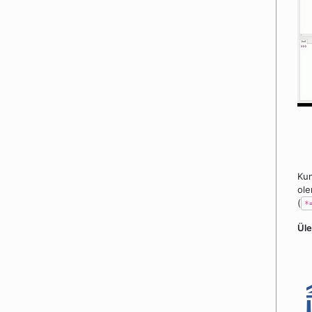
Kun
ole
(
*
Ül