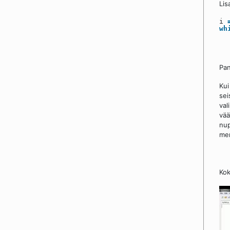
Lis
i
wh
Pan
Kui
sei
val
vää
nu
men
Ko