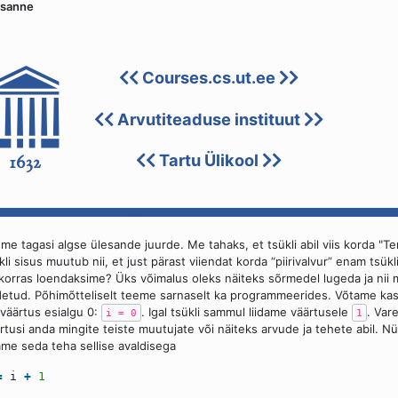
esanne
me tagasi algse ülesande juurde. Me tahaks, et tsükli abil viis korda "T
kli sisus muutub nii, et just pärast viiendat korda “piirivalvur” enam tsükl
korras loendaksime? Üks võimalus oleks näiteks sõrmedel lugeda ja nii me
detud. Põhimõtteliselt teeme sarnaselt ka programmeerides. Võtame ka
väärtus esialgu 0:
. Igal tsükli sammul liidame väärtusele
. Var
i = 0
1
rtusi anda mingite teiste muutujate või näiteks arvude ja tehete abil. 
me seda teha sellise avaldisega
=
i
+
1