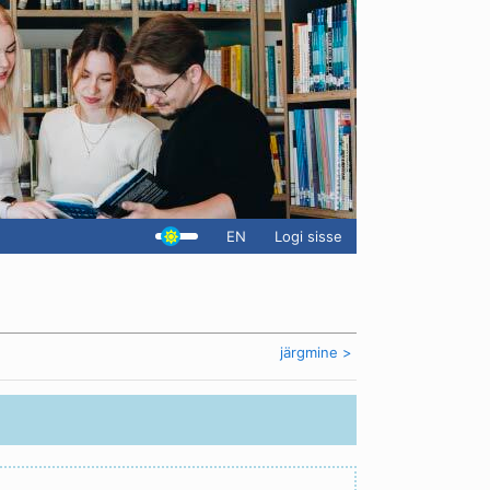
EN
Logi sisse
järgmine >