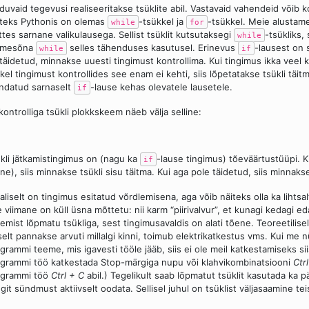
duvaid tegevusi realiseeritakse tsüklite abil. Vastavaid vahendeid võib
teks Pythonis on olemas
-tsükkel ja
-tsükkel. Meie alustame
while
for
tes sarnane valikulausega. Sellist tsüklit kutsutaksegi
-tsükliks,
while
tmesõna
selles tähenduses kasutusel. Erinevus
-lausest on s
while
if
täidetud, minnakse uuesti tingimust kontrollima. Kui tingimus ikka veel ke
kel tingimust kontrollides see enam ei kehti, siis lõpetatakse tsükli täi
ndatud sarnaselt
-lause kehas olevatele lausetele.
if
kontrolliga tsükli plokkskeem näeb välja selline:
kli jätkamistingimus on (nagu ka
-lause tingimus) tõeväärtustüüpi. K
if
ne), siis minnakse tsükli sisu täitma. Kui aga pole täidetud, siis minnakse 
aliselt on tingimus esitatud võrdlemisena, aga võib näiteks olla ka lihtsa
 viimane on küll üsna mõttetu: nii karm “piirivalvur”, et kunagi kedagi e
emist lõpmatu tsükliga, sest tingimusavaldis on alati tõene. Teoreetiliselt 
selt pannakse arvuti millalgi kinni, toimub elektrikatkestus vms. Kui me
grammi teeme, mis igavesti tööle jääb, siis ei ole meil katkestamiseks si
grammi töö katkestada Stop-märgiga nupu või klahvikombinatsiooni
Ctr
ogrammi töö
Ctrl + C
abil.) Tegelikult saab lõpmatut tsüklit kasutada ka pä
git sündmust aktiivselt oodata. Sellisel juhul on tsüklist väljasaamine tei