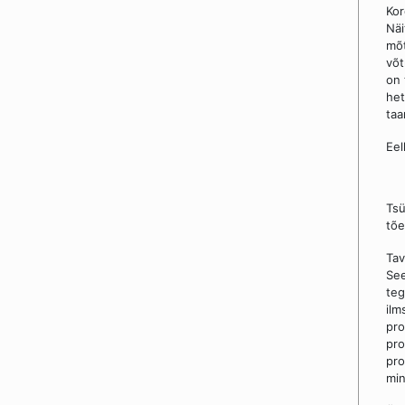
Kor
Näi
mõt
võ
on 
het
taa
Eel
Tsü
tõe
Tav
See
teg
ilm
pro
pro
pr
min