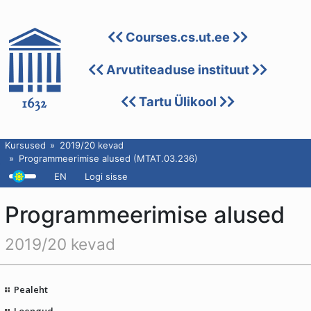
Courses.cs.ut.ee
Arvutiteaduse instituut
Tartu Ülikool
Kursused
2019/20 kevad
Programmeerimise alused (MTAT.03.236)
EN
Logi sisse
Programmeerimise alused
2019/20 kevad
Pealeht
Loengud