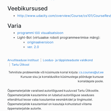
Veebikursused
http://www.udacity.com/overview/Course/cs101/CourseRev
Varia
programmi töö visualisatsioon
Light-Bot (virtuaalse roboti programmeerimise mäng):
originaalversioon
ver. 2.0
Arvutiteaduse instituut
Loodus- ja täppisteaduste valdkond
Tartu Ülikool
Tehniliste probleemide või küsimuste korral kirjuta:
cs.courses@ut.ee
Kursuse sisu ja korralduslike küsimustega pöörduge kursuse
korraldajate poole.
Õppematerjalide varalised autoriõigused kuuluvad Tartu Ülikoolile.
Õppematerjalide kasutamine on lubatud autoriõiguse seaduses
ettenähtud teose vaba kasutamise eesmärkidel ja tingimustel.
Õppematerjalide kasutamisel on kasutaja kohustatud viitama
õppematerjalide autorile.