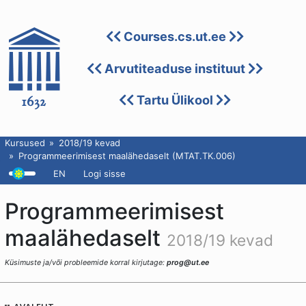
Courses.cs.ut.ee
Arvutiteaduse instituut
Tartu Ülikool
Kursused
2018/19 kevad
Programmeerimisest maalähedaselt (MTAT.TK.006)
EN
Logi sisse
Programmeerimisest
maalähedaselt
2018/19 kevad
Küsimuste ja/või probleemide korral kirjutage:
prog@ut.ee