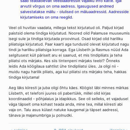
saab teadaolevalt veebiaadressilt vajaliku info kätte. Igal
arvutil võrgus on oma aadress. Igasugused andmed
salvestatakse mällu - olulised on mäluaadressid. Aadresside
kirjutamiseks on oma reeglid.
Veel oli huvitav vaadata, millega tekst kirjutatud oli. Paljud kirjad
paistsid olema tindiga kirjutatud. Noored olid Palamuse muuseumis
isegi sule ja tindiga kirjutada proovinud. Osad kirjad olid hariliku
pliiatsiga kirjutatud. Paar kaarti aga tundusid olevat kirjutatud nagu
tindi ja hariliku pliiatsiga korraga. Ega Liisbeth ja Rasmus nüüd Ada
selgitusest küll päriselt aru ei saanud, et mis tindipliiats ja teha
pliiatsi ots märjaks. Kes siis tintenpeni märjaks teeb!? Õnneks
leidis Ada köögilaua sahtlist ühe tindipliiatsi üles. Ja oligi nii -
muidu nagu harilik pliiats, aga kui pliiatsi ots märjaks teha, hakkas
tindiga kirjutama!
Aeg läks kiiresti ja juba oligi õhtu käes. Köögist läbi minnes märkas
Liisbeth, et telefoni juures oli pabertükk, millel olid kirjas
koordinaadid - põhjalaius ja idapikkus. See oli selleks, et vajadusel
väga täpselt oma kohast teada anda, mine tea, millal kiiresti abi
vaja on. Talu asus külast natuke kaugemal ja täpset aadressi,
tänava ja majanumbriga ju polnudki.