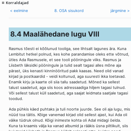
Korraldajad
< eelmine
8. OSA sisukord
järgmine >
8.4 Maalähedane lugu VIII
Rasmus tõesti ei kõõlunud tooliga, see lihtsalt lagunes ära. Kuna
Lembitut hetkel polnud, kes kohe parandamise oleks ette võtnud,
ütles Ada Rasmusele, et see tooli pööningule viiks. Rasmus ja
Liisbeth läksidki pööningule ja tulid sealt tagasi alles mõne aja
pärast, üks kenasti kinninööritud pakk kaasas. Need olid vanad
kirjad ja postkaardid - veidi koltunud, aga suuresti ikka loetavad.
Enamik kirju ja kaarte oli siia tallu saadetud. Mõned ka sellest
talust saadetud, aga siis koos adressaadiga hiljem tagasi tulnud.
Või sellest talust küll saadetud, aga saajat leidmata saatjale tagasi
toodud.
Ada pühkis käed puhtaks ja tuli noorte juurde. See oli aja lugu, mis
nüüd toa täitis. Kõige vanemad kirjad olid sellest ajast, kui Ada oli
väike tüdruk olnud. Kõigi inimeste kohta oli Adal midagi öelda.
Kuna ta kraamis välja ka vanad albumid ja rääkis üsna piltlikult, siis