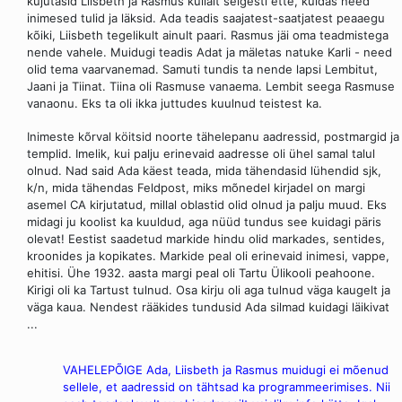
kujutasid Liisbeth ja Rasmus küllalt selgesti ette, kuidas need
inimesed tulid ja läksid. Ada teadis saajatest-saatjatest peaaegu
kõiki, Liisbeth tegelikult ainult paari. Rasmus jäi oma teadmistega
nende vahele. Muidugi teadis Adat ja mäletas natuke Karli - need
olid tema vaarvanemad. Samuti tundis ta nende lapsi Lembitut,
Jaani ja Tiinat. Tiina oli Rasmuse vanaema. Lembit seega Rasmuse
vanaonu. Eks ta oli ikka juttudes kuulnud teistest ka.
Inimeste kõrval köitsid noorte tähelepanu aadressid, postmargid ja
templid. Imelik, kui palju erinevaid aadresse oli ühel samal talul
olnud. Nad said Ada käest teada, mida tähendasid lühendid sjk,
k/n, mida tähendas Feldpost, miks mõnedel kirjadel on margi
asemel CA kirjutatud, millal oblastid olid olnud ja palju muud. Eks
midagi ju koolist ka kuuldud, aga nüüd tundus see kuidagi päris
olevat! Eestist saadetud markide hindu olid markades, sentides,
kroonides ja kopikates. Markide peal oli erinevaid inimesi, vappe,
ehitisi. Ühe 1932. aasta margi peal oli Tartu Ülikooli peahoone.
Kirigi oli ka Tartust tulnud. Osa kirju oli aga tulnud väga kaugelt ja
väga kaua. Nendest rääkides tundusid Ada silmad kuidagi läikivat
...
VAHELEPÕIGE Ada, Liisbeth ja Rasmus muidugi ei mõenud
sellele, et aadressid on tähtsad ka programmeerimises. Nii