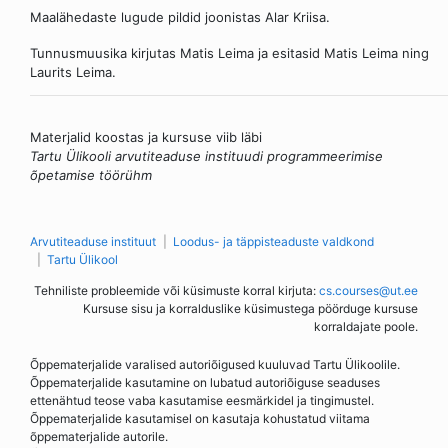
Maalähedaste lugude pildid joonistas Alar Kriisa.
Tunnusmuusika kirjutas Matis Leima ja esitasid Matis Leima ning
Laurits Leima.
Materjalid koostas ja kursuse viib läbi
Tartu Ülikooli arvutiteaduse instituudi programmeerimise
õpetamise töörühm
Arvutiteaduse instituut
Loodus- ja täppisteaduste valdkond
Tartu Ülikool
Tehniliste probleemide või küsimuste korral kirjuta:
cs.courses@ut.ee
Kursuse sisu ja korralduslike küsimustega pöörduge kursuse
korraldajate poole.
Õppematerjalide varalised autoriõigused kuuluvad Tartu Ülikoolile.
Õppematerjalide kasutamine on lubatud autoriõiguse seaduses
ettenähtud teose vaba kasutamise eesmärkidel ja tingimustel.
Õppematerjalide kasutamisel on kasutaja kohustatud viitama
õppematerjalide autorile.