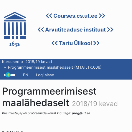
Courses.cs.ut.ee
Arvutiteaduse instituut
Tartu Ülikool
Kursused
2018/19 kevad
Programmeerimisest maalähedaselt (MTAT.TK.006)
EN
Logi sisse
Programmeerimisest
maalähedaselt
2018/19 kevad
Küsimuste ja/või probleemide korral kirjutage:
prog@ut.ee