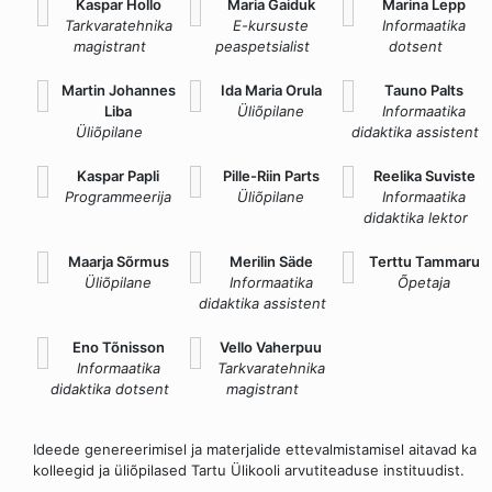
Kaspar Hollo
Maria Gaiduk
Marina Lepp
Tarkvaratehnika
E-kursuste
Informaatika
magistrant
peaspetsialist
dotsent
Martin Johannes
Ida Maria Orula
Tauno Palts
Liba
Üliõpilane
Informaatika
Üliõpilane
didaktika assistent
Kaspar Papli
Pille-Riin Parts
Reelika Suviste
Programmeerija
Üliõpilane
Informaatika
didaktika lektor
Maarja Sõrmus
Merilin Säde
Terttu Tammaru
Üliõpilane
Informaatika
Õpetaja
didaktika assistent
Eno Tõnisson
Vello Vaherpuu
Informaatika
Tarkvaratehnika
didaktika dotsent
magistrant
Ideede genereerimisel ja materjalide ettevalmistamisel aitavad ka
kolleegid ja üliõpilased Tartu Ülikooli arvutiteaduse instituudist.