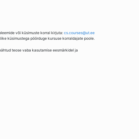
bleemide või küsimuste korral kirjuta:
cs.courses@ut.ee
slike küsimustega pöörduge kursuse korraldajate poole.
enähtud teose vaba kasutamise eesmärkidel ja