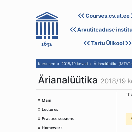
Courses.cs.ut.ee
Arvutiteaduse instit
Tartu Ülikool
Kursused
2018/19 kevad
Ärianalüütika (MTAT.
Ärianalüütika
2018/19 
The
Main
Lectures
Practice sessions
Homework