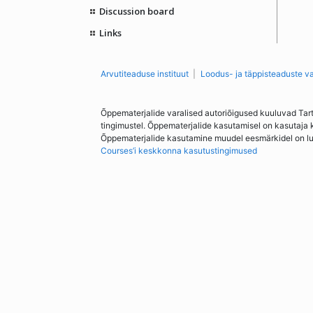
Discussion board
Links
Arvutiteaduse instituut
Loodus- ja täppisteaduste v
Õppematerjalide varalised autoriõigused kuuluvad Tar
tingimustel. Õppematerjalide kasutamisel on kasutaja 
Õppematerjalide kasutamine muudel eesmärkidel on lubat
Courses’i keskkonna kasutustingimused