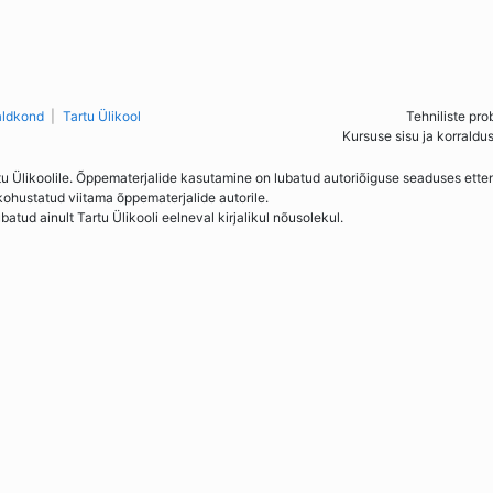
aldkond
Tartu Ülikool
Tehniliste pro
Kursuse sisu ja korraldu
tu Ülikoolile. Õppematerjalide kasutamine on lubatud autoriõiguse seaduses ett
kohustatud viitama õppematerjalide autorile.
ud ainult Tartu Ülikooli eelneval kirjalikul nõusolekul.