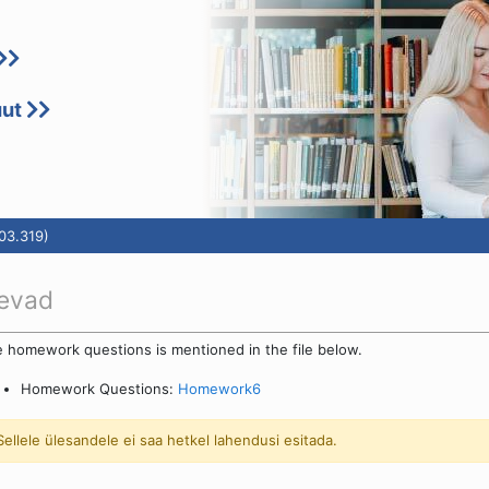
uut
03.319)
kevad
 homework questions is mentioned in the file below.
Homework Questions:
Homework6
Sellele ülesandele ei saa hetkel lahendusi esitada.