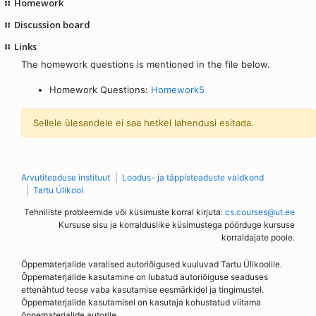
Homework
Discussion board
Links
The homework questions is mentioned in the file below.
Homework Questions:
Homework5
Sellele ülesandele ei saa hetkel lahendusi esitada.
Arvutiteaduse instituut
Loodus- ja täppisteaduste valdkond
Tartu Ülikool
Tehniliste probleemide või küsimuste korral kirjuta:
cs.courses@ut.ee
Kursuse sisu ja korralduslike küsimustega pöörduge kursuse
korraldajate poole.
Õppematerjalide varalised autoriõigused kuuluvad Tartu Ülikoolile.
Õppematerjalide kasutamine on lubatud autoriõiguse seaduses
ettenähtud teose vaba kasutamise eesmärkidel ja tingimustel.
Õppematerjalide kasutamisel on kasutaja kohustatud viitama
õppematerjalide autorile.