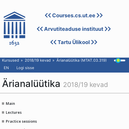
Courses.cs.ut.ee
Arvutiteaduse instituut
Tartu Ülikool
Kursused
2018/19 kevad
Ärianalüütika (MTAT.03.319)
EN
Logi sisse
Ärianalüütika
2018/19 kevad
Main
Lectures
Practice sessions