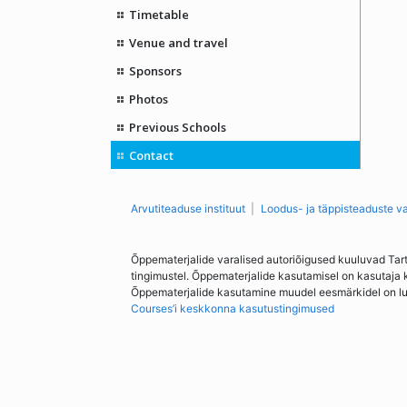
Timetable
Venue and travel
Sponsors
Photos
Previous Schools
Contact
Arvutiteaduse instituut
Loodus- ja täppisteaduste v
Õppematerjalide varalised autoriõigused kuuluvad Tar
tingimustel. Õppematerjalide kasutamisel on kasutaja 
Õppematerjalide kasutamine muudel eesmärkidel on lubat
Courses’i keskkonna kasutustingimused