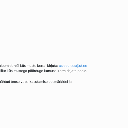
bleemide või küsimuste korral kirjuta:
cs.courses@ut.ee
slike küsimustega pöörduge kursuse korraldajate poole.
enähtud teose vaba kasutamise eesmärkidel ja