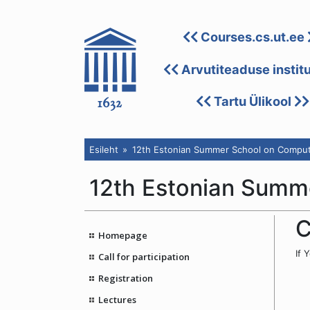
Courses.cs.ut.ee
Arvutiteaduse instit
Tartu Ülikool
Esileht
12th Estonian Summer School on Comput
12th Estonian Summ
C
Homepage
If 
Call for participation
Registration
Lectures