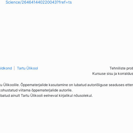
Science/264641440220043?fref=ts
aldkond
Tartu Ülikool
Tehniliste pro
Kursuse sisu ja korraldu
tu Ülikoolile. Õppematerjalide kasutamine on lubatud autoriõiguse seaduses ett
kohustatud viitama õppematerjalide autorile.
ud ainult Tartu Ülikooli eelneval kirjalikul nõusolekul.