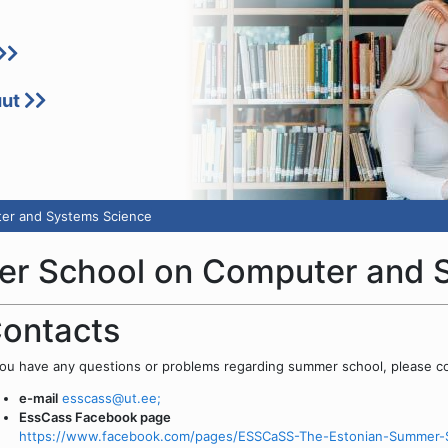
uut
er and Systems Science
er School on Computer and 
ontacts
You have any questions or problems regarding summer school, please co
e-mail
esscass@ut.ee;
EssCass Facebook page
https://www.facebook.com/pages/ESSCaSS-The-Estonian-Summer-