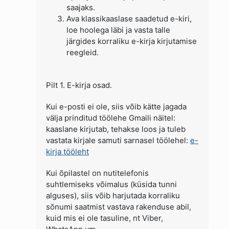
saajaks.
Ava klassikaaslase saadetud e-kiri,
loe hoolega läbi ja vasta talle
järgides korraliku e-kirja kirjutamise
reegleid.
Pilt 1. E-kirja osad.
Kui e-posti ei ole, siis võib kätte jagada
välja prinditud töölehe Gmaili näitel:
kaaslane kirjutab, tehakse loos ja tuleb
vastata kirjale samuti sarnasel töölehel:
e-
kirja tööleht
Kui õpilastel on nutitelefonis
suhtlemiseks võimalus (küsida tunni
alguses), siis võib harjutada korraliku
sõnumi saatmist vastava rakenduse abil,
kuid mis ei ole tasuline, nt Viber,