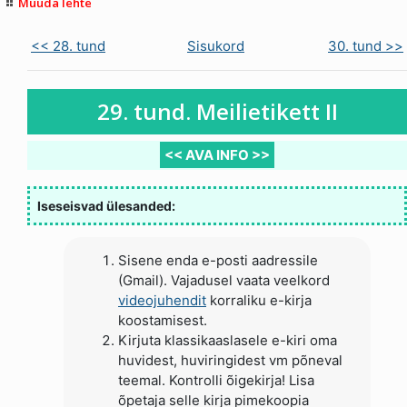
Muuda lehte
<< 28. tund
Sisukord
30. tund >>
29. tund. Meilietikett II
<< AVA INFO >>
Iseseisvad ülesanded:
Sisene enda e-posti aadressile
(Gmail). Vajadusel vaata veelkord
videojuhendit
korraliku e-kirja
koostamisest.
Kirjuta klassikaaslasele e-kiri oma
huvidest, huviringidest vm põneval
teemal. Kontrolli õigekirja! Lisa
õpetaja selle kirja pimekoopia