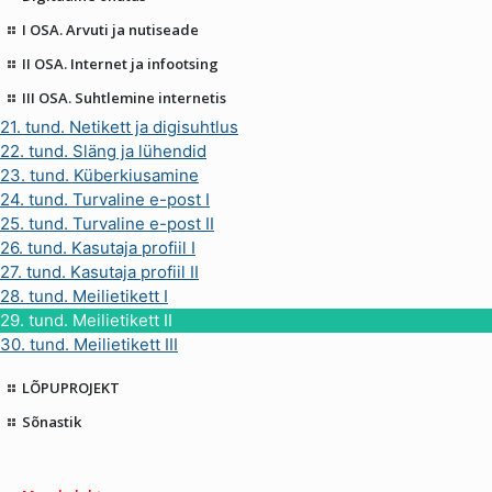
I OSA. Arvuti ja nutiseade
II OSA. Internet ja infootsing
III OSA. Suhtlemine internetis
21. tund. Netikett ja digisuhtlus
22. tund. Släng ja lühendid
23. tund. Küberkiusamine
24. tund. Turvaline e-post I
25. tund. Turvaline e-post II
26. tund. Kasutaja profiil I
27. tund. Kasutaja profiil II
28. tund. Meilietikett I
29. tund. Meilietikett II
30. tund. Meilietikett III
LÕPUPROJEKT
Sõnastik