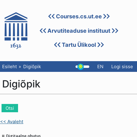
Courses.cs.ut.ee
Arvutiteaduse instituut
Tartu Ülikool
Esileht
Digiõpik
EN
Logi sisse
Digiõpik
<< Avaleht
Digitaalne ohutus