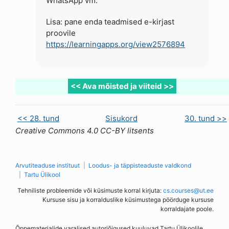
WhatsApp vm.
Lisa: pane enda teadmised e-kirjast
proovile
https://learningapps.org/view2576894
<< Ava mõisted ja viiteid >>
<< 28. tund
Sisukord
30. tund >>
Creative Commons 4.0 CC-BY litsents
Arvutiteaduse instituut
Loodus- ja täppisteaduste valdkond
Tartu Ülikool
Tehniliste probleemide või küsimuste korral kirjuta:
cs.courses@ut.ee
Kursuse sisu ja korralduslike küsimustega pöörduge kursuse
korraldajate poole.
Õppematerjalide varalised autoriõigused kuuluvad Tartu Ülikoolile.