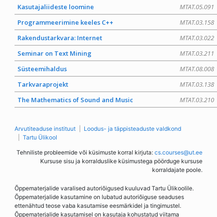
Kasutajaliideste loomine
MTAT.05.091
Programmeerimine keeles C++
MTAT.03.158
Rakendustarkvara: Internet
MTAT.03.022
Seminar on Text Mining
MTAT.03.211
Süsteemihaldus
MTAT.08.008
Tarkvaraprojekt
MTAT.03.138
The Mathematics of Sound and Music
MTAT.03.210
Arvutiteaduse instituut
Loodus- ja täppisteaduste valdkond
Tartu Ülikool
Tehniliste probleemide või küsimuste korral kirjuta:
cs.courses@ut.ee
Kursuse sisu ja korralduslike küsimustega pöörduge kursuse
korraldajate poole.
Õppematerjalide varalised autoriõigused kuuluvad Tartu Ülikoolile.
Õppematerjalide kasutamine on lubatud autoriõiguse seaduses
ettenähtud teose vaba kasutamise eesmärkidel ja tingimustel.
Õppematerjalide kasutamisel on kasutaja kohustatud viitama