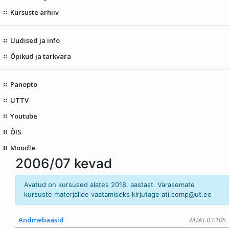
Kursuste arhiiv
Uudised ja info
Õpikud ja tarkvara
Panopto
UTTV
Youtube
ÕIS
Moodle
2006/07 kevad
Avatud on kursused alates 2018. aastast. Varasemate
kursuste materjalide vaatamiseks kirjutage
ati.comp@ut
.ee
Andmebaasid
MTAT.03.105