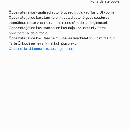
korraldajate poole.
Õppematerjalide varalised autoriõigused kuuluvad Tartu Ülikoolile.
Õppematerjalide kasutamine on lubatud autoriõiguse seaduses
ettenähtud teose vaba kasutamise eesmärkidel ja tingimustel.
Õppematerjalide kasutamisel on kasutaja kohustatud viitama
õppematerjalide autorile.
Õppematerjalide kasutamine muudel eesmärkidel on lubatud ainult
Tartu Ülikooli eelneval kirjalikul nõusolekul.
Courses’i keskkonna kasutustingimused