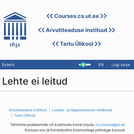
Courses.cs.ut.ee
Arvutiteaduse instituut
Tartu Ülikool
Esileht
EN
Logi sisse
Lehte ei leitud
Arvutiteaduse instituut
Loodus- ja täppisteaduste valdkond
Tartu Ülikool
Tehniliste probleemide või küsimuste korral kirjuta:
cs.courses@ut.ee
Kursuse sisu ja korralduslike küsimustega pöörduge kursuse