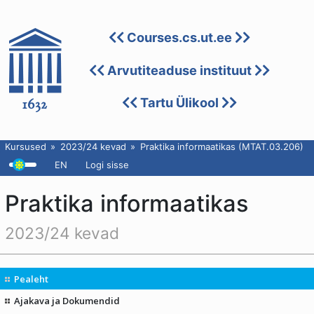
Courses.cs.ut.ee
Arvutiteaduse instituut
Tartu Ülikool
Kursused
2023/24 kevad
Praktika informaatikas (MTAT.03.206)
EN
Logi sisse
Praktika informaatikas
2023/24 kevad
Pealeht
Ajakava ja Dokumendid