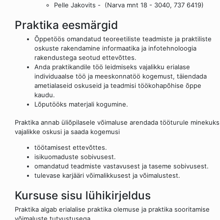
Pelle Jakovits -
(Narva mnt 18 - 3040, 737 6419)
Praktika eesmärgid
Õppetöös omandatud teoreetiliste teadmiste ja praktiliste
oskuste rakendamine informaatika ja infotehnoloogia
rakendustega seotud ettevõttes.
Anda praktikandile töö leidmiseks vajalikku erialase
individuaalse töö ja meeskonnatöö kogemust, täiendada
ametialaseid oskuseid ja teadmisi töökohapõhise õppe
kaudu.
Lõputööks materjali kogumine.
Praktika annab üliõpilasele võimaluse arendada tööturule minekuks
vajalikke oskusi ja saada kogemusi
töötamisest ettevõttes.
isikuomaduste sobivusest.
omandatud teadmiste vastavusest ja taseme sobivusest.
tulevase karjääri võimalikkusest ja võimalustest.
Kursuse sisu lühikirjeldus
Praktika algab erialalise praktika olemuse ja praktika sooritamise
võimaluste tutvustusega.