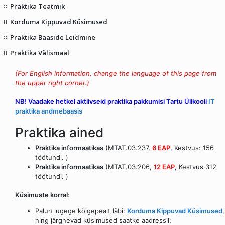
Praktika Teatmik
Korduma Kippuvad Küsimused
Praktika Baaside Leidmine
Praktika Välismaal
(For English information, change the language of this page from
the upper right corner.)
NB! Vaadake hetkel aktiivseid praktika pakkumisi Tartu Ülikooli
IT
praktika andmebaasis
Praktika ained
Praktika informaatikas
(MTAT.03.237,
6 EAP
, Kestvus: 156
töötundi. )
Praktika informaatikas
(MTAT.03.206,
12 EAP
, Kestvus 312
töötundi. )
Küsimuste korral
:
Palun lugege kõigepealt läbi:
Korduma Kippuvad Küsimused
,
ning järgnevad küsimused saatke aadressil: