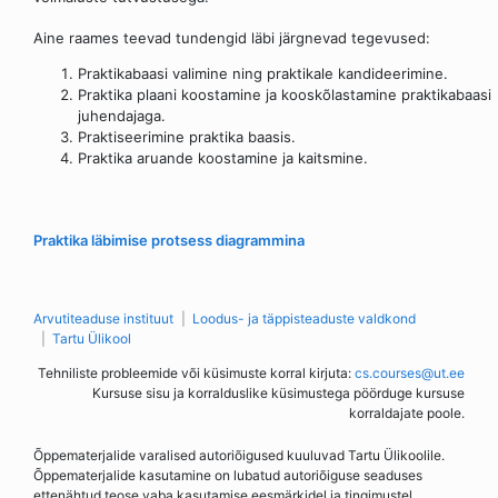
Aine raames teevad tundengid läbi järgnevad tegevused:
Praktikabaasi valimine ning praktikale kandideerimine.
Praktika plaani koostamine ja kooskõlastamine praktikabaasi
juhendajaga.
Praktiseerimine praktika baasis.
Praktika aruande koostamine ja kaitsmine.
Praktika läbimise protsess diagrammina
Arvutiteaduse instituut
Loodus- ja täppisteaduste valdkond
Tartu Ülikool
Tehniliste probleemide või küsimuste korral kirjuta:
cs.courses@ut.ee
Kursuse sisu ja korralduslike küsimustega pöörduge kursuse
korraldajate poole.
Õppematerjalide varalised autoriõigused kuuluvad Tartu Ülikoolile.
Õppematerjalide kasutamine on lubatud autoriõiguse seaduses
ettenähtud teose vaba kasutamise eesmärkidel ja tingimustel.