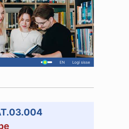
EN
Logi sisse
AT.03.004
pe