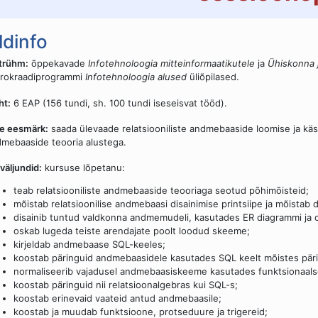
ldinfo
trühm:
õppekavade
Infotehnoloogia mitteinformaatikutele
ja
Ühiskonna 
krokraadiprogrammi
Infotehnoloogia alused
üliõpilased.
ht:
6 EAP (156 tundi, sh. 100 tundi iseseisvat tööd).
e eesmärk:
saada ülevaade relatsiooniliste andmebaaside loomise ja käsi
mebaaside teooria alustega.
väljundid:
kursuse lõpetanu:
teab relatsiooniliste andmebaaside teooriaga seotud põhimõisteid;
mõistab relatsioonilise andmebaasi disainimise printsiipe ja mõistab 
disainib tuntud valdkonna andmemudeli, kasutades ER diagrammi ja o
oskab lugeda teiste arendajate poolt loodud skeeme;
kirjeldab andmebaase SQL-keeles;
koostab päringuid andmebaasidele kasutades SQL keelt mõistes päri
normaliseerib vajadusel andmebaasiskeeme kasutades funktsionaalse
koostab päringuid nii relatsioonalgebras kui SQL-s;
koostab erinevaid vaateid antud andmebaasile;
koostab ja muudab funktsioone, protseduure ja trigereid;