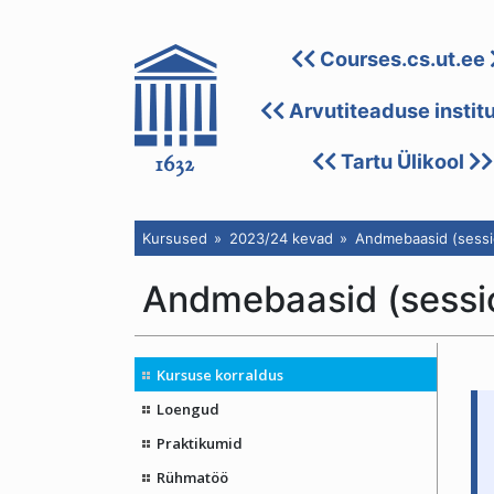
Courses.cs.ut.ee
Arvutiteaduse instit
Tartu Ülikool
Kursused
2023/24 kevad
Andmebaasid (sessi
Andmebaasid (sess
Kursuse korraldus
Loengud
Praktikumid
Rühmatöö