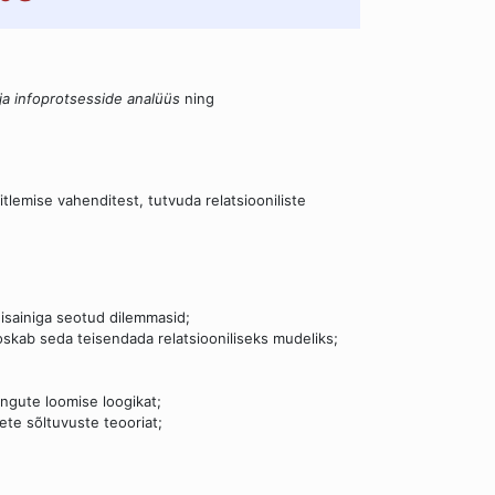
ja infoprotsesside analüüs
ning
tlemise vahenditest, tutvuda relatsiooniliste
disainiga seotud dilemmasid;
skab seda teisendada relatsiooniliseks mudeliks;
ngute loomise loogikat;
te sõltuvuste teooriat;