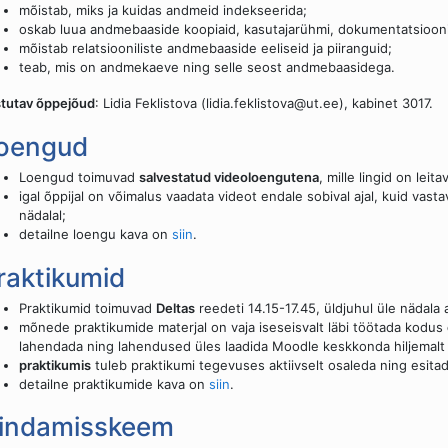
mõistab, miks ja kuidas andmeid indekseerida;
oskab luua andmebaaside koopiaid, kasutajarühmi, dokumentatsiooni
mõistab relatsiooniliste andmebaaside eeliseid ja piiranguid;
teab, mis on andmekaeve ning selle seost andmebaasidega.
tutav õppejõud
: Lidia Feklistova (lidia.feklistova@ut.ee), kabinet 3017.
oengud
Loengud toimuvad
salvestatud videoloengutena
, mille lingid on le
igal õppijal on võimalus vaadata videot endale sobival ajal, kuid vas
nädalal;
detailne loengu kava on
siin
.
raktikumid
Praktikumid toimuvad
Deltas
reedeti 14.15-17.45, üldjuhul üle nädala
mõnede praktikumide materjal on vaja iseseisvalt läbi töötada kodus
lahendada ning lahendused üles laadida Moodle keskkonda hiljemalt
praktikumis
tuleb praktikumi tegevuses aktiivselt osaleda ning esit
detailne praktikumide kava on
siin
.
indamisskeem