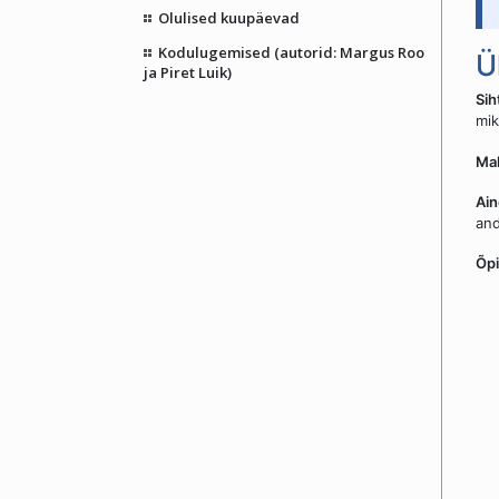
Olulised kuupäevad
Kodulugemised (autorid: Margus Roo
Ü
ja Piret Luik)
Sih
mi
Ma
Ain
and
Õpi