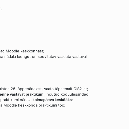
;
itavad Moodle keskkonnast;
tava nädala loengut on soovitatav vaadata vastaval
 alates 26. õppenädalast, vaata täpsemalt ÕIS2-st;
enne vastavat praktikumi
, nõutud koduülesanded
 praktikumi nädala
kolmapäeva keskööks
;
ada Moodle keskkonda praktikumi töö;