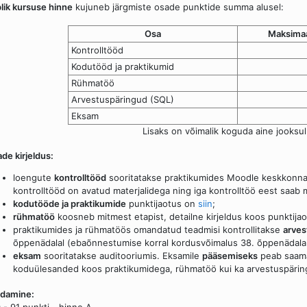
lik kursuse hinne
kujuneb järgmiste osade punktide summa alusel:
Osa
Maksimaa
Kontrolltööd
Kodutööd ja praktikumid
Rühmatöö
Arvestuspäringud (SQL)
Eksam
Lisaks on võimalik koguda aine jooksu
de kirjeldus:
loengute
kontrolltööd
sooritatakse praktikumides Moodle keskkonna t
kontrolltööd on avatud materjalidega ning iga kontrolltöö eest saab 
kodutööde ja praktikumide
punktijaotus on
siin
;
rühmatöö
koosneb mitmest etapist, detailne kirjeldus koos punktij
praktikumides ja rühmatöös omandatud teadmisi kontrollitakse
arves
õppenädalal (ebaõnnestumise korral kordusvõimalus 38. õppenädalal
eksam
sooritatakse auditooriumis. Eksamile
pääsemiseks
peab saama 
koduülesanded koos praktikumidega, rühmatöö kui ka arvestuspärin
ndamine:
 - 91 punkti - hinne A