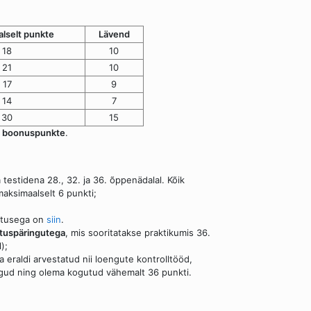
lselt punkte
Lävend
18
10
21
10
17
9
14
7
30
15
l
boonuspunkte
.
estidena 28., 32. ja 36. õppenädalal. Kõik
maksimaalselt 6 punkti;
aotusega on
siin
.
tuspäringutega
, mis sooritatakse praktikumis 36.
);
eraldi arvestatud nii loengute kontrolltööd,
gud ning olema kogutud vähemalt 36 punkti.