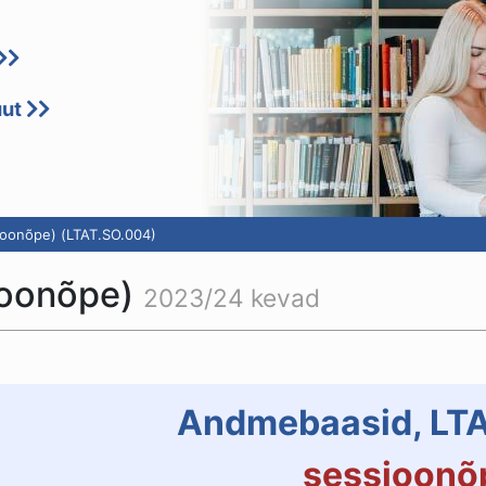
uut
oonõpe) (LTAT.SO.004)
ioonõpe)
2023/24 kevad
Andmebaasid, LT
sessioonõ