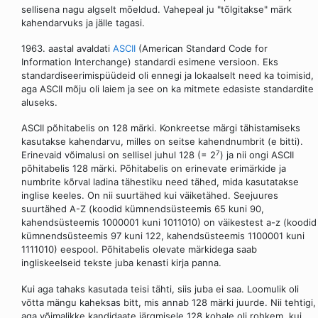
sellisena nagu algselt mõeldud. Vahepeal ju "tõlgitakse" märk
kahendarvuks ja jälle tagasi.
1963. aastal avaldati
ASCII
(American Standard Code for
Information Interchange) standardi esimene versioon. Eks
standardiseerimispüüdeid oli ennegi ja lokaalselt need ka toimisid,
aga ASCII mõju oli laiem ja see on ka mitmete edasiste standardite
aluseks.
ASCII põhitabelis on 128 märki. Konkreetse märgi tähistamiseks
kasutakse kahendarvu, milles on seitse kahendnumbrit (e bitti).
7
Erinevaid võimalusi on sellisel juhul 128 (= 2
) ja nii ongi ASCII
põhitabelis 128 märki. Põhitabelis on erinevate erimärkide ja
numbrite kõrval ladina tähestiku need tähed, mida kasutatakse
inglise keeles. On nii suurtähed kui väiketähed. Seejuures
suurtähed A-Z (koodid kümnendsüsteemis 65 kuni 90,
kahendsüsteemis 1000001 kuni 1011010) on väikestest a-z (koodid
kümnendsüsteemis 97 kuni 122, kahendsüsteemis 1100001 kuni
1111010) eespool. Põhitabelis olevate märkidega saab
ingliskeelseid tekste juba kenasti kirja panna.
Kui aga tahaks kasutada teisi tähti, siis juba ei saa. Loomulik oli
võtta mängu kaheksas bitt, mis annab 128 märki juurde. Nii tehtigi,
aga võimalikke kandidaate järgmisele 128 kohale oli rohkem, kui