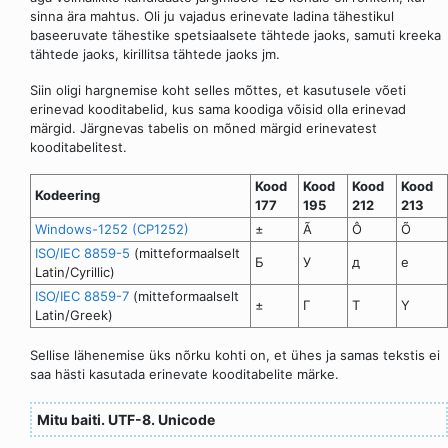
sinna ära mahtus. Oli ju vajadus erinevate ladina tähestikul
baseeruvate tähestike spetsiaalsete tähtede jaoks, samuti kreeka
tähtede jaoks, kirillitsa tähtede jaoks jm.
Siin oligi hargnemise koht selles mõttes, et kasutusele võeti
erinevad kooditabelid, kus sama koodiga võisid olla erinevad
märgid. Järgnevas tabelis on mõned märgid erinevatest
kooditabelitest.
Kood
Kood
Kood
Kood
Kodeering
177
195
212
213
Windows-1252 (CP1252)
±
Ã
Ô
Õ
ISO/IEC 8859-5
(mitteformaalselt
Б
У
д
е
Latin/Cyrillic)
ISO/IEC 8859-7
(mitteformaalselt
±
Γ
Τ
Υ
Latin/Greek)
Sellise lähenemise üks nõrku kohti on, et ühes ja samas tekstis ei
saa hästi kasutada erinevate kooditabelite märke.
Mitu baiti. UTF-8. Unicode