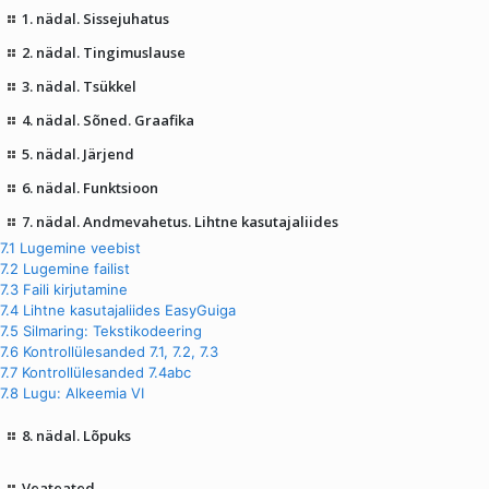
1. nädal. Sissejuhatus
2. nädal. Tingimuslause
3. nädal. Tsükkel
4. nädal. Sõned. Graafika
5. nädal. Järjend
6. nädal. Funktsioon
7. nädal. Andmevahetus. Lihtne kasutajaliides
7.1 Lugemine veebist
7.2 Lugemine failist
7.3 Faili kirjutamine
7.4 Lihtne kasutajaliides EasyGuiga
7.5 Silmaring: Tekstikodeering
7.6 Kontrollülesanded 7.1, 7.2, 7.3
7.7 Kontrollülesanded 7.4abc
7.8 Lugu: Alkeemia VI
8. nädal. Lõpuks
Veateated