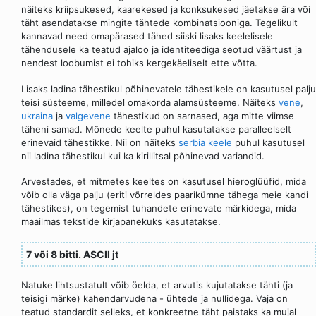
näiteks kriipsukesed, kaarekesed ja konksukesed jäetakse ära või
täht asendatakse mingite tähtede kombinatsiooniga. Tegelikult
kannavad need omapärased tähed siiski lisaks keelelisele
tähendusele ka teatud ajaloo ja identiteediga seotud väärtust ja
nendest loobumist ei tohiks kergekäeliselt ette võtta.
Lisaks ladina tähestikul põhinevatele tähestikele on kasutusel palju
teisi süsteeme, milledel omakorda alamsüsteeme. Näiteks
vene
,
ukraina
ja
valgevene
tähestikud on sarnased, aga mitte viimse
täheni samad. Mõnede keelte puhul kasutatakse paralleelselt
erinevaid tähestikke. Nii on näiteks
serbia keele
puhul kasutusel
nii ladina tähestikul kui ka kirillitsal põhinevad variandid.
Arvestades, et mitmetes keeltes on kasutusel hieroglüüfid, mida
võib olla väga palju (eriti võrreldes paarikümne tähega meie kandi
tähestikes), on tegemist tuhandete erinevate märkidega, mida
maailmas tekstide kirjapanekuks kasutatakse.
7 või 8 bitti. ASCII jt
Natuke lihtsustatult võib öelda, et arvutis kujutatakse tähti (ja
teisigi märke) kahendarvudena - ühtede ja nullidega. Vaja on
teatud standardit selleks, et konkreetne täht paistaks ka mujal