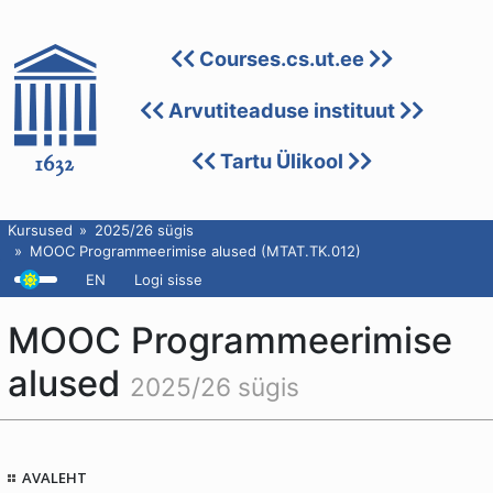
Courses.cs.ut.ee
Arvutiteaduse instituut
Tartu Ülikool
Kursused
2025/26 sügis
MOOC Programmeerimise alused (MTAT.TK.012)
EN
Logi sisse
MOOC Programmeerimise
alused
2025/26 sügis
AVALEHT