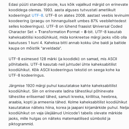
Edasi püüti standardi poole, kus kõik vajalikud märgid on erinevate
koodidega olemas. 1993. aasta alguses tutvustati ametlikult
kodeeringut
UTF-8
. UTF-8 on alates 2008. aastast veebis levinuim
koodeering (praegu on hinnanguliselt umbes 87% veebilehtedest
selles kodeeringus). UTF-8 on lühend fraasist
U
niversal Coded
Character Set +
T
ransformation
F
ormat –
8
-bit. UTF-8 kasutab
kaheksabitilisi koodiühikuid, mida konkreetse märgi jaoks võib olla
kasutuses 1 kuni 4. Kaheksa bitti annab kokku ühe baidi ja baitide
kaupa on mõistlik "arveldada".
UTF-8 esimesed 128 märki (ja koodidki) on samad, mis ASCII
põhitabelis. UTF-8 kasutab neil juhtudel ühte kaheksabitilist
koodiühikut. Kõik ASCII kodeeringus tekstid on seega kohe ka
UTF-8 kodeeringus.
Järgmise 1920 märgi puhul kasutatakse kahte kaheksabitilist
koodiühikut. Siin on erinevate ladina tähestikul põhinevate
tähestike erilisemad tähed, samuti kreeka, kirillitsa, heebrea,
araabia, kopti ja armeenia tähed. Kolme kaheksabitilist koodiühikut
kasutatakse näiteks hiina, korea ja jaapani kirjamärkide puhul. Nelja
koodiühikut on vaja ülejäänud Unicode'i tabelis olevate märkide
jaoks, mille hulgas on näiteks matemaatilised sümbolid ja
piktogrammid.