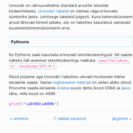
Unicode on rahvusvaheline standard arvutite tekstide
kodeerimiseks.
Unicode'i tabelid
on olemas väga erinevate
sümbolite jaoks. Lehitsege tabeleid julgesti. Kuna kahendsüsteemi
arvud lähevad kiiresti pikaks, siis on tabelites kasutatud vastavaid
kuueteistkümnendsüsteemi arve.
Pythonis
Ka Pythonis saab kasutada erinevaid tekstikodeeringuid. Nii saame
näiteks faili avamisel tekstikodeeringu määrata:
open(failiNimi,
.
"w", encoding="UTF-8")
Nüüd püüame aga Unicode'i tabelites olevaid huvitavaid märke
ekraanile saada. Vastav
ingliskeelne materjal
on selles abiks olnud.
Proovime saada ekraanile
kreeka
suure delta (kood 0394) ja
jaava
tähe, mille kood on A996.
print
(
'\u0394\uA996'
)
< eelmine
7. nädala sisukord
järgmine >