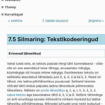
Thonny
Korraldajad
< eelmine
7. nädala sisukord
järgmine >
7.5 Silmaring: Tekstikodeeringud
Erinevad tähestikud
Vahel tuleb ette, et tekstis paistab mingi täht kummalisena - võib-
olla on see asendatud teise tähega, arusaamatu märgiga,
küsimärgiga või hoopis mitme märgiga. Eestikeelses tekstis on
sellisteks asendatud tähtedeks just õ, ä, ö, ü ja ka š, ž. Need on
tähed, mis ladina põhitähestikus puuduvad. Selliseid teistele
võõraid tähti leidub paljudes ladina tähestikule põhinevates
tähestikes. Näiteks on
poola tähestikus
ą, ć, ę, ł, ń, ó, ś, ź, ż,
saksa keeles
aga kasutatakse tähti ä, ö, ü ja ß. Selliste tähtedega
on eriti arvutitega seoses mõnevõrra rohkem muresid kui ladina
tähestiku põhitähtedega. Mõnedel juhtudel ongi neist loobutud -