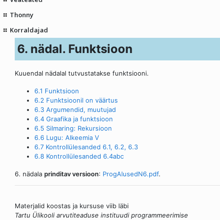
Thonny
Korraldajad
6. nädal. Funktsioon
Kuuendal nädalal tutvustatakse funktsiooni.
6.1 Funktsioon
6.2 Funktsioonil on väärtus
6.3 Argumendid, muutujad
6.4 Graafika ja funktsioon
6.5 Silmaring: Rekursioon
6.6 Lugu: Alkeemia V
6.7 Kontrollülesanded 6.1, 6.2, 6.3
6.8 Kontrollülesanded 6.4abc
6. nädala
prinditav versioon
:
ProgAlusedN6.pdf
.
Materjalid koostas ja kursuse viib läbi
Tartu Ülikooli arvutiteaduse instituudi programmeerimise