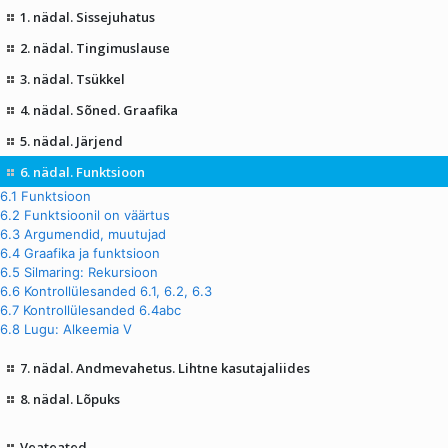
1. nädal. Sissejuhatus
2. nädal. Tingimuslause
3. nädal. Tsükkel
4. nädal. Sõned. Graafika
5. nädal. Järjend
6. nädal. Funktsioon
6.1 Funktsioon
6.2 Funktsioonil on väärtus
6.3 Argumendid, muutujad
6.4 Graafika ja funktsioon
6.5 Silmaring: Rekursioon
6.6 Kontrollülesanded 6.1, 6.2, 6.3
6.7 Kontrollülesanded 6.4abc
6.8 Lugu: Alkeemia V
7. nädal. Andmevahetus. Lihtne kasutajaliides
8. nädal. Lõpuks
Veateated