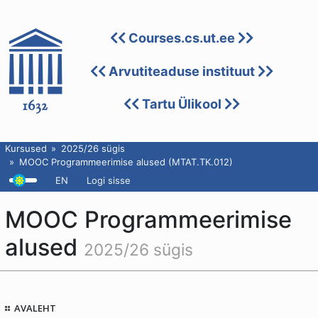
Courses.cs.ut.ee
Arvutiteaduse instituut
Tartu Ülikool
Kursused
2025/26 sügis
MOOC Programmeerimise alused (MTAT.TK.012)
EN
Logi sisse
MOOC Programmeerimise
alused
2025/26 sügis
AVALEHT