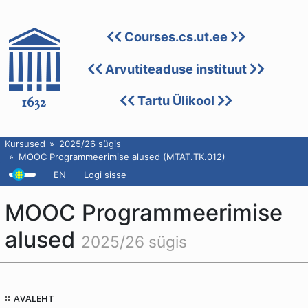
Courses.cs.ut.ee
Arvutiteaduse instituut
Tartu Ülikool
Kursused
2025/26 sügis
MOOC Programmeerimise alused (MTAT.TK.012)
EN
Logi sisse
MOOC Programmeerimise
alused
2025/26 sügis
AVALEHT