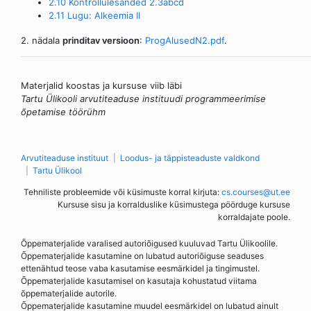
2.10 Kontrollülesanded 2.3abcd
2.11 Lugu: Alkeemia II
2. nädala
prinditav versioon
:
ProgAlusedN2.pdf
.
Materjalid koostas ja kursuse viib läbi
Tartu Ülikooli arvutiteaduse instituudi programmeerimise
õpetamise töörühm
Arvutiteaduse instituut
Loodus- ja täppisteaduste valdkond
Tartu Ülikool
Tehniliste probleemide või küsimuste korral kirjuta:
cs.courses@ut.ee
Kursuse sisu ja korralduslike küsimustega pöörduge kursuse
korraldajate poole.
Õppematerjalide varalised autoriõigused kuuluvad Tartu Ülikoolile.
Õppematerjalide kasutamine on lubatud autoriõiguse seaduses
ettenähtud teose vaba kasutamise eesmärkidel ja tingimustel.
Õppematerjalide kasutamisel on kasutaja kohustatud viitama
õppematerjalide autorile.
Õppematerjalide kasutamine muudel eesmärkidel on lubatud ainult