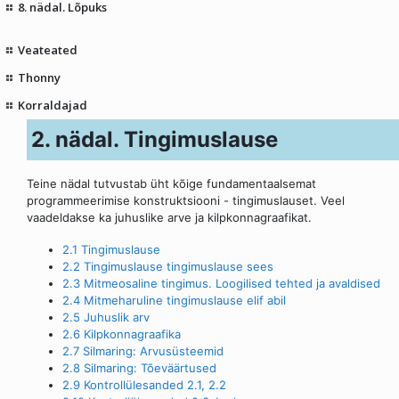
8. nädal. Lõpuks
Veateated
Thonny
Korraldajad
2. nädal. Tingimuslause
Teine nädal tutvustab üht kõige fundamentaalsemat
programmeerimise konstruktsiooni - tingimuslauset. Veel
vaadeldakse ka juhuslike arve ja kilpkonnagraafikat.
2.1 Tingimuslause
2.2 Tingimuslause tingimuslause sees
2.3 Mitmeosaline tingimus. Loogilised tehted ja avaldised
2.4 Mitmeharuline tingimuslause elif abil
2.5 Juhuslik arv
2.6 Kilpkonnagraafika
2.7 Silmaring: Arvusüsteemid
2.8 Silmaring: Tõeväärtused
2.9 Kontrollülesanded 2.1, 2.2