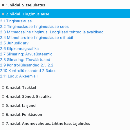
1. nädal. Sissejuhatus
2. nädal. Tingimuslause
2.1 Tingimuslause
2.2 Tingimuslause tingimuslause sees
2.3 Mitmeosaline tingimus. Loogilised tehted ja avaldised
2.4 Mitmeharuline tingimuslause elif abil
2.5 Juhuslik arv
2.6 Kilpkonnagraafika
2.7 Silmaring: Arvusüsteemid
2.8 Silmaring: Tõeväärtused
2.9 Kontrollülesanded 2.1, 2.2
2.10 Kontrollülesanded 2.3abcd
2.11 Lugu: Alkeemia II
3. nädal. Tsükkel
4. nädal. Sõned. Graafika
5. nädal. Järjend
6. nädal. Funktsioon
7. nädal. Andmevahetus. Lihtne kasutajaliides