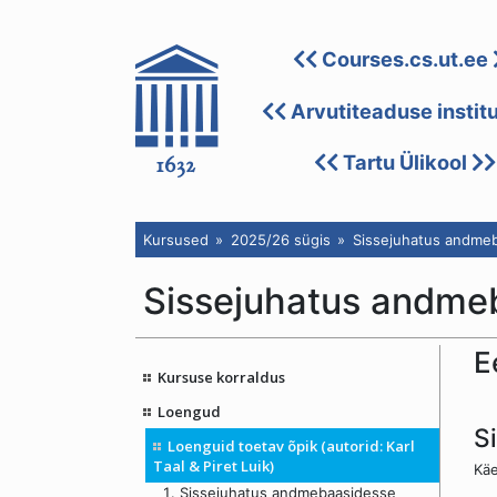
Courses.cs.ut.ee
Arvutiteaduse instit
Tartu Ülikool
Kursused
2025/26 sügis
Sissejuhatus andme
Sissejuhatus andme
E
Kursuse korraldus
Loengud
S
Loenguid toetav õpik (autorid: Karl
Taal & Piret Luik)
Käe
Sissejuhatus andmebaasidesse