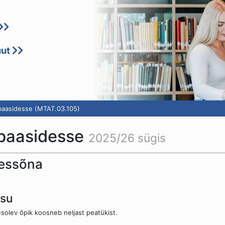
uut
baasidesse (MTAT.03.105)
baasidesse
2025/26 sügis
essõna
isu
solev õpik koosneb neljast peatükist.