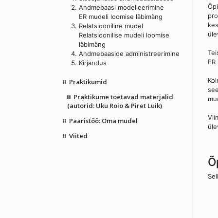
Õpi
Andmebaasi modelleerimine
pro
ER mudeli loomise läbimäng
kes
Relatsiooniline mudel
üle
Relatsioonilise mudeli loomise
läbimäng
Tei
Andmebaaside administreerimine
ER 
Kirjandus
Kol
Praktikumid
see
Praktikume toetavad materjalid
mud
(autorid: Uku Roio & Piret Luik)
Vii
Paaristöö: Oma mudel
üle
Viited
Õ
Sel