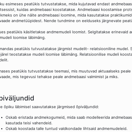
ku esimeses peatükis tutvustatakse, mida kujutavad endast andmebaasid
tsessist, kuidas andmebaasi koostatakse. Andmebaasi koostamise prots
kmeks on ühe näite andmebaasi loomine, mida kasutatakse praktikumid
vaade andmetüüpidest. Nende tundmine on eelduseks järgnevate peatük
ses peatükis käsitletakse andmemudeli loomist. Selgitatakse erinevai
mudeli loomise läbimäng.
mandas peatükis tutvustatakse järgmist mudelit- relatsiooniline mudel.
järel teostatakse mudeli loomise läbimäng. Relatsioonilise mudeli koos
elit.
mases peatükis tutvustatakse teemasi, mis muutuvad aktuaalseks peal
vaade, mis tegevusi tehakse peale andmebaasi valmimist ja miks.
piväljundid
le õpiku läbimisel saavutatakse järgmised õpiväljundid:
Oskab eristada andmekogumeid, mida saab modelleerida andmebaasis
kasutada teisi vahendeid.
Oskab koostada talle tuntud valdkondade lihtsaid andmemudeleid.