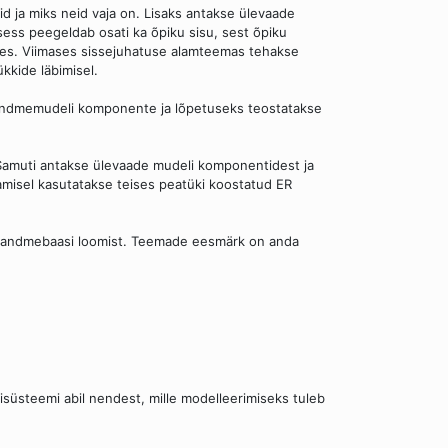
 ja miks neid vaja on. Lisaks antakse ülevaade
ess peegeldab osati ka õpiku sisu, sest õpiku
es. Viimases sissejuhatuse alamteemas tehakse
kide läbimisel.
d andmemudeli komponente ja lõpetuseks teostatakse
 Samuti antakse ülevaade mudeli komponentidest ja
tamisel kasutatakse teises peatüki koostatud ER
e andmebaasi loomist. Teemade eesmärk on anda
üsteemi abil nendest, mille modelleerimiseks tuleb