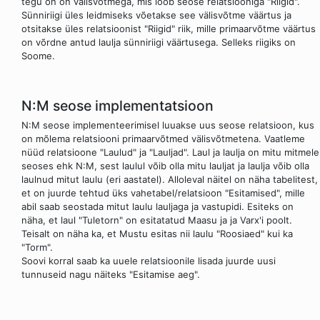
tegu on on välisvõtmega, mis loob seose relatsiooniga "Riigid".
Sünniriigi üles leidmiseks võetakse see välisvõtme väärtus ja
otsitakse üles relatsioonist "Riigid" riik, mille primaarvõtme väärtus
on võrdne antud laulja sünniriigi väärtusega. Selleks riigiks on
Soome.
N:M seose implementatsioon
N:M seose implementeerimisel luuakse uus seose relatsioon, kus
on mõlema relatsiooni primaarvõtmed välisvõtmetena. Vaatleme
nüüd relatsioone "Laulud" ja "Lauljad". Laul ja laulja on mitu mitmele
seoses ehk N:M, sest laulul võib olla mitu lauljat ja laulja võib olla
laulnud mitut laulu (eri aastatel). Alloleval näitel on näha tabelitest,
et on juurde tehtud üks vahetabel/relatsioon "Esitamised", mille
abil saab seostada mitut laulu lauljaga ja vastupidi. Esiteks on
näha, et laul "Tuletorn" on esitatatud Maasu ja ja Varx'i poolt.
Teisalt on näha ka, et Mustu esitas nii laulu "Roosiaed" kui ka
"Torm".
Soovi korral saab ka uuele relatsioonile lisada juurde uusi
tunnuseid nagu näiteks "Esitamise aeg".