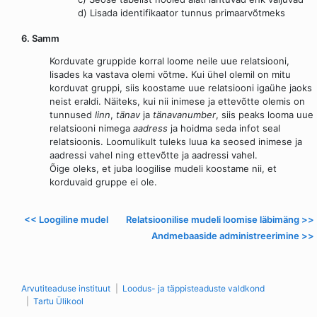
d) Lisada identifikaator tunnus primaarvõtmeks
6. Samm
Korduvate gruppide korral loome neile uue relatsiooni,
lisades ka vastava olemi võtme. Kui ühel olemil on mitu
korduvat gruppi, siis koostame uue relatsiooni igaühe jaoks
neist eraldi. Näiteks, kui nii inimese ja ettevõtte olemis on
tunnused
linn
,
tänav
ja
tänavanumber
, siis peaks looma uue
relatsiooni nimega
aadress
ja hoidma seda infot seal
relatsioonis. Loomulikult tuleks luua ka seosed inimese ja
aadressi vahel ning ettevõtte ja aadressi vahel.
Õige oleks, et juba loogilise mudeli koostame nii, et
korduvaid gruppe ei ole.
<< Loogiline mudel
Relatsioonilise mudeli loomise läbimäng >>
Andmebaaside administreerimine >>
Arvutiteaduse instituut
Loodus- ja täppisteaduste valdkond
Tartu Ülikool