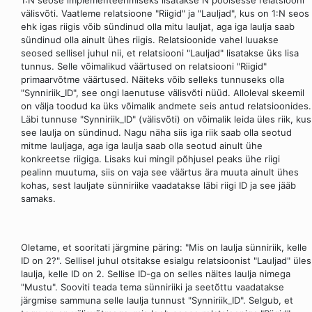
välisvõti. Vaatleme relatsioone "Riigid" ja "Lauljad", kus on 1:N seos
ehk igas riigis võib sündinud olla mitu lauljat, aga iga laulja saab
sündinud olla ainult ühes riigis. Relatsioonide vahel luuakse
seosed sellisel juhul nii, et relatsiooni "Lauljad" lisatakse üks lisa
tunnus. Selle võimalikud väärtused on relatsiooni "Riigid"
primaarvõtme väärtused. Näiteks võib selleks tunnuseks olla
"Synniriik_ID", see ongi laenutuse välisvõti nüüd. Alloleval skeemil
on välja toodud ka üks võimalik andmete seis antud relatsioonides.
Läbi tunnuse "Synniriik_ID" (välisvõti) on võimalik leida üles riik, kus
see laulja on sündinud. Nagu näha siis iga riik saab olla seotud
mitme lauljaga, aga iga laulja saab olla seotud ainult ühe
konkreetse riigiga. Lisaks kui mingil põhjusel peaks ühe riigi
pealinn muutuma, siis on vaja see väärtus ära muuta ainult ühes
kohas, sest lauljate sünniriike vaadatakse läbi riigi ID ja see jääb
samaks.
Oletame, et sooritati järgmine päring: "Mis on laulja sünniriik, kelle
ID on 2?". Sellisel juhul otsitakse esialgu relatsioonist "Lauljad" üles
laulja, kelle ID on 2. Sellise ID-ga on selles näites laulja nimega
"Mustu". Sooviti teada tema sünniriiki ja seetõttu vaadatakse
järgmise sammuna selle laulja tunnust "Synniriik_ID". Selgub, et