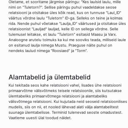
Oletame, et sooritame järgmise päringu: "Kes laulsid laulu, mille
nimi on "Tuletorn?". Sellise päringu puhul vaadeldakse seose
relatsiooni ja otsitakse üles kõik read, kus on tunnuse "Laul_ID"
väärtus võrdne laulu "Tuletorn" ID-ga. Selleks on teine ja kolmas
rida. Nende puhul võetakse "Laulja_ID" väärtused ja otsitakse üles
relatsioonist "Lauljad" lauljad, kelle ID on sellega võrdne. Selle
tulemusel leitakse, et laulu "Tuletorn" esitasid Maasu ja Varx.
Analoogne arutelu toimuks ka kui me sooviks teada, milliseid laule
on esitanud laulja nimega Mustu. Praeguse näite puhul on
nendeks laulud nimega "Roosiaed" ja "Torm".
Alamtabelid ja ülemtabelid
Kui tekitada seos kahe relatsiooni vahel, lisades ühe relatsiooni
primaarvõtme välisvõtmeks teisele relatsioonile, siis kutsutakse
ülemtabeliks primaarvõtmega relatsiooni ja alamtabeliks
välisvõtmega relatsiooni. Kui kujutada neid seoseid relatsioonilises
mudelis, siis on nii, et nooled lähevad alati välja alamtabelitest
suunaga ülemtabelisse. Terminid tulenevad seoste omadustest.
Vaatleme uuesti ülal toodud näidet.