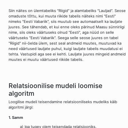
Siin näites on ülemtabeliks "Riigid" ja alamtabeliks "Lauljad". Seose
omaduste tõttu, kui muuta riikide tabelis näiteks nimi "Eesti"
nimeks "Eesti Vabariik", siis muutub see automaatselt ka lauljate
juures. See tähendab, et kui enne oleks pärinud Maasu sünniriigi
nime, siis oleks väärtuseks olnud "Eesti", aga nüüd on selle
väärtuseks "Eesti Vabariik". Seega selle seose juures on tabel
"Riigid" nii-öelda ülem, sest seal andmeid muutes, muutuvad ka
need väärtused lauljate puhul, kuigi lauljate tabelis muudatusi ei
tehta. Vastupidi aga see ei kehti. Lauljate juures mingeid andmeid
muutes ei muutu väärtused riikide tabelis.
Relatsioonilise mudeli loomise
algoritm
Loogilise mudeli teisendamine relatsiooniliseks mudeliks käib
algoritmi järgi:
1. Samm
a) Iga tugev olem teisendada relatsiooniks.