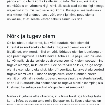
pärida antud olemi kohta ka ülejäänud info. Näiteks, kui riikide
olemitüübis on võtmeks riigi_nimi, siis saab alati pärida riigi nimega
ülejäänud info, mis käib selle riigi kohta. Kunagi ei saa vastuseks
olla mitme riigi andmed, sest võti, ehk riigi nimi, peab olema
unikaalne, st et sellele vastab tabelis ainult üks rida.
Nõrk ja tugev olem
On ka lubatud olukorrad, kus võti puudub. Neid olemeid
kutsutakse nõrkadeks olemiteks. Tugevad olemid on kõik
ülejäänud, ehk need, millel on võti. Nõrkade olemite loomisega on
aga paar tingimust. Esiteks neid ei tohiks luua palju, vaid nii vähe
kui võimalik. Lisaks sellele peab olema see nõrk olem seotud mingi
tugeva olemiga, millel on võti. See on tarvilik selleks, et iga nõrga
olemi eksemplar oleks siiski identifitseeritav, kui arvestada seotud
tugeva olemi võtit + mõnda nõrga olemi enda tunnust. Nõrka
olemit on võimalik siduda tugeva olemiga ainult eksistentsiaalselt,
st et kui kustutada ära andmebaasist tugeva olemi eksemplar, siis
kustuvad ka sellega seotud nõrga olemi eksemplarid.
Näiteks kujutame ette olukorda, kus firma hoiab iga töötaja laste
kohta infot, et osata teha neile jõulupakke. Sellises olukorras on