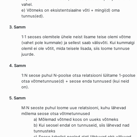
vahel.
e) Võtmeks on eksistentsiaalne võti + mingi(d) oma
tunnus(ed).
3. Samm
1:1 seoses olemitele ühele neist lisame teise olemi võtme
(vahet pole kummale) ja sellest saab välisvõti. Kui kummalgi
olemil ei ole võtit, mida teisele lisada, siis loome tunnuse
juurde.
4. Samm
1:N seose puhul N-poolse otsa relatsiooni lülitame 1-poolse
otsa võtmetunnuse(d) + seose enda tunnused (kui neid
on).
5. Samm
M:N seoste puhul loome uue relatsiooni, kuhu lähevad
mõlema seose otsa võtmetunnused
a) Mõlemad võtmed koos on uueks võtmeks
b) Kui seosel endal on tunnuseid, siis lähevad nad
tunnusteks
c) Seose tabelist nooled alati lähtuvad ehk väljuvad