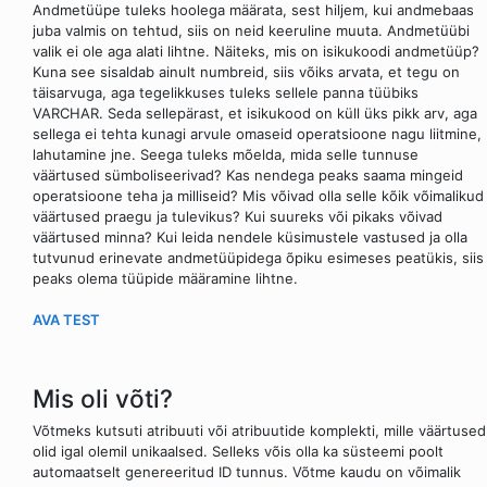
Andmetüüpe tuleks hoolega määrata, sest hiljem, kui andmebaas
juba valmis on tehtud, siis on neid keeruline muuta. Andmetüübi
valik ei ole aga alati lihtne. Näiteks, mis on isikukoodi andmetüüp?
Kuna see sisaldab ainult numbreid, siis võiks arvata, et tegu on
täisarvuga, aga tegelikkuses tuleks sellele panna tüübiks
VARCHAR. Seda sellepärast, et isikukood on küll üks pikk arv, aga
sellega ei tehta kunagi arvule omaseid operatsioone nagu liitmine,
lahutamine jne. Seega tuleks mõelda, mida selle tunnuse
väärtused sümboliseerivad? Kas nendega peaks saama mingeid
operatsioone teha ja milliseid? Mis võivad olla selle kõik võimalikud
väärtused praegu ja tulevikus? Kui suureks või pikaks võivad
väärtused minna? Kui leida nendele küsimustele vastused ja olla
tutvunud erinevate andmetüüpidega õpiku esimeses peatükis, siis
peaks olema tüüpide määramine lihtne.
AVA TEST
Mis oli võti?
Võtmeks kutsuti atribuuti või atribuutide komplekti, mille väärtused
olid igal olemil unikaalsed. Selleks võis olla ka süsteemi poolt
automaatselt genereeritud ID tunnus. Võtme kaudu on võimalik