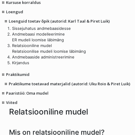
Kursuse korraldus
Loengud
Loenguid toetav õpik (autorid: Karl Taal & Piret Luik)
Sissejuhatus andmebaasidesse
Andmebaasi modelleerimine
ER mudeli loomise läbimäng
Relatsiooniline mudel
Relatsioonilise mudeli loomise läbimäng
Andmebaaside administreerimine
Kirjandus
Praktikumid
Praktikume toetavad materjalid (autorid: Uku Roio & Piret Luik)
Paaristöö: Oma mudel
Viited
Relatsiooniline mudel
Mis on relatsiooniline mudel?