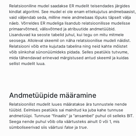
Relatsiooniline mudel saadakse ER mudelit teisendades järgides
kindlat algoritmi. See mudel ei ole enam ettekujutus andmebaasist,
vaid väljendab seda, milline meie andmebaas lõpuks täpselt välja
näeb. Võrreldes ER mudeliga lisandub relatsioonilisse mudelisse
primaarvõtmed, välisvõtmed ja atribuutide andmetüübid.
Lisanduvad ka seoste tabelid juhul, kui tegu on mitu mitmele
seosega. Alloleval skeemil on näha relatsioonilise mudeli näidist.
Relatsiooni võib ette kujutada tabelina ning neid kahte mõistet
võib siinkohal sünonüümideks pidada. Selles peatükis tutvume,
mida tähendavad erinevad märgistused antud skeemil ja kuidas
sellist mudelit luua.
Andmetüüpide määramine
Relatsioonilist mudelit luues määratakse ära tunnustele nende
tüübid. Eelmises peatükis sai mainitud ka juba kahe tunnuse
andmetüüpi. Tunnuse "finaalis" ja "ansambel" puhul oli selleks BIT.
Seega nende puhul võib olla väärtusteks ainult 0 või 1, mis
sümboliseerivad siis väärtusi
false
ja
true
.