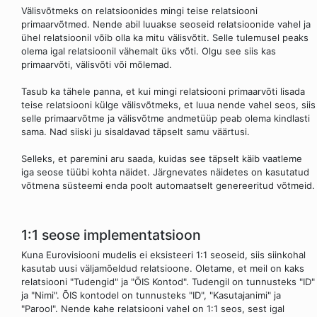
Välisvõtmeks on relatsioonides mingi teise relatsiooni
primaarvõtmed. Nende abil luuakse seoseid relatsioonide vahel ja
ühel relatsioonil võib olla ka mitu välisvõtit. Selle tulemusel peaks
olema igal relatsioonil vähemalt üks võti. Olgu see siis kas
primaarvõti, välisvõti või mõlemad.
Tasub ka tähele panna, et kui mingi relatsiooni primaarvõti lisada
teise relatsiooni külge välisvõtmeks, et luua nende vahel seos, siis
selle primaarvõtme ja välisvõtme andmetüüp peab olema kindlasti
sama. Nad siiski ju sisaldavad täpselt samu väärtusi.
Selleks, et paremini aru saada, kuidas see täpselt käib vaatleme
iga seose tüübi kohta näidet. Järgnevates näidetes on kasutatud
võtmena süsteemi enda poolt automaatselt genereeritud võtmeid.
1:1 seose implementatsioon
Kuna Eurovisiooni mudelis ei eksisteeri 1:1 seoseid, siis siinkohal
kasutab uusi väljamõeldud relatsioone. Oletame, et meil on kaks
relatsiooni "Tudengid" ja "ÕIS Kontod". Tudengil on tunnusteks "ID"
ja "Nimi". ÕIS kontodel on tunnusteks "ID", "Kasutajanimi" ja
"Parool". Nende kahe relatsiooni vahel on 1:1 seos, sest igal