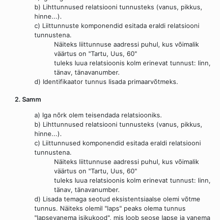
b) Lihttunnused relatsiooni tunnusteks (vanus, pikkus,
hinne...).
c) Liittunnuste komponendid esitada eraldi relatsiooni
tunnustena.
Näiteks liittunnuse aadressi puhul, kus võimalik
väärtus on "Tartu, Uus, 60"
tuleks luua relatsioonis kolm erinevat tunnust: linn,
tänav, tänavanumber.
d) Identifikaator tunnus lisada primaarvõtmeks.
2. Samm
a) Iga nõrk olem teisendada relatsiooniks.
b) Lihttunnused relatsiooni tunnusteks (vanus, pikkus,
hinne...).
c) Liittunnused komponendid esitada eraldi relatsiooni
tunnustena.
Näiteks liittunnuse aadressi puhul, kus võimalik
väärtus on "Tartu, Uus, 60"
tuleks luua relatsioonis kolm erinevat tunnust: linn,
tänav, tänavanumber.
d) Lisada temaga seotud eksistentsiaalse olemi võtme
tunnus. Näiteks olemil "laps" peaks olema tunnus
"lapsevanema isikukood", mis loob seose lapse ja vanema