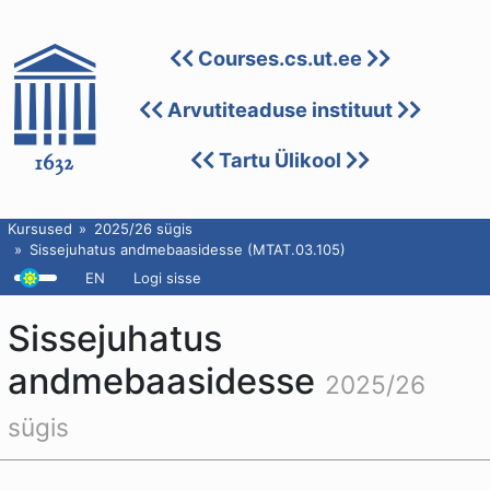
Courses.cs.ut.ee
Arvutiteaduse instituut
Tartu Ülikool
Kursused
2025/26 sügis
Sissejuhatus andmebaasidesse (MTAT.03.105)
EN
Logi sisse
Sissejuhatus
andmebaasidesse
2025/26
sügis