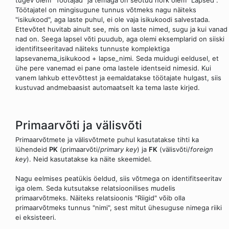
tugev olem "Töötajad" ja temaga on seotud nõrk olem "Lapsed".
Töötajatel on mingisugune tunnus võtmeks nagu näiteks
"isikukood", aga laste puhul, ei ole vaja isikukoodi salvestada.
Ettevõtet huvitab ainult see, mis on laste nimed, sugu ja kui vanad
nad on. Seega lapsel võti puudub, aga olemi eksemplarid on siiski
identifitseeritavad näiteks tunnuste komplektiga
lapsevanema_isikukood + lapse_nimi. Seda muidugi eeldusel, et
ühe pere vanemad ei pane oma lastele identseid nimesid. Kui
vanem lahkub ettevõttest ja eemaldatakse töötajate hulgast, siis
kustuvad andmebaasist automaatselt ka tema laste kirjed.
Primaarvõti ja välisvõti
Primaarvõtmete ja välisvõtmete puhul kasutatakse tihti ka
lühendeid
PK
(primaarvõti/
primary key
) ja
FK
(välisvõti/
foreign
key
). Neid kasutatakse ka näite skeemidel.
Nagu eelmises peatükis öeldud, siis võtmega on identifitseeritav
iga olem. Seda kutsutakse relatsioonilises mudelis
primaarvõtmeks. Näiteks relatsioonis "Riigid" võib olla
primaarvõtmeks tunnus "nimi", sest mitut ühesuguse nimega riiki
ei eksisteeri.