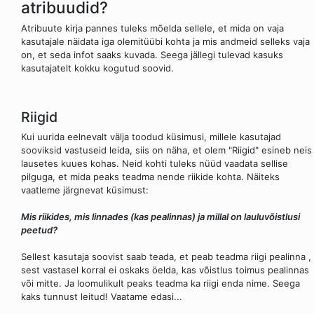
atribuudid?
Atribuute kirja pannes tuleks mõelda sellele, et mida on vaja
kasutajale näidata iga olemitüübi kohta ja mis andmeid selleks vaja
on, et seda infot saaks kuvada. Seega jällegi tulevad kasuks
kasutajatelt kokku kogutud soovid.
Riigid
Kui uurida eelnevalt välja toodud küsimusi, millele kasutajad
sooviksid vastuseid leida, siis on näha, et olem "Riigid" esineb neis
lausetes kuues kohas. Neid kohti tuleks nüüd vaadata sellise
pilguga, et mida peaks teadma nende riikide kohta. Näiteks
vaatleme järgnevat küsimust:
Mis riikides, mis linnades (kas pealinnas) ja millal on lauluvõistlusi
peetud?
Sellest kasutaja soovist saab teada, et peab teadma riigi pealinna ,
sest vastasel korral ei oskaks öelda, kas võistlus toimus pealinnas
või mitte. Ja loomulikult peaks teadma ka riigi enda nime. Seega
kaks tunnust leitud! Vaatame edasi...