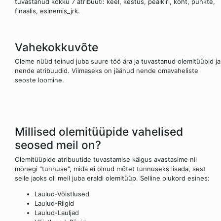
tuvastanud kokku 7 atribuuti: keel, kestus, pealkiri, koht, punkte,
finaalis, esinemis_jrk.
Vahekokkuvõte
Oleme nüüd teinud juba suure töö ära ja tuvastanud olemitüübid ja
nende atribuudid. Viimaseks on jäänud nende omavaheliste
seoste loomine.
Millised olemitüüpide vahelised
seosed meil on?
Olemitüüpide atribuutide tuvastamise käigus avastasime nii
mõnegi "tunnuse", mida ei olnud mõtet tunnuseks lisada, sest
selle jaoks oli meil juba eraldi olemitüüp. Selline olukord esines:
Laulud-Võistlused
Laulud-Riigid
Laulud-Lauljad