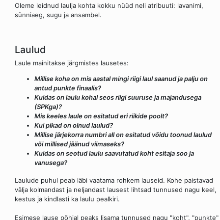
Oleme leidnud laulja kohta kokku nüüd neli atribuuti: lavanimi,
sünniaeg, sugu ja ansambel.
Laulud
Laule mainitakse järgmistes lausetes:
Millise koha on mis aastal mingi riigi laul saanud ja palju on
antud punkte finaalis?
Kuidas on laulu kohal seos riigi suuruse ja majandusega
(SPKga)?
Mis keeles laule on esitatud eri riikide poolt?
Kui pikad on olnud laulud?
Millise järjekorra numbri all on esitatud võidu toonud laulud
või millised jäänud viimaseks?
Kuidas on seotud laulu saavutatud koht esitaja soo ja
vanusega?
Laulude puhul peab läbi vaatama rohkem lauseid. Kohe paistavad
välja kolmandast ja neljandast lausest lihtsad tunnused nagu keel,
kestus ja kindlasti ka laulu pealkiri.
Esimese lause põhjal peaks lisama tunnused nagu "koht", "punkte"