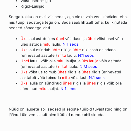
Võistlused-Riigid
Riigid-Lauljad
Seega kokku on meil viis seost, aga oleks vaja veel kindlaks teha,
mis tüüpi seostega tegu on. Seda saab lihtsalt teha, kui kirjutada
seosed sõnadega lahti.
Üks
laul astub üles
ühel
võistlusel ja
ühel
võistlusel võib
üles astuda
mitu
laulu.
N:1 seos
Üks
laul esindab
ühte
riiki ja
ühte
riiki saab esindada
(erinevatel aastatel)
mitu
laulu.
N:1 seos
Ühel
laulul võib olla
mitu
lauljat ja
üks laulja
võib esitada
(erinevatel aastatel)
mitut
laulu.
N:M seos
Üks
võistlus toimub
ühes
riigis ja
ühes
riigis (erinevatel
aastatel) võib toimuda
mitu
võistlust.
N:1 seos
Üks
laulja on sündinud
ühes
riigis ja
ühes
riigis võib olla
sündinud
mitu
lauljat.
N:1 seos
Nüüd on lausete abil seosed ja seoste tüübid tuvastatud ning on
jäänud üle veel ainult olemitüübid nende abil siduda.