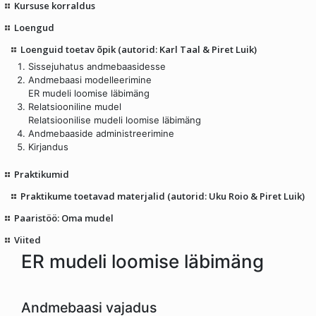
Kursuse korraldus
Loengud
Loenguid toetav õpik (autorid: Karl Taal & Piret Luik)
Sissejuhatus andmebaasidesse
Andmebaasi modelleerimine
ER mudeli loomise läbimäng
Relatsiooniline mudel
Relatsioonilise mudeli loomise läbimäng
Andmebaaside administreerimine
Kirjandus
Praktikumid
Praktikume toetavad materjalid (autorid: Uku Roio & Piret Luik)
Paaristöö: Oma mudel
Viited
ER mudeli loomise läbimäng
Andmebaasi vajadus