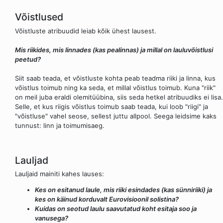
Võistlused
Võistluste atribuudid leiab kõik ühest lausest.
Mis riikides, mis linnades (kas pealinnas) ja millal on lauluvõistlusi
peetud?
Siit saab teada, et võistluste kohta peab teadma riiki ja linna, kus
võistlus toimub ning ka seda, et millal võistlus toimub. Kuna "riik"
on meil juba eraldi olemitüübina, siis seda hetkel atribuudiks ei lisa.
Selle, et kus riigis võistlus toimub saab teada, kui loob "riigi" ja
"võistluse" vahel seose, sellest juttu allpool. Seega leidsime kaks
tunnust: linn ja toimumisaeg.
Lauljad
Lauljaid mainiti kahes lauses:
Kes on esitanud laule, mis riiki esindades (kas sünniriiki) ja
kes on käinud korduvalt Eurovisioonil solistina?
Kuidas on seotud laulu saavutatud koht esitaja soo ja
vanusega?