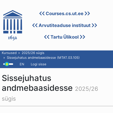
Courses.cs.ut.ee
Arvutiteaduse instituut
Tartu Ülikool
Kursused
2025/26 sügis
Sissejuhatus andmebaasidesse (MTAT.03.105)
EN
Logi sisse
Sissejuhatus
andmebaasidesse
2025/26
sügis