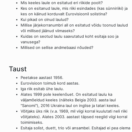
Mis keeles laule on esitatud eri riikide poolt?
Kes on esitanud laule, mis riiki esindades (kas sünniriiki) ja
kes on käinud korduvalt Eurovisioonil solistina?
Kui pikad on olnud laulud?
Millise järjekorranumbri all on esitatud võidu toonud laulud
või millised jäänud viimaseks?
Kuidas on seotud laulu saavutatud koht esitaja soo ja
vanusega?
Millised on sellise andmebaasi nõuded?
Taust
Peetakse aastast 1956.
Eurovisioon toimub kord aastas.
Iga riik esitab ühe laulu.
Alates 1999 pole keelenõuet. On esitatud laulu ka
väljamõeldud keeles (näiteks Belgia 2003. aasta laul
"Sanomi"), 2016 Ukraina laul on inglise ja tatari keeles.
Võitjaks üks riik (v.a. 1969, mil viigi korral kuulutati neli riiki
võitjateks). Alates 2003. aastast täpsed reeglid viigi korral
toimimiseks.
Esitaja solist, duett, trio või ansambel. Esitajad ei pea olema