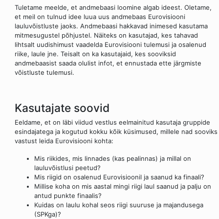
Tuletame meelde, et andmebaasi loomine algab ideest. Oletame,
et meil on tulnud idee luua uus andmebaas Eurovisiooni
lauluvõistluste jaoks. Andmebaasi hakkavad inimesed kasutama
mitmesugustel põhjustel. Näiteks on kasutajad, kes tahavad
lihtsalt uudishimust vaadelda Eurovisiooni tulemusi ja osalenud
riike, laule jne. Teisalt on ka kasutajaid, kes sooviksid
andmebaasist saada olulist infot, et ennustada ette järgmiste
võistluste tulemusi.
Kasutajate soovid
Eeldame, et on läbi viidud vestlus eelmainitud kasutaja gruppide
esindajatega ja kogutud kokku kõik küsimused, millele nad sooviks
vastust leida Eurovisiooni kohta:
Mis riikides, mis linnades (kas pealinnas) ja millal on
lauluvõistlusi peetud?
Mis riigid on osalenud Eurovisioonil ja saanud ka finaali?
Millise koha on mis aastal mingi riigi laul saanud ja palju on
antud punkte finaalis?
Kuidas on laulu kohal seos riigi suuruse ja majandusega
(SPKga)?