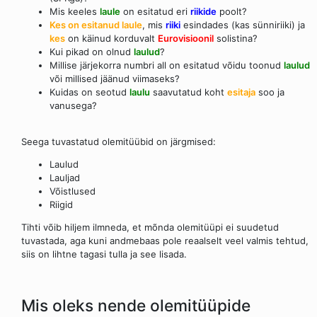
Mis keeles
laule
on esitatud eri
riikide
poolt?
Kes on esitanud laule
, mis
riiki
esindades (kas sünniriiki) ja
kes
on käinud korduvalt
Eurovisioonil
solistina?
Kui pikad on olnud
laulud
?
Millise järjekorra numbri all on esitatud võidu toonud
laulud
või millised jäänud viimaseks?
Kuidas on seotud
laulu
saavutatud koht
esitaja
soo ja
vanusega?
Seega tuvastatud olemitüübid on järgmised:
Laulud
Lauljad
Võistlused
Riigid
Tihti võib hiljem ilmneda, et mõnda olemitüüpi ei suudetud
tuvastada, aga kuni andmebaas pole reaalselt veel valmis tehtud,
siis on lihtne tagasi tulla ja see lisada.
Mis oleks nende olemitüüpide