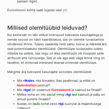
samast riigist.
Eurovisiooni kohta saab lugeda veel
siit
.
Millised olemitüübid leiduvad?
Kui eelnevalt on läbi viidud intervjuud tulevaste kasutajatega ja
nende soovid on hästi kaardistatud, siis on olemite tuvastamine
võrdlemisi lihtne. Tuleks vaadelda neid samu soove ja märkida ära
seal potentsiaalsed olemitüübid. Olemitüüpe tuvastades tuleks
mõelda ka sellele, kas tegu on ikka olemitüübi või hoopiski selle
atribuudi ehk tunnusega. See ei ole aga alati väga lihtne ning on
tavaline, et erinevad inimesed leiavad erinevad olemitüüpe.
Märgime ära tulevaste kasutajate soovides olemitüübid:
Mis
riikides
, mis linnades (kas pealinnas) ja millal on
lauluvõistlusi
peetud?
Mis
riigid
on osalenud
Eurovisioonil
ja saanud ka finaali?
Millise koha on mis aastal mingi
riigi
laul
saanud ja palju on
antud punkte finaalis?
Kuidas on
laulu
kohal seos
riigi
suuruse ja majandusega
(SPKga)?