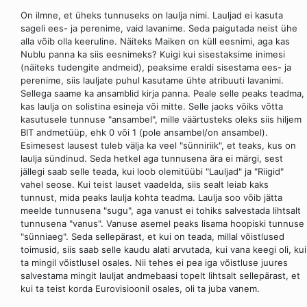
On ilmne, et üheks tunnuseks on laulja nimi. Lauljad ei kasuta
sageli ees- ja perenime, vaid lavanime. Seda paigutada neist ühe
alla võib olla keeruline. Näiteks Maiken on küll eesnimi, aga kas
Nublu panna ka siis eesnimeks? Kuigi kui sisestaksime inimesi
(näiteks tudengite andmeid), peaksime eraldi sisestama ees- ja
perenime, siis lauljate puhul kasutame ühte atribuuti lavanimi.
Sellega saame ka ansamblid kirja panna. Peale selle peaks teadma,
kas laulja on solistina esineja või mitte. Selle jaoks võiks võtta
kasutusele tunnuse "ansambel", mille väärtusteks oleks siis hiljem
BIT andmetüüp, ehk 0 või 1 (pole ansambel/on ansambel).
Esimesest lausest tuleb välja ka veel "sünniriik", et teaks, kus on
laulja sündinud. Seda hetkel aga tunnusena ära ei märgi, sest
jällegi saab selle teada, kui loob olemitüübi "Lauljad" ja "Riigid"
vahel seose. Kui teist lauset vaadelda, siis sealt leiab kaks
tunnust, mida peaks laulja kohta teadma. Laulja soo võib jätta
meelde tunnusena "sugu", aga vanust ei tohiks salvestada lihtsalt
tunnusena "vanus". Vanuse asemel peaks lisama hoopiski tunnuse
"sünniaeg". Seda sellepärast, et kui on teada, millal võistlused
toimusid, siis saab selle kaudu alati arvutada, kui vana keegi oli, kui
ta mingil võistlusel osales. Nii tehes ei pea iga võistluse juures
salvestama mingit lauljat andmebaasi topelt lihtsalt sellepärast, et
kui ta teist korda Eurovisioonil osales, oli ta juba vanem.