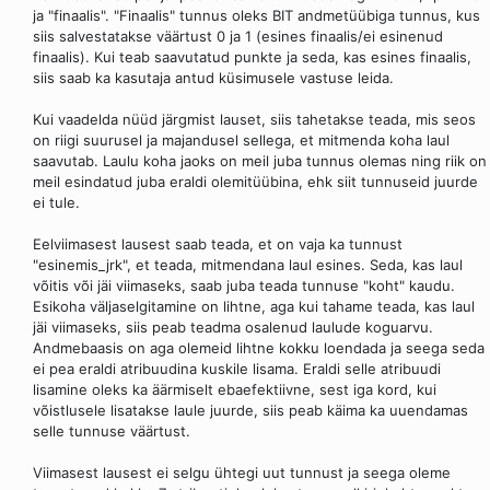
ja "finaalis". "Finaalis" tunnus oleks BIT andmetüübiga tunnus, kus
siis salvestatakse väärtust 0 ja 1 (esines finaalis/ei esinenud
finaalis). Kui teab saavutatud punkte ja seda, kas esines finaalis,
siis saab ka kasutaja antud küsimusele vastuse leida.
Kui vaadelda nüüd järgmist lauset, siis tahetakse teada, mis seos
on riigi suurusel ja majandusel sellega, et mitmenda koha laul
saavutab. Laulu koha jaoks on meil juba tunnus olemas ning riik on
meil esindatud juba eraldi olemitüübina, ehk siit tunnuseid juurde
ei tule.
Eelviimasest lausest saab teada, et on vaja ka tunnust
"esinemis_jrk", et teada, mitmendana laul esines. Seda, kas laul
võitis või jäi viimaseks, saab juba teada tunnuse "koht" kaudu.
Esikoha väljaselgitamine on lihtne, aga kui tahame teada, kas laul
jäi viimaseks, siis peab teadma osalenud laulude koguarvu.
Andmebaasis on aga olemeid lihtne kokku loendada ja seega seda
ei pea eraldi atribuudina kuskile lisama. Eraldi selle atribuudi
lisamine oleks ka äärmiselt ebaefektiivne, sest iga kord, kui
võistlusele lisatakse laule juurde, siis peab käima ka uuendamas
selle tunnuse väärtust.
Viimasest lausest ei selgu ühtegi uut tunnust ja seega oleme