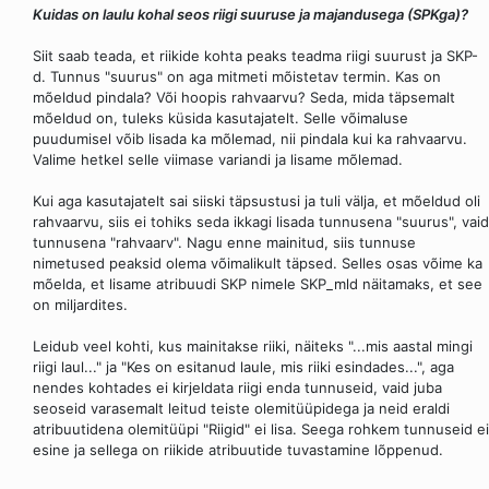
Kuidas on laulu kohal seos riigi suuruse ja majandusega (SPKga)?
Siit saab teada, et riikide kohta peaks teadma riigi suurust ja SKP-
d. Tunnus "suurus" on aga mitmeti mõistetav termin. Kas on
mõeldud pindala? Või hoopis rahvaarvu? Seda, mida täpsemalt
mõeldud on, tuleks küsida kasutajatelt. Selle võimaluse
puudumisel võib lisada ka mõlemad, nii pindala kui ka rahvaarvu.
Valime hetkel selle viimase variandi ja lisame mõlemad.
Kui aga kasutajatelt sai siiski täpsustusi ja tuli välja, et mõeldud oli
rahvaarvu, siis ei tohiks seda ikkagi lisada tunnusena "suurus", vaid
tunnusena "rahvaarv". Nagu enne mainitud, siis tunnuse
nimetused peaksid olema võimalikult täpsed. Selles osas võime ka
mõelda, et lisame atribuudi SKP nimele SKP_mld näitamaks, et see
on miljardites.
Leidub veel kohti, kus mainitakse riiki, näiteks "...mis aastal mingi
riigi laul..." ja "Kes on esitanud laule, mis riiki esindades...", aga
nendes kohtades ei kirjeldata riigi enda tunnuseid, vaid juba
seoseid varasemalt leitud teiste olemitüüpidega ja neid eraldi
atribuutidena olemitüüpi "Riigid" ei lisa. Seega rohkem tunnuseid ei
esine ja sellega on riikide atribuutide tuvastamine lõppenud.