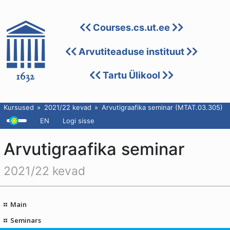
Courses.cs.ut.ee
Arvutiteaduse instituut
Tartu Ülikool
Kursused
2021/22 kevad
Arvutigraafika seminar (MTAT.03.305)
EN
Logi sisse
Arvutigraafika seminar
2021/22 kevad
Main
Seminars