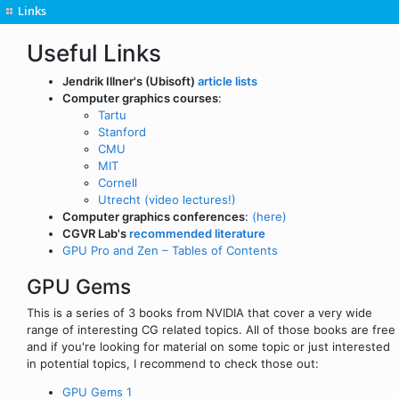
Links
Useful Links
Jendrik Illner's (Ubisoft)
article lists
Computer graphics courses
:
Tartu
Stanford
CMU
MIT
Cornell
Utrecht (video lectures!)
Computer graphics conferences
:
(here)
CGVR Lab's
recommended literature
GPU Pro and Zen – Tables of Contents
GPU Gems
This is a series of 3 books from NVIDIA that cover a very wide
range of interesting CG related topics. All of those books are free
and if you're looking for material on some topic or just interested
in potential topics, I recommend to check those out:
GPU Gems 1