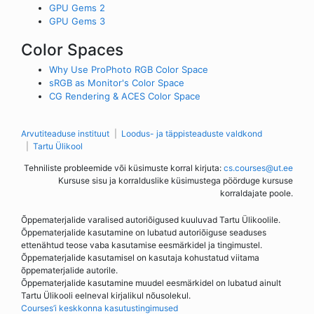
GPU Gems 2
GPU Gems 3
Color Spaces
Why Use ProPhoto RGB Color Space
sRGB as Monitor's Color Space
CG Rendering & ACES Color Space
Arvutiteaduse instituut
Loodus- ja täppisteaduste valdkond
Tartu Ülikool
Tehniliste probleemide või küsimuste korral kirjuta:
cs.courses@ut.ee
Kursuse sisu ja korralduslike küsimustega pöörduge kursuse
korraldajate poole.
Õppematerjalide varalised autoriõigused kuuluvad Tartu Ülikoolile.
Õppematerjalide kasutamine on lubatud autoriõiguse seaduses
ettenähtud teose vaba kasutamise eesmärkidel ja tingimustel.
Õppematerjalide kasutamisel on kasutaja kohustatud viitama
õppematerjalide autorile.
Õppematerjalide kasutamine muudel eesmärkidel on lubatud ainult
Tartu Ülikooli eelneval kirjalikul nõusolekul.
Courses’i keskkonna kasutustingimused