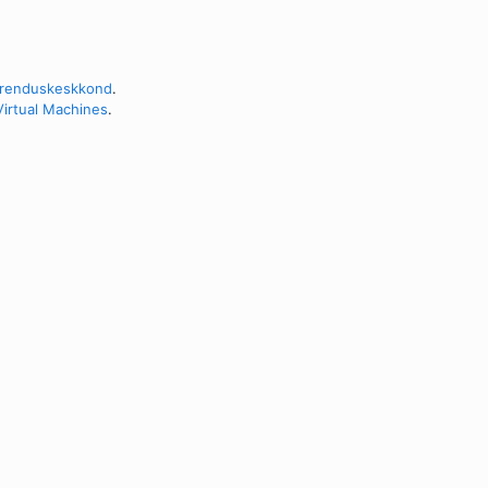
arenduskeskkond
.
Virtual Machines
.