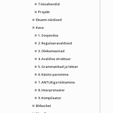
Töövahendid
Projekt
Eksami näidised
Kava
1. Soojendus
2. Regulaaravaldised
3. Olekumasinad
4. Avaldise struktuur
5. Grammatikad ja lekser
6. Käsitsi parsimine
7. ANTLRiga töötamine
8. Interpretaator
9. Kompilaator
Bitbucket