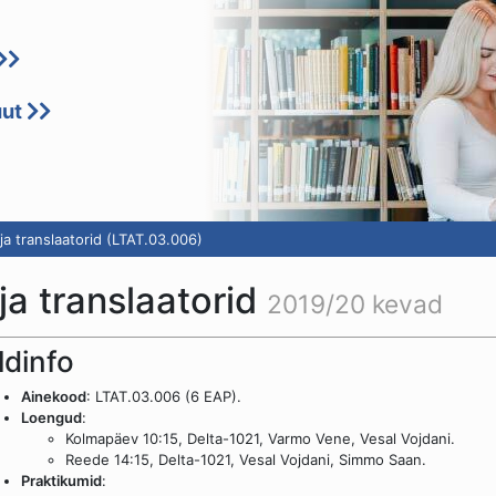
uut
a translaatorid (LTAT.03.006)
ja translaatorid
2019/20 kevad
ldinfo
Ainekood
: LTAT.03.006 (6 EAP).
Loengud
:
Kolmapäev 10:15, Delta-1021, Varmo Vene, Vesal Vojdani.
Reede 14:15, Delta-1021, Vesal Vojdani, Simmo Saan.
Praktikumid
: