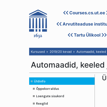
Courses.cs.ut.ee
Arvutiteaduse instit
Tartu Ülikool
Kursused
2019/20 kevad
Automaadid, keeled j
Automaadid, keeled 
Ü
Üldinfo
Õppekorraldus
Loengute sisukord
Reeglid