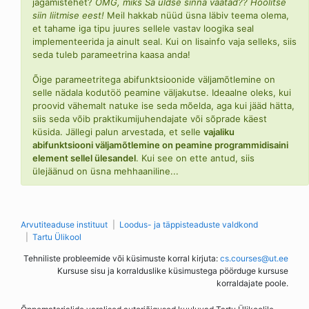
jagamistehet?
OMG, miks Sa üldse sinna vaatad?? Hoolitse
siin liitmise eest!
Meil hakkab nüüd üsna läbiv teema olema,
et tahame iga tipu juures sellele vastav loogika seal
implementeerida ja ainult seal. Kui on lisainfo vaja selleks, siis
seda tuleb parameetrina kaasa anda!
Õige parameetritega abifunktsioonide väljamõtlemine on
selle nädala kodutöö peamine väljakutse. Ideaalne oleks, kui
proovid vähemalt natuke ise seda mõelda, aga kui jääd hätta,
siis seda võib praktikumijuhendajate või sõprade käest
küsida. Jällegi palun arvestada, et selle
vajaliku
abifunktsiooni väljamõtlemine on peamine programmidisaini
element sellel ülesandel
. Kui see on ette antud, siis
ülejäänud on üsna mehhaaniline...
Arvutiteaduse instituut
Loodus- ja täppisteaduste valdkond
Tartu Ülikool
Tehniliste probleemide või küsimuste korral kirjuta:
cs.courses@ut.ee
Kursuse sisu ja korralduslike küsimustega pöörduge kursuse
korraldajate poole.