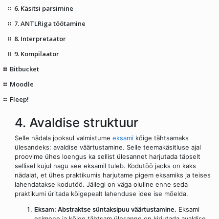
6. Käsitsi parsimine
7. ANTLRiga töötamine
8. Interpretaator
9. Kompilaator
Bitbucket
Moodle
Fleep!
4. Avaldise struktuur
Selle nädala jooksul valmistume
eksami
kõige tähtsamaks
ülesandeks: avaldise väärtustamine. Selle teemakäsitluse ajal
proovime ühes loengus ka sellist ülesannet harjutada täpselt
sellisel kujul nagu see eksamil tuleb. Kodutöö jaoks on kaks
nädalat, et ühes praktikumis harjutame pigem eksamiks ja teises
lahendatakse kodutöö. Jällegi on väga oluline enne seda
praktikumi üritada kõigepealt lahenduse idee ise mõelda.
Eksam: Abstraktse süntaksipuu väärtustamine.
Eksami
esimene ja kõige tähtsam ülesanne on kirjutada avaldise