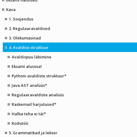
Kava
1. Soojendus
2. Regulaaravaldised
3. Olekumasinad
4. Avaldise struktuur
Avaldispuu läbimine
Eksami alusosa!
Pythoni avaldiste struktuur*
Java AST analüüs*
Regulaaravaldiste analüüs
Raskemad harjutused*
Halba teha ei täi*
Kodutöö
5. Grammatikad ja lekser