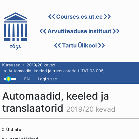
Courses.cs.ut.ee
Arvutiteaduse instituut
Tartu Ülikool
Kursused
2019/20 kevad
Automaadid, keeled ja translaatorid (LTAT.03.006)
EN
Logi sisse
Automaadid, keeled ja
translaatorid
2019/20 kevad
Üldinfo
Eksami näidised