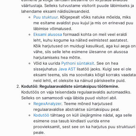
väärtustaja. Selleks tutvustame visitorit puude läbimiseks ja
lahendame eksami näidisülesandeid.
Puu stuktuur
. Kõigepealt võiks natuke mõelda, miks
me esitame avaldist puu kujul ja mis on erinevad puu
läbimise võimalused.
Eksami alusosa
formaadi kohta on meil veel eraldi
leht, kuhu kogume ka näited eelmistest aastatest.
Kõik harjutused on muidugi kasulikud, aga kui aega on
vähe, siis selle lehe esimene ülesanne on alusosa
harjutamiseks hea mõtte.
Võid ka uurida
Pythoni süntaksit
. See on hea
sissejuhatus
Java AST
lisatöö jaoks. Kuigi see ei ole
eksami teema, siis ma soovitaks kõigil korraks vaadata
neid lehti, et oleksite ka näinud päriskeelte puid.
Kodutöö: Regulaaravaldiste süntaksipuu töötlemine.
Kodutöös on vaja teisendada regulaaravaldis automaadiks.
Selleks on samamoodi vaja läbida puud visitori abil.
RegexAnalyzer
. Teeme mõned harjutused
regulaaravaldise abstraktse süntaksipuu peal.
Kodutöö
tähtaeg on küll ülejärgmine nädal, aga selle
esimene osa tasub kindlasti uurida enne
proovieksamit, sest see on ka harjutus puu struktuuri
peale.