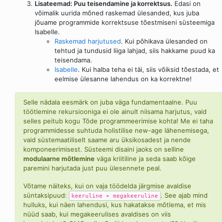
Lisateemad: Puu teisendamine ja korrektsus.
Edasi on
võimalik uurida mõned raskemad ülesanded, kus juba
jõuame programmide korrektsuse tõestmiseni süsteemiga
Isabelle.
Raskemad harjutused
. Kui põhikava ülesanded on
tehtud ja tundusid liiga lahjad, siis hakkame puud ka
teisendama.
Isabelle
. Kui halba teha ei täi, siis võiksid tõestada, et
eelmise ülesanne lahendus on ka korrektne!
Selle nädala eesmärk on juba väga fundamentaalne. Puu
töötlemine rekursiooniga ei ole ainult niisama harjutus, vaid
selles peitub kogu Tõde programmeerimise kohta! Me ei taha
programmidesse suhtuda holistilise new-age lähenemisega,
vaid süstemaatiliselt saame aru üksikosadest ja nende
komponeerimisest. Süsteemi disaini jaoks on selline
modulaarne mõtlemine
väga kriitiline ja seda saab kõige
paremini harjutada just puu ülesennete peal.
Võtame näiteks, kui on vaja töödelda järgmise avaldise
süntaksipuud:
. See ajab mind
keeruline + megakeeruline
hulluks, kui näen lahendusi, kus hakatakse mõtlema, et mis
nüüd saab, kui megakeerulises avaldises on viis