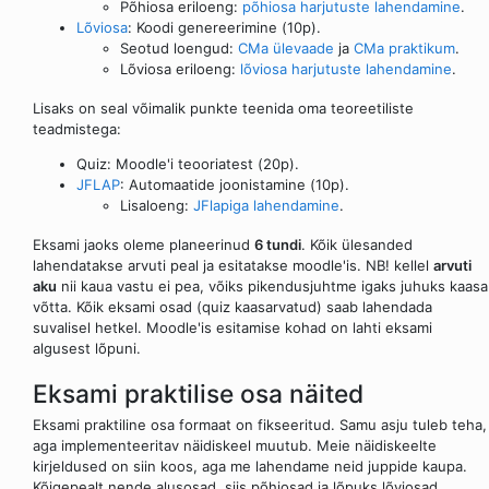
Põhiosa eriloeng:
põhiosa harjutuste lahendamine
.
Lõviosa
: Koodi genereerimine (10p).
Seotud loengud:
CMa ülevaade
ja
CMa praktikum
.
Lõviosa eriloeng:
lõviosa harjutuste lahendamine
.
Lisaks on seal võimalik punkte teenida oma teoreetiliste
teadmistega:
Quiz: Moodle'i teooriatest (20p).
JFLAP
: Automaatide joonistamine (10p).
Lisaloeng:
JFlapiga lahendamine
.
Eksami jaoks oleme planeerinud
6 tundi
. Kõik ülesanded
lahendatakse arvuti peal ja esitatakse moodle'is. NB! kellel
arvuti
aku
nii kaua vastu ei pea, võiks pikendusjuhtme igaks juhuks kaasa
võtta. Kõik eksami osad (quiz kaasarvatud) saab lahendada
suvalisel hetkel. Moodle'is esitamise kohad on lahti eksami
algusest lõpuni.
Eksami praktilise osa näited
Eksami praktiline osa formaat on fikseeritud. Samu asju tuleb teha,
aga implementeeritav näidiskeel muutub. Meie näidiskeelte
kirjeldused on siin koos, aga me lahendame neid juppide kaupa.
Kõigepealt nende alusosad, siis põhiosad ja lõpuks lõviosad.