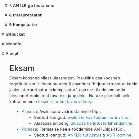
7. ANTLRiga töötamine
8. Interpretaator
9. Kompilaator
Bitbucket
Moodle
Fleep!
Eksam
Eksam koosneb viiest ülesandest. Praktiline osa koosneb
tegelikult ainult ühest suurest ülesandest "Kirjuta etteantud keele
jaoks interpretaator ja kompilaator", aga me tükeldame seda
ülesannet eraldi testitavateks juppideks. Natuke pikemalt selle
kohta on meie
eksamit tutvustavas videos
.
Alusosa
: Avaldispuu väärtustamine (15p).
Seotud loengud:
avaldiste väärtustamine
&
visitor
.
Alusaosa eriloeng:
alusosa harjutuste lahendamine
.
Põhiosa
: Formaalse keele töötlemine ANTLRiga (15p).
Seotud loengud:
ANTLRi tutvustus
&
ASTi loomine
.