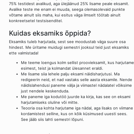
75% testidest avalikud, aga ülejäänud 25% lisame peale eksamit.
Avalike teste me enam ei muuda, seega olemasolevaid punkte
võtame ainult siis maha, kui esitus väga ilmselt töötab ainult
konkreetsetel testsisenditel.
Kuidas eksamiks õppida?
Eksamiks tuleb harjutada, sest see moodustab väga suure osa
hindest. Me üritame muidugi semestri jooksul teid just eksamiks
ette valmistada!
Me teeme loengus kolm sellist proovieksamit, kus harjutame
esimest, teist ja kolmandat ülesannet eraldi.
Me lisame siia lehele palju eksami näidisharjutusi. Ma
redigeerin neid, et nad vastaks selle aasta eksamile. Nende
näidislahendusi paneme välja ja viimastel nädalatel võiksime
just nendele keskenduda.
Me paneme iga kodutöö juurde ka kirja, kas see on eksami
harjutamiseks oluline või mitte.
Teooria osa kohta harjutame iga nädal, aga lisaks on viimane
kordamistest selline, kus on kõik küsimused uuesti sees.
See jääb siis lahti semestri lõpuni.