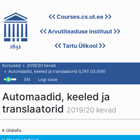
Courses.cs.ut.ee
Arvutiteaduse instituut
Tartu Ülikool
Kursused
2019/20 kevad
Automaadid, keeled ja translaatorid (LTAT.03.006)
EN
Logi sisse
Automaadid, keeled ja
translaatorid
2019/20 kevad
Üldinfo
Eksami näidised