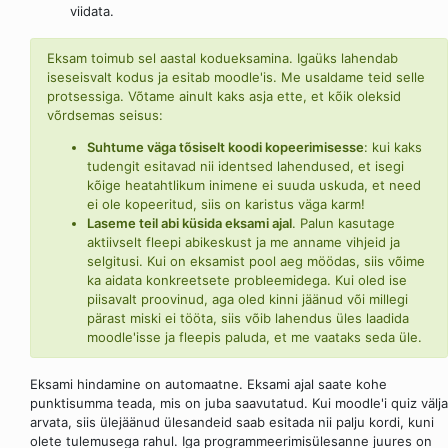
viidata.
Eksam toimub sel aastal kodueksamina. Igaüks lahendab
iseseisvalt kodus ja esitab moodle'is. Me usaldame teid selle
protsessiga. Võtame ainult kaks asja ette, et kõik oleksid
võrdsemas seisus:
Suhtume väga tõsiselt koodi kopeerimisesse
: kui kaks
tudengit esitavad nii identsed lahendused, et isegi
kõige heatahtlikum inimene ei suuda uskuda, et need
ei ole kopeeritud, siis on karistus väga karm!
Laseme teil abi küsida eksami ajal
. Palun kasutage
aktiivselt fleepi abikeskust ja me anname vihjeid ja
selgitusi. Kui on eksamist pool aeg möödas, siis võime
ka aidata konkreetsete probleemidega. Kui oled ise
piisavalt proovinud, aga oled kinni jäänud või millegi
pärast miski ei tööta, siis võib lahendus üles laadida
moodle'isse ja fleepis paluda, et me vaataks seda üle.
Eksami hindamine on automaatne. Eksami ajal saate kohe
punktisumma teada, mis on juba saavutatud. Kui moodle'i quiz välja
arvata, siis ülejäänud ülesandeid saab esitada nii palju kordi, kuni
olete tulemusega rahul. Iga programmeerimisülesanne juures on