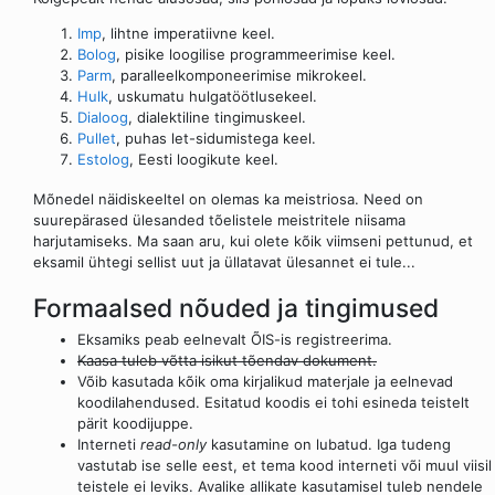
Imp
, lihtne imperatiivne keel.
Bolog
, pisike loogilise programmeerimise keel.
Parm
, paralleelkomponeerimise mikrokeel.
Hulk
, uskumatu hulgatöötlusekeel.
Dialoog
, dialektiline tingimuskeel.
Pullet
, puhas let-sidumistega keel.
Estolog
, Eesti loogikute keel.
Mõnedel näidiskeeltel on olemas ka meistriosa. Need on
suurepärased ülesanded tõelistele meistritele niisama
harjutamiseks. Ma saan aru, kui olete kõik viimseni pettunud, et
eksamil ühtegi sellist uut ja üllatavat ülesannet ei tule...
Formaalsed nõuded ja tingimused
Eksamiks peab eelnevalt ÕIS-is registreerima.
Kaasa tuleb võtta isikut tõendav dokument.
Võib kasutada kõik oma kirjalikud materjale ja eelnevad
koodilahendused. Esitatud koodis ei tohi esineda teistelt
pärit koodijuppe.
Interneti
read-only
kasutamine on lubatud. Iga tudeng
vastutab ise selle eest, et tema kood interneti või muul viisil
teistele ei leviks. Avalike allikate kasutamisel tuleb nendele