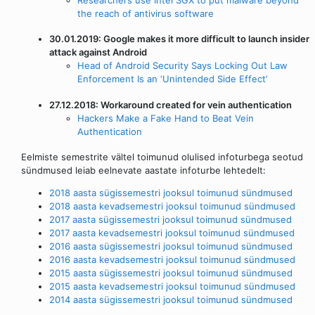
Researchers use Intel SGX to put malware beyond
the reach of antivirus software
30.01.2019: Google makes it more difficult to launch insider
attack against Android
Head of Android Security Says Locking Out Law
Enforcement Is an ‘Unintended Side Effect’
27.12.2018: Workaround created for vein authentication
Hackers Make a Fake Hand to Beat Vein
Authentication
Eelmiste semestrite vältel toimunud olulised infoturbega seotud
sündmused leiab eelnevate aastate infoturbe lehtedelt:
2018 aasta sügissemestri jooksul toimunud sündmused
2018 aasta kevadsemestri jooksul toimunud sündmused
2017 aasta sügissemestri jooksul toimunud sündmused
2017 aasta kevadsemestri jooksul toimunud sündmused
2016 aasta sügissemestri jooksul toimunud sündmused
2016 aasta kevadsemestri jooksul toimunud sündmused
2015 aasta sügissemestri jooksul toimunud sündmused
2015 aasta kevadsemestri jooksul toimunud sündmused
2014 aasta sügissemestri jooksul toimunud sündmused