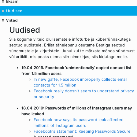
Eksam
Uudised
Viited
Uudised
Siia kogume viiteid olulisematele infoturbe ja küberrünnakutega
seotud uudistele. Erilist tähelepanu osutame Eestiga seotud
sündmustele ja kirjutistele. Juhul kui te märkate mõnda sündmust
või artiklit, mis peaks olema siin nimekirjas, siis kirjutage meile.
19.04.2019: Facebook 'unintentionally' copied contact list
from 1.5 million users
In new gaffe, Facebook improperly collects email
contacts for 1.5 million
Facebook really doesn't seem to understand privacy
or security
18.04.2019: Passwords of millions of Instagram users may
have leaked
Facebook now says its password leak affected
‘millions’ of Instagram users
Facebook's statement: Keeping Passwords Secure
(updated statement)