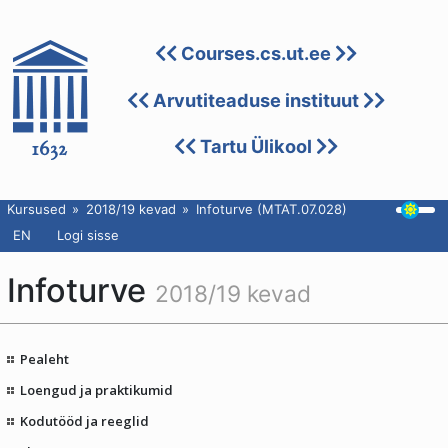
Courses.cs.ut.ee
Arvutiteaduse instituut
Tartu Ülikool
Kursused
2018/19 kevad
Infoturve (MTAT.07.028)
EN
Logi sisse
Infoturve
2018/19 kevad
Pealeht
Loengud ja praktikumid
Kodutööd ja reeglid