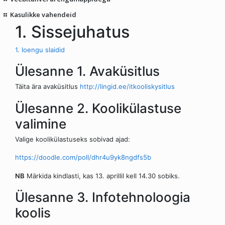
Kasulikke vahendeid
1. Sissejuhatus
1. loengu slaidid
Ülesanne 1. Avaküsitlus
Täita ära avaküsitlus
http://lingid.ee/itkooliskysitlus
Ülesanne 2. Koolikülastuse
valimine
Valige koolikülastuseks sobivad ajad:
https://doodle.com/poll/dhr4u9yk8ngdfs5b
NB
Märkida kindlasti, kas 13. aprillil kell 14.30 sobiks.
Ülesanne 3. Infotehnoloogia
koolis