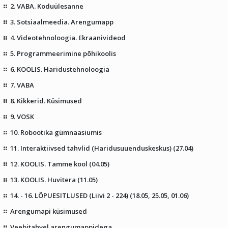
2. VABA. Koduülesanne
3. Sotsiaalmeedia. Arengumapp
4. Videotehnoloogia. Ekraanivideod
5. Programmeerimine põhikoolis
6. KOOLIS. Haridustehnoloogia
7. VABA
8. Kikkerid. Küsimused
9. VOSK
10. Robootika gümnaasiumis
11. Interaktiivsed tahvlid (Haridusuuenduskeskus) (27.04)
12. KOOLIS. Tamme kool (04.05)
13. KOOLIS. Huvitera (11.05)
14. - 16. LÕPUESITLUSED (Liivi 2 - 224) (18.05, 25.05, 01.06)
Arengumapi küsimused
Veebitahvel arengumappidega