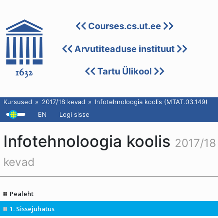
Courses.cs.ut.ee
Arvutiteaduse instituut
Tartu Ülikool
Kursused
2017/18 kevad
Infotehnoloogia koolis (MTAT.03.149)
EN
Logi sisse
Infotehnoloogia koolis
2017/18
kevad
Pealeht
1. Sissejuhatus