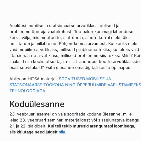
Analüüsi mobiilse ja statsionaarse arvutiklassi eeliseid ja
probleeme õpetaja vaatekohast. Too palun kummagi lahenduse
korral välja, mis meetodite, sihtrühma, ainete korral oleks üks
eelistatum ja millal teine. Põhjenda oma arvamust. Kui koolis oleks
vaid mobiilne arvutiklass, milliseid probleeme tekiks; kui oleks vaid
statsionaarne arvutiklass, milliseid probleeme siis tekiks. Miks? Kui
saaksid olla koolis otsustaja, millist lahendust koolile arvutiklasside
osas soovitaksid? Esita ülesanne oma digitaalsesse õpimappi.
Abiks on HITSA materjal:
SOOVITUSED MOBIILSE JA
STATSIONAARSE TÖÖKOHA NING ÕPPERUUMIDE VARUSTAMISEKS
TEHNOLOOGIAGA
Koduülesanne
23. veebruari asemel on vaja sooritada kodune ülesanne, mille
leiad 23. veebruari seminari materjalidest või sissejuhatava loengu
21. ja 22. slaididelt.
Kui teil tekib muresid arengumapi loomisega,
siis kirjutage need julgelt
siia
.