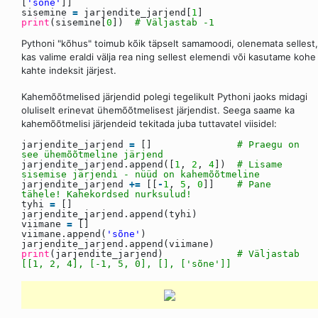
[
'sõne'
]]
sisemine
=
jarjendite_jarjend[
1
]
print
(sisemine[
0
])
# Väljastab -1
Pythoni "kõhus" toimub kõik täpselt samamoodi, olenemata sellest,
kas valime eraldi välja rea ning sellest elemendi või kasutame kohe
kahte indeksit järjest.
Kahemõõtmelised järjendid polegi tegelikult Pythoni jaoks midagi
oluliselt erinevat ühemõõtmelisest järjendist. Seega saame ka
kahemõõtmelisi järjendeid tekitada juba tuttavatel viisidel:
jarjendite_jarjend
=
[]
# Praegu on
see ühemõõtmeline järjend
jarjendite_jarjend.append([
1
,
2
,
4
])
# Lisame
sisemise järjendi - nüüd on kahemõõtmeline
jarjendite_jarjend
+
=
[[
-
1
,
5
,
0
]]
# Pane
tähele! Kahekordsed nurksulud!
tyhi
=
[]
jarjendite_jarjend.append(tyhi)
viimane
=
[]
viimane.append(
'sõne'
)
jarjendite_jarjend.append(viimane)
print
(jarjendite_jarjend)
# Väljastab
[[1, 2, 4], [-1, 5, 0], [], ['sõne']]