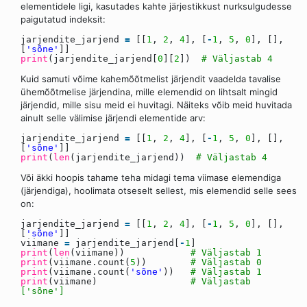
elementidele ligi, kasutades kahte järjestikkust nurksulgudesse
paigutatud indeksit:
jarjendite_jarjend
=
[[
1
,
2
,
4
], [
-
1
,
5
,
0
], [],
[
'sõne'
]]
print
(jarjendite_jarjend[
0
][
2
])
# Väljastab 4
Kuid samuti võime kahemõõtmelist järjendit vaadelda tavalise
ühemõõtmelise järjendina, mille elemendid on lihtsalt mingid
järjendid, mille sisu meid ei huvitagi. Näiteks võib meid huvitada
ainult selle välimise järjendi elementide arv:
jarjendite_jarjend
=
[[
1
,
2
,
4
], [
-
1
,
5
,
0
], [],
[
'sõne'
]]
print
(
len
(jarjendite_jarjend))
# Väljastab 4
Või äkki hoopis tahame teha midagi tema viimase elemendiga
(järjendiga), hoolimata otseselt sellest, mis elemendid selle sees
on:
jarjendite_jarjend
=
[[
1
,
2
,
4
], [
-
1
,
5
,
0
], [],
[
'sõne'
]]
viimane
=
jarjendite_jarjend[
-
1
]
print
(
len
(viimane))
# Väljastab 1
print
(viimane.count(
5
))
# Väljastab 0
print
(viimane.count(
'sõne'
))
# Väljastab 1
print
(viimane)
# Väljastab
['sõne']