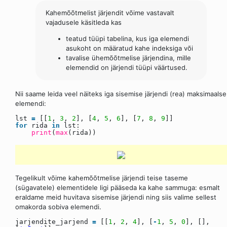
Kahemõõtmelist järjendit võime vastavalt
vajadusele käsitleda kas
teatud tüüpi tabelina, kus iga elemendi
asukoht on määratud kahe indeksiga või
tavalise ühemõõtmelise järjendina, mille
elemendid on järjendi tüüpi väärtused.
Nii saame leida veel näiteks iga sisemise järjendi (rea) maksimaalse
elemendi:
lst
=
[[
1
,
3
,
2
], [
4
,
5
,
6
], [
7
,
8
,
9
]]
for
rida
in
lst:
print
(
max
(rida))
Tegelikult võime kahemõõtmelise järjendi teise taseme
(sügavatele) elementidele ligi pääseda ka kahe sammuga: esmalt
eraldame meid huvitava sisemise järjendi ning siis valime sellest
omakorda sobiva elemendi.
jarjendite_jarjend
=
[[
1
,
2
,
4
], [
-
1
,
5
,
0
], [],