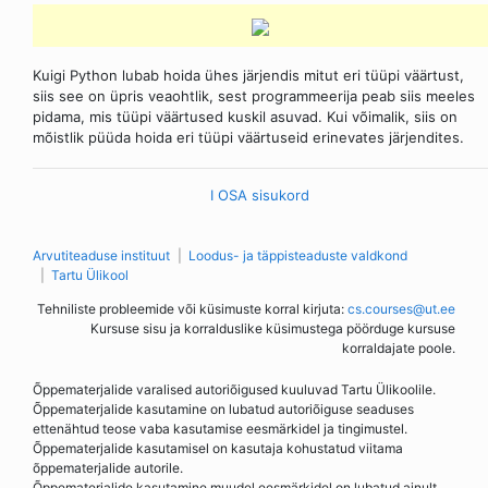
Kuigi Python lubab hoida ühes järjendis mitut eri tüüpi väärtust,
siis see on üpris veaohtlik, sest programmeerija peab siis meeles
pidama, mis tüüpi väärtused kuskil asuvad. Kui võimalik, siis on
mõistlik püüda hoida eri tüüpi väärtuseid erinevates järjendites.
I OSA sisukord
Arvutiteaduse instituut
Loodus- ja täppisteaduste valdkond
Tartu Ülikool
Tehniliste probleemide või küsimuste korral kirjuta:
cs.courses@ut.ee
Kursuse sisu ja korralduslike küsimustega pöörduge kursuse
korraldajate poole.
Õppematerjalide varalised autoriõigused kuuluvad Tartu Ülikoolile.
Õppematerjalide kasutamine on lubatud autoriõiguse seaduses
ettenähtud teose vaba kasutamise eesmärkidel ja tingimustel.
Õppematerjalide kasutamisel on kasutaja kohustatud viitama
õppematerjalide autorile.
Õppematerjalide kasutamine muudel eesmärkidel on lubatud ainult