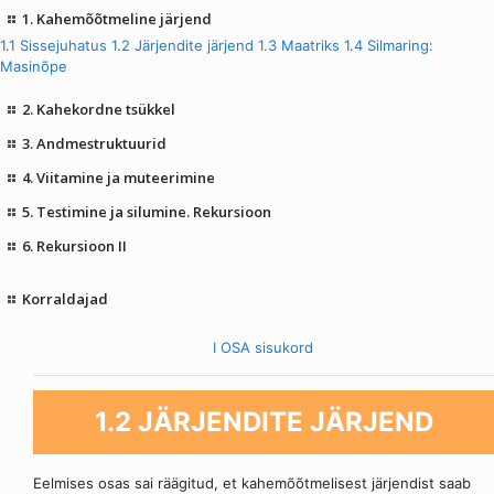
1. Kahemõõtmeline järjend
1.1 Sissejuhatus
1.2 Järjendite järjend
1.3 Maatriks
1.4 Silmaring:
Masinõpe
2. Kahekordne tsükkel
3. Andmestruktuurid
4. Viitamine ja muteerimine
5. Testimine ja silumine. Rekursioon
6. Rekursioon II
Korraldajad
I OSA sisukord
1.2 JÄRJENDITE JÄRJEND
Eelmises osas sai räägitud, et kahemõõtmelisest järjendist saab