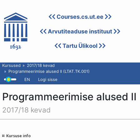
Courses.cs.ut.ee
Arvutiteaduse instituut
Tartu Ülikool
Kursused
2017/18 kevad
Programmeerimise alused II (LTAT.TK.001)
EN
Logi sisse
Programmeerimise alused II
2017/18 kevad
Kursuse info