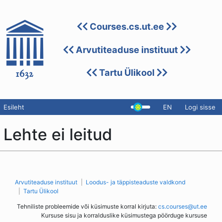
Courses.cs.ut.ee
Arvutiteaduse instituut
Tartu Ülikool
Esileht
EN
Logi sisse
Lehte ei leitud
Arvutiteaduse instituut
Loodus- ja täppisteaduste valdkond
Tartu Ülikool
Tehniliste probleemide või küsimuste korral kirjuta:
cs.courses@ut.ee
Kursuse sisu ja korralduslike küsimustega pöörduge kursuse