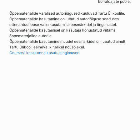
korraldajate poole.
Õppematerjalide varalised autoriõigused kuuluvad Tartu Ülikoolile.
Õppematerjalide kasutamine on lubatud autoriõiguse seaduses
ettenähtud teose vaba kasutamise eesmärkidel ja tingimustel.
Õppematerjalide kasutamisel on kasutaja kohustatud viitama
õppematerjalide autorile.
Õppematerjalide kasutamine muudel eesmärkidel on lubatud ainult
Tartu Ülikooli eelneval kirjalikul nõusolekul.
Courses’i keskkonna kasutustingimused