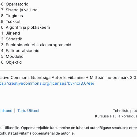
Operaatorid
Sisend ja väljund
Tingimus
Tsükkel
Algoritm ja plokkskeem
Järjend
Sõnastik
Funktsioonid ehk alamprogrammid
Failioperatsioonid
Moodulid
Objektid
ative Commons litsentsiga Autorile viitamine + Mitteäriline eesmärk 3.0
ps://creativecommons.org/licenses/by-nc/3.0/ee/
aldkond
Tartu Ülikool
Tehniliste pro
Kursuse sisu ja korraldu
tu Ülikoolile. Õppematerjalide kasutamine on lubatud autoriõiguse seaduses ett
kohustatud viitama õppematerjalide autorile.