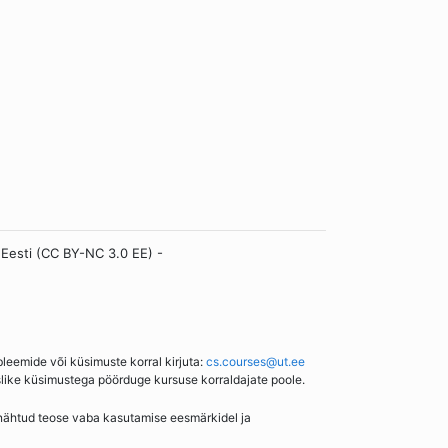
 Eesti (CC BY-NC 3.0 EE) -
bleemide või küsimuste korral kirjuta:
cs.courses@ut.ee
slike küsimustega pöörduge kursuse korraldajate poole.
enähtud teose vaba kasutamise eesmärkidel ja