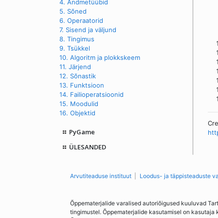
4. Andmetüübid
5. Sõned
6. Operaatorid
7. Sisend ja väljund
8. Tingimus
9. Tsükkel
10. Algoritm ja plokkskeem
11. Järjend
12. Sõnastik
13. Funktsioon
14. Failioperatsioonid
15. Moodulid
16. Objektid
Cre
PyGame
htt
ÜLESANDED
Arvutiteaduse instituut
Loodus- ja täppisteaduste v
Õppematerjalide varalised autoriõigused kuuluvad Tar
tingimustel. Õppematerjalide kasutamisel on kasutaja 