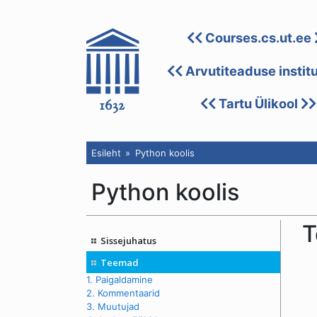
Courses.cs.ut.ee
Arvutiteaduse instit
Tartu Ülikool
Esileht
Python koolis
Python koolis
T
Sissejuhatus
Teemad
1. Paigaldamine
2. Kommentaarid
3. Muutujad