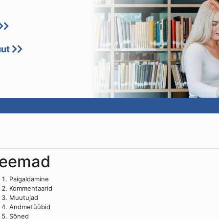
uut
eemad
Paigaldamine
Kommentaarid
Muutujad
Andmetüübid
Sõned