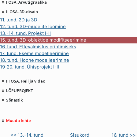
I OSA. Arvutigraafika
II OSA. 3D-disain
11. tund. 2D ja 3D
12. tund. 3D-mudelite loomine
13.-14. tund. Projekt I-II
15. tund. 3D-objektide modifitseerimine
16. tund. Ettevalmistus printimiseks
17. tund. Eseme modelleerimine
18. tund. Hoone modelleerimine
19-20. tund. Ühisprojekt I-II
III OSA. Heli ja video
LÕPUPROJEKT
Sõnastik
Muuda lehte
<< 13.-14. tund
Sisukord
16. tund >>