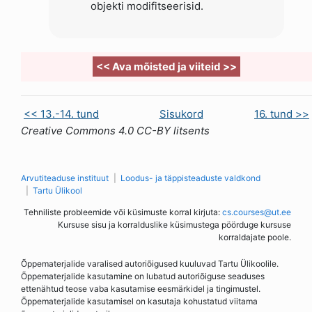
objekti modifitseerisid.
<< Ava mõisted ja viiteid >>
<< 13.-14. tund
Sisukord
16. tund >>
Creative Commons 4.0 CC-BY litsents
Arvutiteaduse instituut
Loodus- ja täppisteaduste valdkond
Tartu Ülikool
Tehniliste probleemide või küsimuste korral kirjuta:
cs.courses@ut.ee
Kursuse sisu ja korralduslike küsimustega pöörduge kursuse
korraldajate poole.
Õppematerjalide varalised autoriõigused kuuluvad Tartu Ülikoolile.
Õppematerjalide kasutamine on lubatud autoriõiguse seaduses
ettenähtud teose vaba kasutamise eesmärkidel ja tingimustel.
Õppematerjalide kasutamisel on kasutaja kohustatud viitama