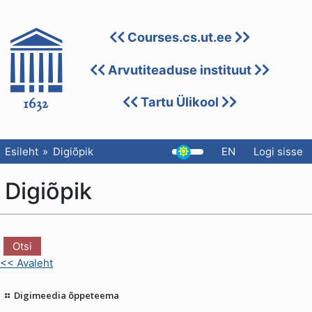
Courses.cs.ut.ee
Arvutiteaduse instituut
Tartu Ülikool
Esileht
Digiõpik
EN
Logi sisse
Digiõpik
<< Avaleht
Digimeedia õppeteema