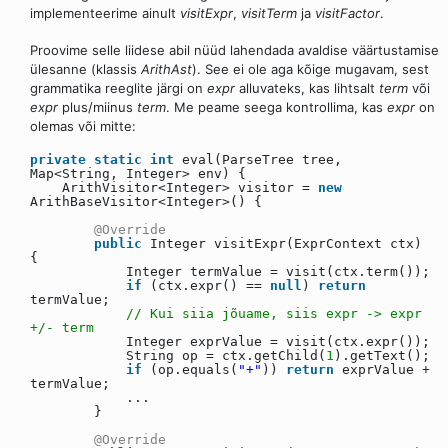
implementeerime ainult
visitExpr
,
visitTerm
ja
visitFactor
.
Proovime selle liidese abil nüüd lahendada avaldise väärtustamise
ülesanne (klassis
ArithAst
). See ei ole aga kõige mugavam, sest
grammatika reeglite järgi on
expr
alluvateks, kas lihtsalt
term
või
expr
plus/miinus
term
. Me peame seega kontrollima, kas
expr
on
olemas või mitte:
private
static
int
eval(ParseTree tree,
Map<String, Integer> env) {
ArithVisitor<Integer> visitor =
new
ArithBaseVisitor<Integer>() {
@Override
public
Integer visitExpr(ExprContext ctx)
{
Integer termValue = visit(ctx.term());
if
(ctx.expr() ==
null
)
return
termValue;
// Kui siia jõuame, siis expr -> expr
+/- term
Integer exprValue = visit(ctx.expr());
String op = ctx.getChild(
1
).getText();
if
(op.equals(
"+"
))
return
exprValue +
termValue;
...
}
@Override