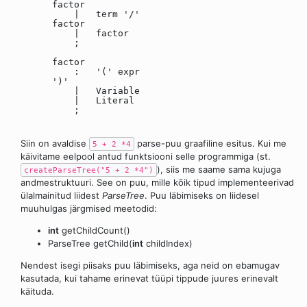
factor
| term '/'
factor
| factor
;
factor
: '(' expr
')'
| Variable
| Literal
;
Siin on avaldise
parse-puu graafiline esitus. Kui me
5 + 2 *4
käivitame eelpool antud funktsiooni selle programmiga (st.
), siis me saame sama kujuga
createParseTree("5 + 2 *4")
andmestruktuuri. See on puu, mille kõik tipud implementeerivad
ülalmainitud liidest
ParseTree
. Puu läbimiseks on liidesel
muuhulgas järgmised meetodid:
int
getChildCount()
ParseTree getChild(
int
childIndex)
Nendest isegi piisaks puu läbimiseks, aga neid on ebamugav
kasutada, kui tahame erinevat tüüpi tippude juures erinevalt
käituda.