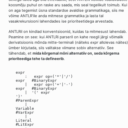
koosmõju puhul on raske aru saada, mis seal tegelikult toimub. Kui
on aga tegemist üsna standardse avaldise grammatikaga, siis me
võime ANTLR'ile anda mitmese grammatika ja lasta tal
vasakrekursiooni lahendades ise prioriteetidega arvestada.
ANTLRil on kindlad konventsioonid, kuidas ta mitmesust lahendab.
Peamine on see: kui ANTLRi parseril on kahe reegli järgi võimalik
derivatsioonis mõnda mitte-terminali (näiteks
expr
allolevas näites)
ümber kirjutada, siis valitakse viimane sobiv alternatiiv. See
tähendab, et
mida kõrgemal mõni alternatiiv on, seda kõrgema
prioriteediga tehe ta defineerib
.
expr
: expr op=('*'|'/')
expr #BinaryExpr
| expr op=('+'|'-')
expr #BinaryExpr
| '(' expr
')'
#ParenExpr
|
Variable
#VarExpr
|
Literal
#LitExpr