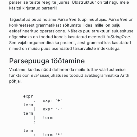
parser ise teiste reeglite juures. Üldstruktuur on tal nagu meie
käsitsi kirjutatud parseril!
Tagastatud puud hoiame
ParseTree
tüüpi muutujas.
ParseTree
on
konkreetsest grammatikast sõltumatu liides, millel on palju
eeldefineeritud operatsioone. Näiteks puu struktuuri suluesituse
nägemiseks on toodud koodis kasutatud meetodit
toStringTree
.
See vajab argumendina ka parserit, sest grammatikas kasutatud
nimed on muidu puus asendatud täisarvuliste indeksitega.
Parsepuuga töötamine
Vaatame, kuidas nüüd defineerida meile tuttav väärtustamise
funktsioon
eval
sissejuhatuses toodud avaldisgrammatika Arith
põhjal.
expr
: expr '+'
term
| expr '-'
term
| term
;
term
: term '*'