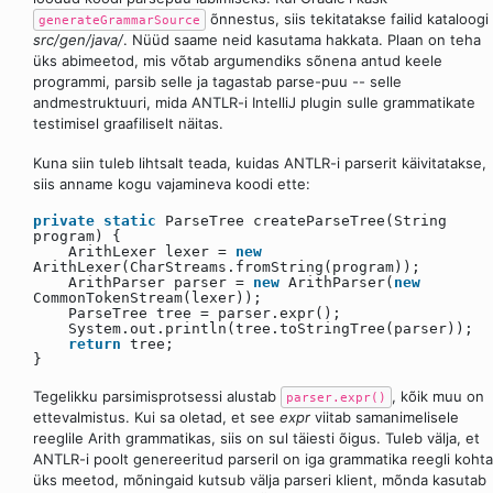
õnnestus, siis tekitatakse failid kataloogi
generateGrammarSource
src/gen/java/
. Nüüd saame neid kasutama hakkata. Plaan on teha
üks abimeetod, mis võtab argumendiks sõnena antud keele
programmi, parsib selle ja tagastab parse-puu -- selle
andmestruktuuri, mida ANTLR-i IntelliJ plugin sulle grammatikate
testimisel graafiliselt näitas.
Kuna siin tuleb lihtsalt teada, kuidas ANTLR-i parserit käivitatakse,
siis anname kogu vajamineva koodi ette:
private
static
ParseTree createParseTree(String
program) {
ArithLexer lexer =
new
ArithLexer(CharStreams.fromString(program));
ArithParser parser =
new
ArithParser(
new
CommonTokenStream(lexer));
ParseTree tree = parser.expr();
System.out.println(tree.toStringTree(parser));
return
tree;
}
Tegelikku parsimisprotsessi alustab
, kõik muu on
parser.expr()
ettevalmistus. Kui sa oletad, et see
expr
viitab samanimelisele
reeglile Arith grammatikas, siis on sul täiesti õigus. Tuleb välja, et
ANTLR-i poolt genereeritud parseril on iga grammatika reegli kohta
üks meetod, mõningaid kutsub välja parseri klient, mõnda kasutab