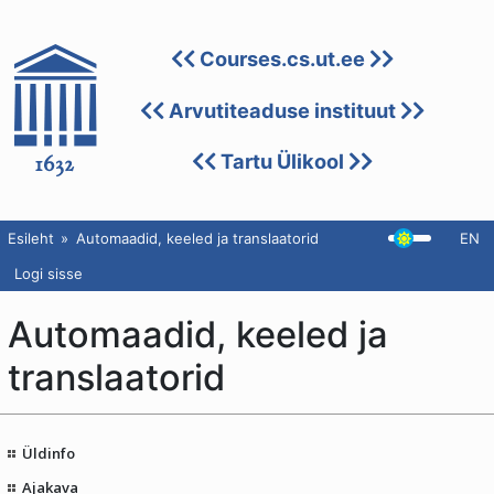
Courses.cs.ut.ee
Arvutiteaduse instituut
Tartu Ülikool
Esileht
Automaadid, keeled ja translaatorid
EN
Logi sisse
Automaadid, keeled ja
translaatorid
Üldinfo
Ajakava