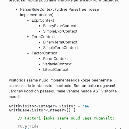
teada, kui läbida puud ilma visitorita (
intanceof
kontrollidega):
ParserRuleContext (üldine ParseTree liidese
implementatsioon)
ExprContext
BinaryExprContext
SimpleExprContext
TermContext
BinaryTermContext
SimpleTermContext
FactorContext
ParenContext
VariableContext
LiteralContext
Visitoriga saame nüüd implementeerida kõige peenemate
alamklasside kohta eraldi meetodid. See on palju mugavam!
Järgnev kood on peaaegu meie vanade heade AST visitorite
moodi:
ArithVisitor<Integer> visitor =
new
ArithBaseVisitor<Integer>() {
// Factori jaoks saame nüüd väga mugavalt:
@Override