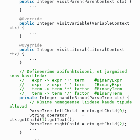
public
Integer visitParen(ParenContext ctx) {
...
}
@Override
public
Integer visitVariable(VariableContext
ctx) {
...
}
@Override
public
Integer visitLiteral(LiteralContext
ctx) {
...
}
// Defineerime abifunktsiooni, et järgmised
koos käsitleda:
// expr -> expr '+' term #BinaryExpr
// expr -> expr '-' term #BinaryExpr
// term -> term '*' factor #BinaryTerm
// term -> term '/' factor #BinaryTerm
private
Integer handleBinop(ParseTree ctx) {
// Küsime homogeense liidese kaudu tipude
alluvad
ParseTree leftChild = ctx.getChild(
0
);
String operator =
ctx.getChild(
1
).getText();
ParseTree rightChild = ctx.getChild(
2
);
...
}