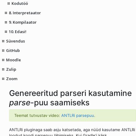
Kodutöö
8. Interpretaator
9. Kompilaator
10. Edasi!
Süvendus
GitHub
Moodle
Zulip
Zoom
Genereeritud parseri kasutamine
parse
-puu saamiseks
Teemat tutvustav video:
ANTLRi parsepuu
.
ANTLRi pluginaga saab asju katsetada, aga nüüd kasutame ANTLRi
loodud koodi parsepuu läbimiseks. Kui Gradle'i käsk