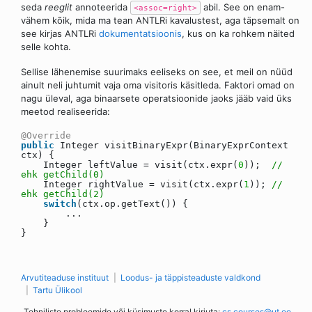
seda
reeglit
annoteerida
abil. See on enam-
<assoc=right>
vähem kõik, mida ma tean ANTLRi kavalustest, aga täpsemalt on
see kirjas ANTLRi
dokumentatsioonis
, kus on ka rohkem näited
selle kohta.
Sellise lähenemise suurimaks eeliseks on see, et meil on nüüd
ainult neli juhtumit vaja oma visitoris käsitleda. Faktori omad on
nagu üleval, aga binaarsete operatsioonide jaoks jääb vaid üks
meetod realiseerida:
@Override
public
Integer visitBinaryExpr(BinaryExprContext
ctx) {
Integer leftValue = visit(ctx.expr(
0
));
//
ehk getChild(0)
Integer rightValue = visit(ctx.expr(
1
));
//
ehk getChild(2)
switch
(ctx.op.getText()) {
...
}
}
Arvutiteaduse instituut
Loodus- ja täppisteaduste valdkond
Tartu Ülikool
Tehniliste probleemide või küsimuste korral kirjuta:
cs.courses@ut.ee