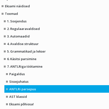
Eksami näidised
Teemad
1. Soojendus
2. Regulaaravaldised
3. Automaadid
4. Avaldise struktuur
5. Grammatikad ja lekser
6. Käsitsi parsimine
7. ANTLRiga töötamine
Paigaldus
Sissejuhatus
ANTLRi parsepuu
AST klassid
Eksami põhiosa!