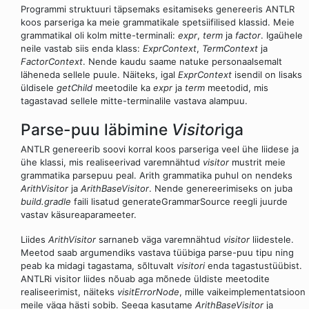
Programmi struktuuri täpsemaks esitamiseks genereeris ANTLR
koos parseriga ka meie grammatikale spetsiifilised klassid. Meie
grammatikal oli kolm mitte-terminali:
expr
,
term
ja
factor
. Igaühele
neile vastab siis enda klass:
ExprContext
,
TermContext
ja
FactorContext
. Nende kaudu saame natuke personaalsemalt
läheneda sellele puule. Näiteks, igal
ExprContext
isendil on lisaks
üldisele
getChild
meetodile ka
expr
ja
term
meetodid, mis
tagastavad sellele mitte-terminalile vastava alampuu.
Parse-puu läbimine
Visitor
iga
ANTLR genereerib soovi korral koos parseriga veel ühe liidese ja
ühe klassi, mis realiseerivad varemnähtud
visitor
mustrit meie
grammatika parsepuu peal. Arith grammatika puhul on nendeks
ArithVisitor
ja
ArithBaseVisitor
. Nende genereerimiseks on juba
build.gradle
faili lisatud generateGrammarSource reegli juurde
vastav käsureaparameeter.
Liides
ArithVisitor
sarnaneb väga varemnähtud
visitor
liidestele.
Meetod saab argumendiks vastava tüübiga parse-puu tipu ning
peab ka midagi tagastama, sõltuvalt
visitori
enda tagastustüübist.
ANTLRi visitor liides nõuab aga mõnede üldiste meetodite
realiseerimist, näiteks
visitErrorNode
, mille vaikeimplementatsioon
meile väga hästi sobib. Seega kasutame
ArithBaseVisitor
ja