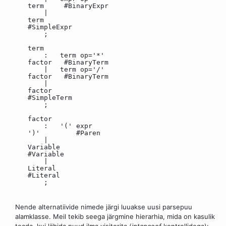
term #BinaryExpr
|
term
#SimpleExpr
;
term
: term op='*'
factor #BinaryTerm
| term op='/'
factor #BinaryTerm
|
factor
#SimpleTerm
;
factor
: '(' expr
')' #Paren
|
Variable
#Variable
|
Literal
#Literal
;
Nende alternatiivide nimede järgi luuakse uusi parsepuu
alamklasse. Meil tekib seega järgmine hierarhia, mida on kasulik