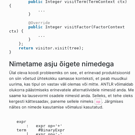
public
Integer visitTerm(TermContext ctx)
{
...
}
@Override
public
Integer visitFactor(FactorContext
ctx) {
...
}
};
return
visitor.visit(tree);
}
Nimetame asju õigete nimedega
Ülal oleva koodi probleemiks on see, et erinevad produktsioonid
on siin võetud ühtekokku samasse konteksti, et peab muudkui
uurima, kas tipul on vastav väli olemas või mitte. ANTLR võimaldab
olukorra päästmiseks erinevatele alternatiividele nimesid anda. Me
saame ka lausevormi osadele nimesid anda. Selleks, et tehe oleks
kergesti kättesaadav, paneme sellele nimeks
. Järgmises
op
näites on nimede kasutamise võimalusi kasutatud.
expr
: expr op='+'
term #BinaryExpr
| expr op='-'