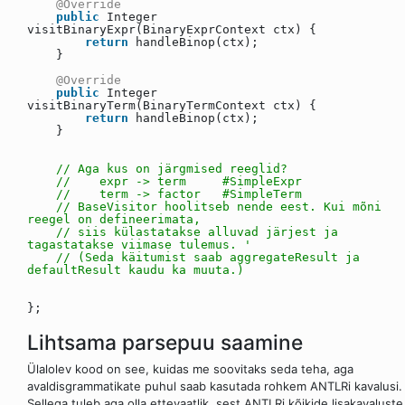
@Override
public
Integer
visitBinaryExpr(BinaryExprContext ctx) {
return
handleBinop(ctx);
}
@Override
public
Integer
visitBinaryTerm(BinaryTermContext ctx) {
return
handleBinop(ctx);
}
// Aga kus on järgmised reeglid?
// expr -> term #SimpleExpr
// term -> factor #SimpleTerm
// BaseVisitor hoolitseb nende eest. Kui mõni
reegel on defineerimata,
// siis külastatakse alluvad järjest ja
tagastatakse viimase tulemus. '
// (Seda käitumist saab aggregateResult ja
defaultResult kaudu ka muuta.)
};
Lihtsama parsepuu saamine
Ülalolev kood on see, kuidas me soovitaks seda teha, aga
avaldisgrammatikate puhul saab kasutada rohkem ANTLRi kavalusi.
Sellega tuleb aga olla ettevaatlik, sest ANTLRi kõikide lisakavaluste