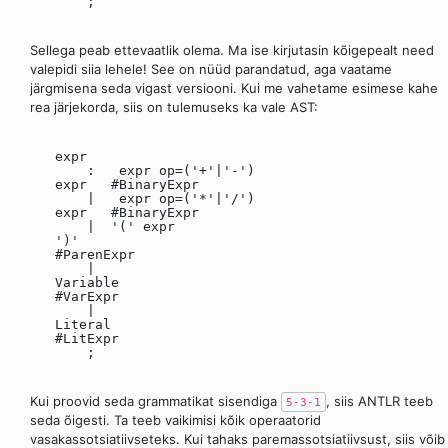
;
Sellega peab ettevaatlik olema. Ma ise kirjutasin kõigepealt need
valepidi siia lehele! See on nüüd parandatud, aga vaatame
järgmisena seda vigast versiooni. Kui me vahetame esimese kahe
rea järjekorda, siis on tulemuseks ka vale AST:
expr
: expr op=('+'|'-')
expr #BinaryExpr
| expr op=('*'|'/')
expr #BinaryExpr
| '(' expr
')'
#ParenExpr
|
Variable
#VarExpr
|
Literal
#LitExpr
;
Kui proovid seda grammatikat sisendiga
, siis ANTLR teeb
5-3-1
seda õigesti. Ta teeb vaikimisi kõik operaatorid
vasakassotsiatiivseteks. Kui tahaks paremassotsiatiivsust, siis võib