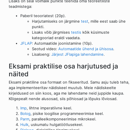
Lisaks on seal võimalik punkte teenida oma teoreetiliste
teadmistega:
Paberil teooriatest (20p).
Harjutamiseks on järgmine
test
, mille eest saab ühe
punkti.
Lisaks võib järgmises
testis
kõik küsimuste
kategooriad eraldi vaadata.
JFLAP
: Automaatide joonistamine (10p).
Seotud video:
Automaatide ühend ja ühisosa
.
Lisaloeng:
Järjest JFlapiga lahendamine
.
Eksami praktilise osa harjutused ja
näited
Eksami praktiline osa formaat on fikseeritud. Samu asju tuleb teha,
aga implementeeritav näidiskeel muutub. Meie näidiskeelte
kirjeldused on siin koos, aga me lahendame neid juppide kaupa.
Kõigepealt nende alusosad, siis põhiosad ja lõpuks lõviosad.
Imp
, lihtne imperatiivne keel.
Bolog
, pisike loogilise programmeerimise keel.
Parm
, paralleelkomponeerimise mikrokeel.
Hulk
, uskumatu hulgatöötlusekeel.