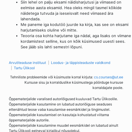
Siin lehel on palju eksami näidisharjutusi ja viimased on
eelmise aasta eksamid. Hea oleks mingil tasmel kõikide
näidetega tutvuda ja iseseisvalt need viimased ära
lahendada.
Me paneme iga kodutöö juurde ka kirja, kas see on eksami
harjutamiseks oluline või mitte.
Teooria osa kohta harjutame iga nädal, aga lisaks on viimane
kordamistest selline, kus on kõik küsimused uuesti sees.
See jääb siis lahti semestri lõpuni.
Arvutiteaduse instituut
Loodus- ja täppisteaduste valdkond
Tartu Ülikool
Tehniliste probleemide või küsimuste korral kirjuta:
cs.courses@ut.ee
Kursuse sisu ja korralduslike küsimustega pöörduge kursuse
korraldajate poole.
Õppematerjalide varalised autoriõigused kuuluvad Tartu Ülikoolile.
Õppematerjalide kasutamine on lubatud autoriõiguse seaduses
ettenähtud teose vaba kasutamise eesmärkidel ja tingimustel.
Õppematerjalide kasutamisel on kasutaja kohustatud viitama
õppematerjalide autorile.
Õppematerjalide kasutamine muudel eesmärkidel on lubatud ainult
Tartu Ülikooli eelneval kirjalikul nõusolekul.