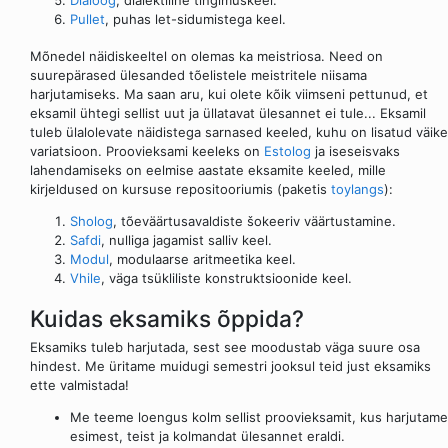
Dialoog
, dialektiline tingimuskeel.
Pullet
, puhas let-sidumistega keel.
Mõnedel näidiskeeltel on olemas ka meistriosa. Need on
suurepärased ülesanded tõelistele meistritele niisama
harjutamiseks. Ma saan aru, kui olete kõik viimseni pettunud, et
eksamil ühtegi sellist uut ja üllatavat ülesannet ei tule... Eksamil
tuleb ülalolevate näidistega sarnased keeled, kuhu on lisatud väike
variatsioon. Proovieksami keeleks on
Estolog
ja iseseisvaks
lahendamiseks on eelmise aastate eksamite keeled, mille
kirjeldused on kursuse repositooriumis (paketis
toylangs
):
Sholog
, tõeväärtusavaldiste šokeeriv väärtustamine.
Safdi
, nulliga jagamist salliv keel.
Modul
, modulaarse aritmeetika keel.
Vhile
, väga tsükliliste konstruktsioonide keel.
Kuidas eksamiks õppida?
Eksamiks tuleb harjutada, sest see moodustab väga suure osa
hindest. Me üritame muidugi semestri jooksul teid just eksamiks
ette valmistada!
Me teeme loengus kolm sellist proovieksamit, kus harjutame
esimest, teist ja kolmandat ülesannet eraldi.