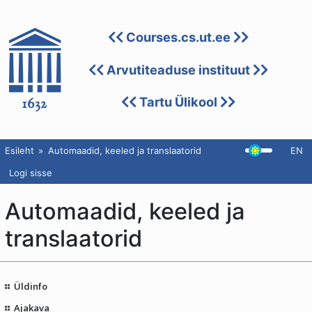
Courses.cs.ut.ee
Arvutiteaduse instituut
Tartu Ülikool
Esileht
Automaadid, keeled ja translaatorid
EN
Logi sisse
Automaadid, keeled ja
translaatorid
Üldinfo
Ajakava