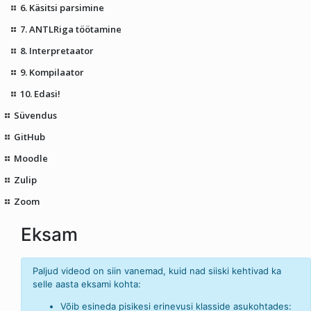
6. Käsitsi parsimine
7. ANTLRiga töötamine
8. Interpretaator
9. Kompilaator
10. Edasi!
Süvendus
GitHub
Moodle
Zulip
Zoom
Eksam
Paljud videod on siin vanemad, kuid nad siiski kehtivad ka
selle aasta eksami kohta:
Võib esineda pisikesi erinevusi klasside asukohtades: