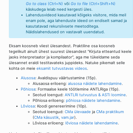
Go to class
(Ctrl+N)
või
Go to file
(Ctrl+Shift+N)
käskudega leiab need kergesti üles.
Lahendusvideod kasutavad kõigeks visitore, mida meil
enam pole, aga lahenduste ideed on endiselt samad ja
kasutatavad rekursiivsete meetoditega.
Näidislahendused on vastavalt uuendatud.
Eksam koosneb viiest ülesandest. Praktiline osa koosneb
tegelikult ainult ühest suurest ülesandest "Kirjuta etteantud keele
jaoks interpretaator ja kompilaator", aga me tükeldame seda
ülesannet eraldi testitavateks juppideks. Natuke pikemalt selle
kohta on meie
eksamit tutvustavas videos
.
Alusosa
: Avaldispuu väärtustamine (15p).
Alusaosa eriloeng:
alusosa näidete lahendamine
.
Põhiosa
: Formaalse keele töötlemine ANTLRiga (15p).
Seotud loengud:
ANTLRi tutvustus & ASTi loomine
.
Põhiosa eriloeng:
põhiosa näidete lahendamine
.
Lõviosa
: Koodi genereerimine (10p).
Seotud loengud:
CMa ülevaade
ja
CMa praktikum
(
CMa käsustik
,
vam.jar
).
Lõviosa eriloeng:
lõviosa näidete lahendamine
.