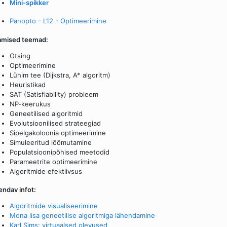
Mini-spikker
Panopto - L12 - Optimeerimine
amised teemad:
Otsing
Optimeerimine
Lühim tee (Dijkstra, A* algoritm)
Heuristikad
SAT (Satisfiability) probleem
NP-keerukus
Geneetilised algoritmid
Evolutsioonilised strateegiad
Sipelgakoloonia optimeerimine
Simuleeritud lõõmutamine
Populatsioonipõhised meetodid
Parameetrite optimeerimine
Algoritmide efektiivsus
endav infot:
Algoritmide visualiseerimine
Mona lisa geneetilise algoritmiga lähendamine
Karl Sims: virtuaalsed olevused