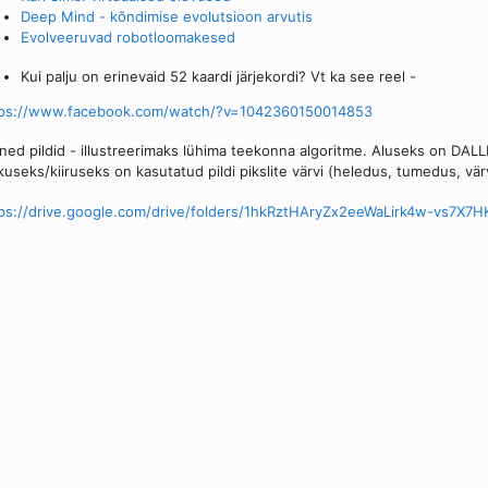
Deep Mind - kõndimise evolutsioon arvutis
Evolveeruvad robotloomakesed
Kui palju on erinevaid 52 kaardi järjekordi? Vt ka see reel -
tps://www.facebook.com/watch/?v=1042360150014853
ed pildid - illustreerimaks lühima teekonna algoritme. Aluseks on DALL
kuseks/kiiruseks on kasutatud pildi pikslite värvi (heledus, tumedus, värv..
ps://drive.google.com/drive/folders/1hkRztHAryZx2eeWaLirk4w-vs7X7