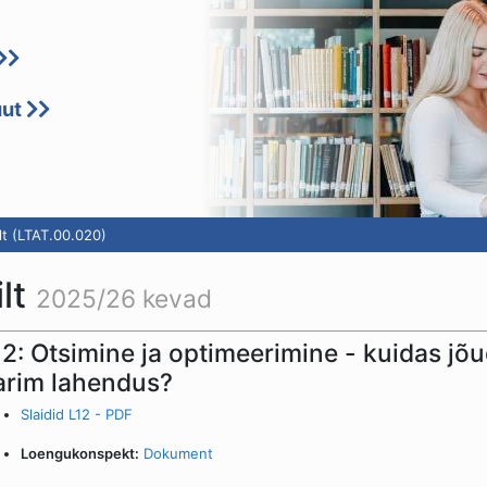
uut
lt (LTAT.00.020)
ilt
2025/26 kevad
12: Otsimine ja optimeerimine - kuidas jõu
arim lahendus?
Slaidid L12 - PDF
Loengukonspekt:
Dokument