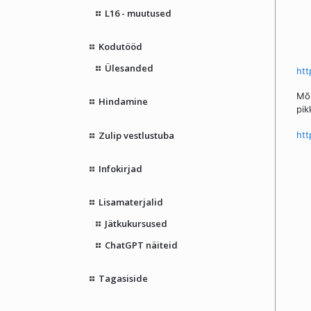
L16 - muutused
Kodutööd
Ülesanded
ht
Mõn
Hindamine
pik
Zulip vestlustuba
htt
Infokirjad
Lisamaterjalid
Jätkukursused
ChatGPT näiteid
Tagasiside