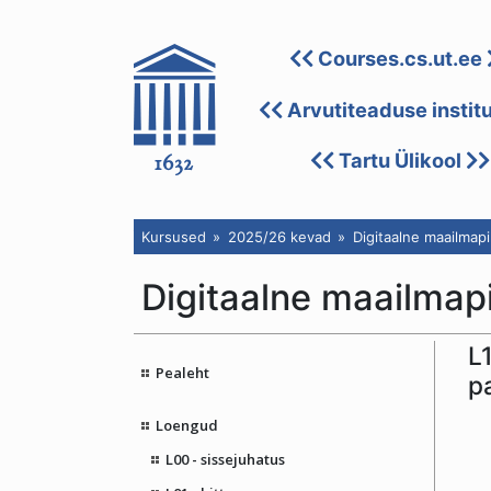
Courses.cs.ut.ee
Arvutiteaduse instit
Tartu Ülikool
Kursused
2025/26 kevad
Digitaalne maailmapi
Digitaalne maailmap
L
Pealeht
p
Loengud
L00 - sissejuhatus