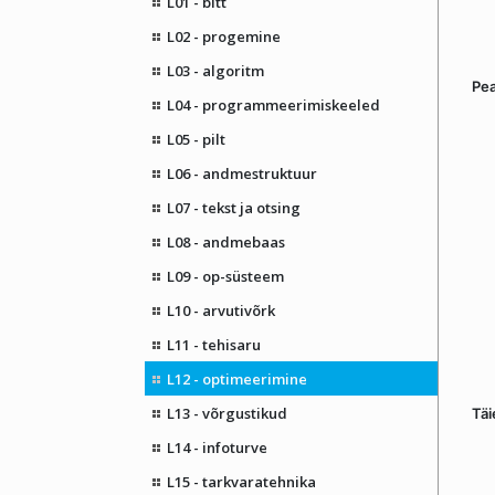
L01 - bitt
L02 - progemine
L03 - algoritm
Pe
L04 - programmeerimiskeeled
L05 - pilt
L06 - andmestruktuur
L07 - tekst ja otsing
L08 - andmebaas
L09 - op-süsteem
L10 - arvutivõrk
L11 - tehisaru
L12 - optimeerimine
L13 - võrgustikud
Täi
L14 - infoturve
L15 - tarkvaratehnika