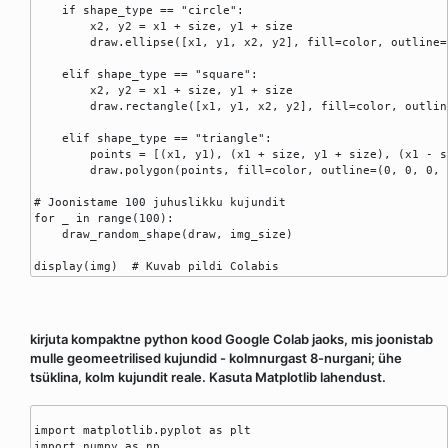
    if shape_type == "circle":

        x2, y2 = x1 + size, y1 + size

        draw.ellipse([x1, y1, x2, y2], fill=color, outline=
    elif shape_type == "square":

        x2, y2 = x1 + size, y1 + size

        draw.rectangle([x1, y1, x2, y2], fill=color, outlin
    elif shape_type == "triangle":

        points = [(x1, y1), (x1 + size, y1 + size), (x1 - s
        draw.polygon(points, fill=color, outline=(0, 0, 0, 1
# Joonistame 100 juhuslikku kujundit

for _ in range(100):

    draw_random_shape(draw, img_size)

kirjuta kompaktne python kood Google Colab jaoks, mis joonistab
mulle geomeetrilised kujundid - kolmnurgast 8-nurgani; ühe
tsüklina, kolm kujundit reale. Kasuta Matplotlib lahendust.
import matplotlib.pyplot as plt

import numpy as np
