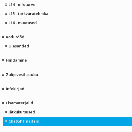
L14 - infoturve
L15 - tarkvaratehnika
L16 - muutused
Kodutööd
Ülesanded
Hindamine
Zulip vestlustuba
Infokirjad
Lisamaterjalid
Jätkukursused
ChatGPT näiteid