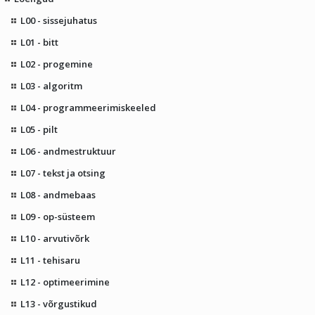
L00 - sissejuhatus
L01 - bitt
L02 - progemine
L03 - algoritm
L04 - programmeerimiskeeled
L05 - pilt
L06 - andmestruktuur
L07 - tekst ja otsing
L08 - andmebaas
L09 - op-süsteem
L10 - arvutivõrk
L11 - tehisaru
L12 - optimeerimine
L13 - võrgustikud