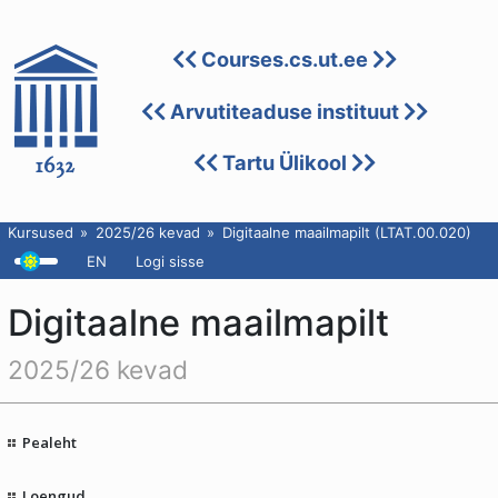
Courses.cs.ut.ee
Arvutiteaduse instituut
Tartu Ülikool
Kursused
2025/26 kevad
Digitaalne maailmapilt (LTAT.00.020)
EN
Logi sisse
Digitaalne maailmapilt
2025/26 kevad
Pealeht
Loengud