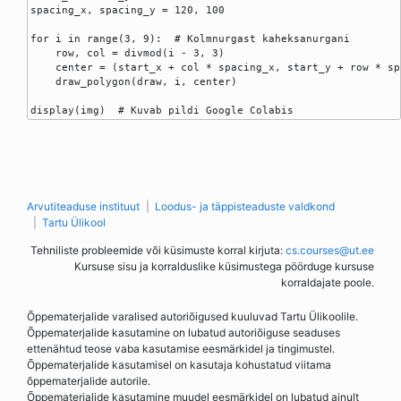
spacing_x, spacing_y = 120, 100

for i in range(3, 9):  # Kolmnurgast kaheksanurgani

    row, col = divmod(i - 3, 3)

    center = (start_x + col * spacing_x, start_y + row * spa
    draw_polygon(draw, i, center)

Arvutiteaduse instituut
Loodus- ja täppisteaduste valdkond
Tartu Ülikool
Tehniliste probleemide või küsimuste korral kirjuta:
cs.courses@ut.ee
Kursuse sisu ja korralduslike küsimustega pöörduge kursuse
korraldajate poole.
Õppematerjalide varalised autoriõigused kuuluvad Tartu Ülikoolile.
Õppematerjalide kasutamine on lubatud autoriõiguse seaduses
ettenähtud teose vaba kasutamise eesmärkidel ja tingimustel.
Õppematerjalide kasutamisel on kasutaja kohustatud viitama
õppematerjalide autorile.
Õppematerjalide kasutamine muudel eesmärkidel on lubatud ainult