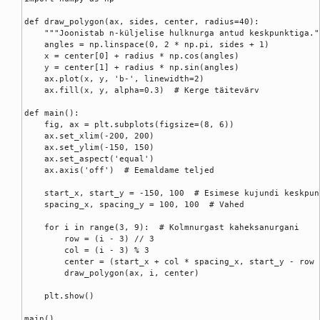
def draw_polygon(ax, sides, center, radius=40):

    """Joonistab n-küljelise hulknurga antud keskpunktiga.""
    angles = np.linspace(0, 2 * np.pi, sides + 1)

    x = center[0] + radius * np.cos(angles)

    y = center[1] + radius * np.sin(angles)

    ax.plot(x, y, 'b-', linewidth=2)

    ax.fill(x, y, alpha=0.3)  # Kerge täitevärv

def main():

    fig, ax = plt.subplots(figsize=(8, 6))

    ax.set_xlim(-200, 200)

    ax.set_ylim(-150, 150)

    ax.set_aspect('equal')

    ax.axis('off')  # Eemaldame teljed

    start_x, start_y = -150, 100  # Esimese kujundi keskpunk
    spacing_x, spacing_y = 100, 100  # Vahed

    for i in range(3, 9):  # Kolmnurgast kaheksanurgani

        row = (i - 3) // 3

        col = (i - 3) % 3

        center = (start_x + col * spacing_x, start_y - row 
        draw_polygon(ax, i, center)

    plt.show()

main()
