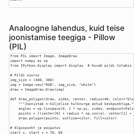
Analoogne lahendus, kuid teise
joonistamise teegiga - Pillow
(PIL)
from PIL import Image, ImageDraw

import numpy as np

from IPython.display import display  # Kuvab pildi Colabis

# Pildi suurus

img_size = (400, 300)

img = Image.new("RGB", img_size, "white")

draw = ImageDraw.Draw(img)

def draw_polygon(draw, sides, center, radius=40, color="blue
    """Joonistab n-küljelise hulknurga antud keskpunktiga.""
    angles = np.linspace(0, 2 * np.pi, sides, endpoint=False
    points = [(center[0] + radius * np.cos(a), center[1] + 
    draw.polygon(points, outline=color, fill=color)

# Alguspunkt ja paigutus

start_x, start_y = 70, 60
