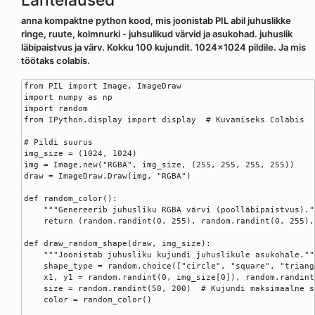
anna kompaktne python kood, mis joonistab PIL abil juhuslikke
ringe, ruute, kolmnurki - juhsulikud värvid ja asukohad. juhuslik
läbipaistvus ja värv. Kokku 100 kujundit. 1024x1024 pildile. Ja mis
töötaks colabis.
from PIL import Image, ImageDraw

import numpy as np

import random

from IPython.display import display  # Kuvamiseks Colabis

# Pildi suurus

img_size = (1024, 1024)

img = Image.new("RGBA", img_size, (255, 255, 255, 255))

draw = ImageDraw.Draw(img, "RGBA")

def random_color():

    """Genereerib juhusliku RGBA värvi (poolläbipaistvus).""
    return (random.randint(0, 255), random.randint(0, 255),
def draw_random_shape(draw, img_size):

    """Joonistab juhusliku kujundi juhuslikule asukohale."""
    shape_type = random.choice(["circle", "square", "triangl
    x1, y1 = random.randint(0, img_size[0]), random.randint
    size = random.randint(50, 200)  # Kujundi maksimaalne su
    color = random_color()
