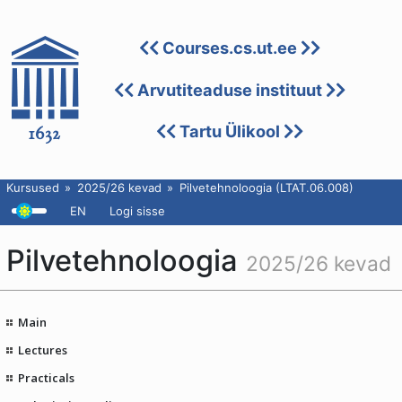
Courses.cs.ut.ee
Arvutiteaduse instituut
Tartu Ülikool
Kursused
2025/26 kevad
Pilvetehnoloogia (LTAT.06.008)
EN
Logi sisse
Pilvetehnoloogia
2025/26 kevad
Main
Lectures
Practicals