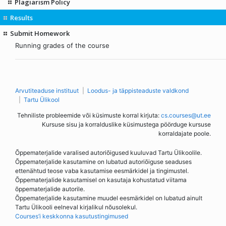
Plagiarism Policy
Results
Submit Homework
Running grades of the course
Arvutiteaduse instituut
Loodus- ja täppisteaduste valdkond
Tartu Ülikool
Tehniliste probleemide või küsimuste korral kirjuta:
cs.courses@ut.ee
Kursuse sisu ja korralduslike küsimustega pöörduge kursuse
korraldajate poole.
Õppematerjalide varalised autoriõigused kuuluvad Tartu Ülikoolile.
Õppematerjalide kasutamine on lubatud autoriõiguse seaduses
ettenähtud teose vaba kasutamise eesmärkidel ja tingimustel.
Õppematerjalide kasutamisel on kasutaja kohustatud viitama
õppematerjalide autorile.
Õppematerjalide kasutamine muudel eesmärkidel on lubatud ainult
Tartu Ülikooli eelneval kirjalikul nõusolekul.
Courses’i keskkonna kasutustingimused