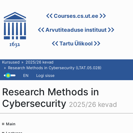
Courses.cs.ut.ee
Arvutiteaduse instituut
Tartu Ülikool
Kursused
2025/26 kevad
Research Methods in Cybersecurity (LTAT.05.028)
EN
Logi sisse
Research Methods in
Cybersecurity
2025/26 kevad
Main
Lectures