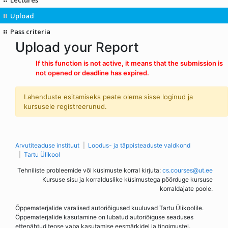
Upload
Pass criteria
Upload your Report
If this function is not active, it means that the submission is
not opened or deadline has expired.
Lahenduste esitamiseks peate olema sisse loginud ja
kursusele registreerunud.
Arvutiteaduse instituut
Loodus- ja täppisteaduste valdkond
Tartu Ülikool
Tehniliste probleemide või küsimuste korral kirjuta:
cs.courses@ut.ee
Kursuse sisu ja korralduslike küsimustega pöörduge kursuse
korraldajate poole.
Õppematerjalide varalised autoriõigused kuuluvad Tartu Ülikoolile.
Õppematerjalide kasutamine on lubatud autoriõiguse seaduses
ettenähtud teose vaba kasutamise eesmärkidel ja tingimustel.