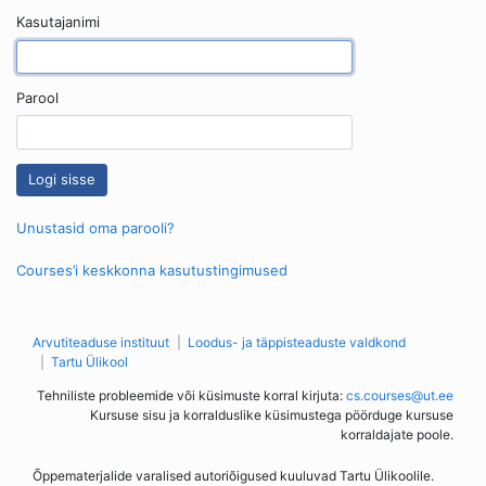
Kasutajanimi
Parool
Unustasid oma parooli?
Courses’i keskkonna kasutustingimused
Arvutiteaduse instituut
Loodus- ja täppisteaduste valdkond
Tartu Ülikool
Tehniliste probleemide või küsimuste korral kirjuta:
cs.courses@ut.ee
Kursuse sisu ja korralduslike küsimustega pöörduge kursuse
korraldajate poole.
Õppematerjalide varalised autoriõigused kuuluvad Tartu Ülikoolile.