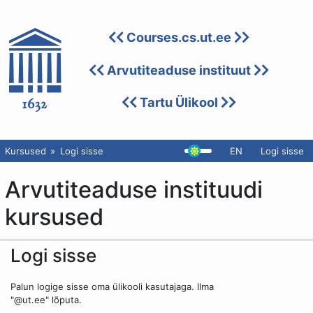
Courses.cs.ut.ee
Arvutiteaduse instituut
Tartu Ülikool
Kursused
Logi sisse
EN
Logi sisse
Arvutiteaduse instituudi
kursused
Logi sisse
Palun logige sisse oma ülikooli kasutajaga. Ilma
"@ut.ee" lõputa.