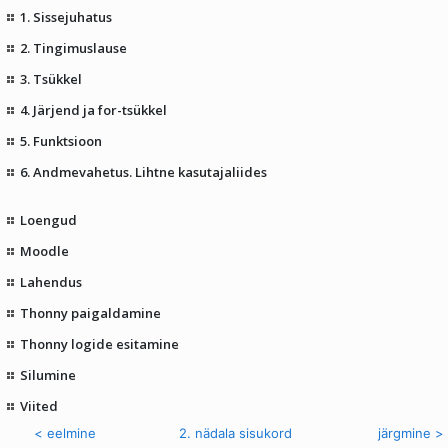
1. Sissejuhatus
2. Tingimuslause
3. Tsükkel
4. Järjend ja for-tsükkel
5. Funktsioon
6. Andmevahetus. Lihtne kasutajaliides
Loengud
Moodle
Lahendus
Thonny paigaldamine
Thonny logide esitamine
Silumine
Viited
< eelmine
2. nädala sisukord
järgmine >