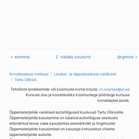
< eelmine
2. nädala sisukord
järgmine >
Arvutiteaduse instituut
Loodus- ja täppisteaduste valdkond
Tartu Ülikool
Tehniliste probleemide või küsimuste korral kirjuta:
cs.courses@ut.ee
Kursuse sisu ja korralduslike küsimustega pöörduge kursuse
korraldajate poole.
Õppematerjalide varalised autoriõigused kuuluvad Tartu Ülikoolile.
Õppematerjalide kasutamine on lubatud autoriõiguse seaduses
ettenähtud teose vaba kasutamise eesmärkidel ja tingimustel.
Õppematerjalide kasutamisel on kasutaja kohustatud viitama
õppematerjalide autorile.