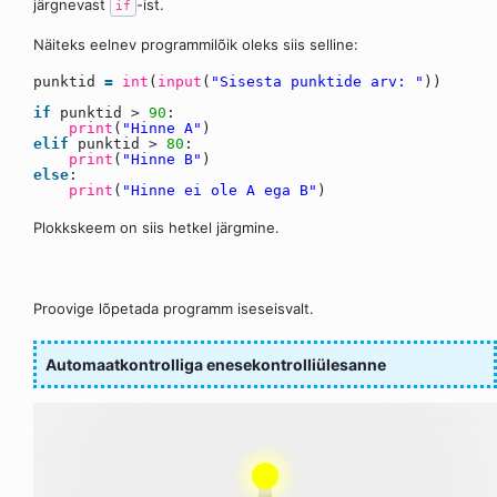
järgnevast
-ist.
if
Näiteks eelnev programmilõik oleks siis selline:
punktid
=
int
(
input
(
"Sisesta punktide arv: "
))
if
punktid >
90
:
print
(
"Hinne A"
)
elif
punktid >
80
:
print
(
"Hinne B"
)
else
:
print
(
"Hinne ei ole A ega B"
)
Plokkskeem on siis hetkel järgmine.
Proovige lõpetada programm iseseisvalt.
Automaatkontrolliga enesekontrolliülesanne