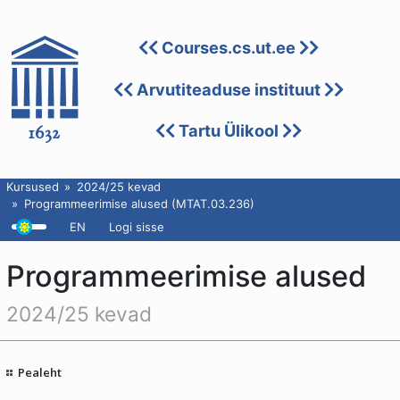
Courses.cs.ut.ee
Arvutiteaduse instituut
Tartu Ülikool
Kursused
2024/25 kevad
Programmeerimise alused (MTAT.03.236)
EN
Logi sisse
Programmeerimise alused
2024/25 kevad
Pealeht