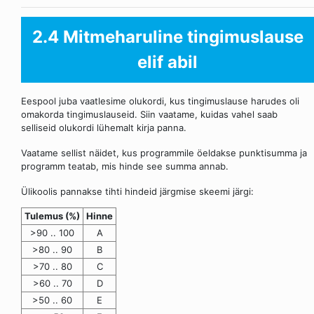
2.4 Mitmeharuline tingimuslause
elif abil
Eespool juba vaatlesime olukordi, kus tingimuslause harudes oli
omakorda tingimuslauseid. Siin vaatame, kuidas vahel saab
selliseid olukordi lühemalt kirja panna.
Vaatame sellist näidet, kus programmile öeldakse punktisumma ja
programm teatab, mis hinde see summa annab.
Ülikoolis pannakse tihti hindeid järgmise skeemi järgi:
Tulemus (%)
Hinne
>90 .. 100
A
>80 .. 90
B
>70 .. 80
C
>60 .. 70
D
>50 .. 60
E