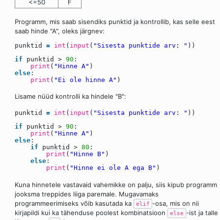
<=50
F
Programm, mis saab sisendiks punktid ja kontrollib, kas selle eest
saab hinde "A", oleks järgnev:
punktid
=
int
(
input
(
"Sisesta punktide arv: "
))
if
punktid >
90
:
print
(
"Hinne A"
)
else
:
print
(
"Ei ole hinne A"
)
Lisame nüüd kontrolli ka hindele "B":
punktid
=
int
(
input
(
"Sisesta punktide arv: "
))
if
punktid >
90
:
print
(
"Hinne A"
)
else
:
if
punktid >
80
:
print
(
"Hinne B"
)
else
:
print
(
"Hinne ei ole A ega B"
)
Kuna hinnetele vastavaid vahemikke on palju, siis kipub programm
jooksma treppides liiga paremale. Mugavamaks
programmeerimiseks võib kasutada ka
-osa, mis on nii
elif
kirjapildi kui ka tähenduse poolest kombinatsioon
-ist ja talle
else