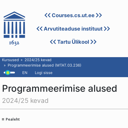
Courses.cs.ut.ee
Arvutiteaduse instituut
Tartu Ülikool
Kursused
2024/25 kevad
Programmeerimise alused (MTAT.03.236)
EN
Logi sisse
Programmeerimise alused
2024/25 kevad
Pealeht