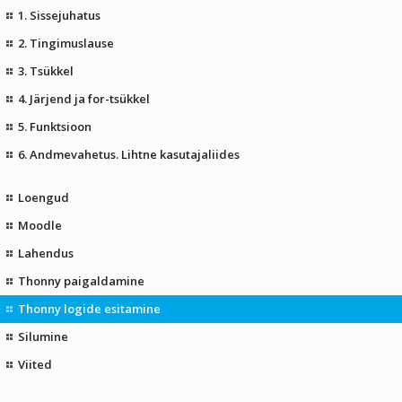
1. Sissejuhatus
2. Tingimuslause
3. Tsükkel
4. Järjend ja for-tsükkel
5. Funktsioon
6. Andmevahetus. Lihtne kasutajaliides
Loengud
Moodle
Lahendus
Thonny paigaldamine
Thonny logide esitamine
Silumine
Viited