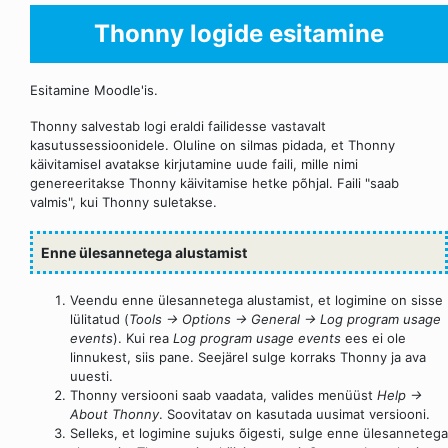
Thonny logide esitamine
Esitamine Moodle'is.
Thonny salvestab logi eraldi failidesse vastavalt
kasutussessioonidele. Oluline on silmas pidada, et Thonny
käivitamisel avatakse kirjutamine uude faili, mille nimi
genereeritakse Thonny käivitamise hetke põhjal. Faili "saab
valmis", kui Thonny suletakse.
Enne ülesannetega alustamist
Veendu enne ülesannetega alustamist, et logimine on sisse
lülitatud (
Tools → Options → General → Log program usage
events
). Kui rea
Log program usage events
ees ei ole
linnukest, siis pane. Seejärel sulge korraks Thonny ja ava
uuesti.
Thonny versiooni saab vaadata, valides menüüst
Help →
About Thonny
. Soovitatav on kasutada uusimat versiooni.
Selleks, et logimine sujuks õigesti, sulge enne ülesannetega