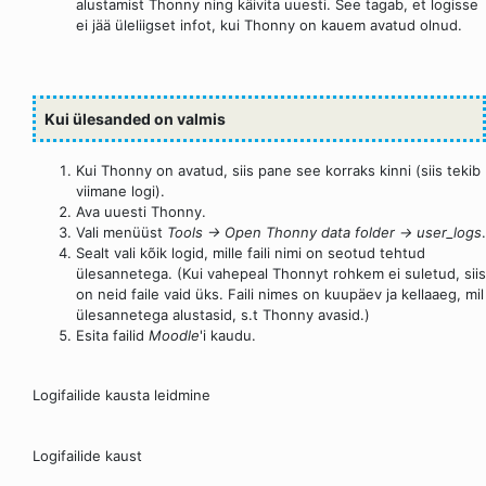
alustamist Thonny ning käivita uuesti. See tagab, et logisse
ei jää üleliigset infot, kui Thonny on kauem avatud olnud.
Kui ülesanded on valmis
Kui Thonny on avatud, siis pane see korraks kinni (siis tekib
viimane logi).
Ava uuesti Thonny.
Vali menüüst
Tools → Open Thonny data folder → user_logs
.
Sealt vali kõik logid, mille faili nimi on seotud tehtud
ülesannetega. (Kui vahepeal Thonnyt rohkem ei suletud, siis
on neid faile vaid üks. Faili nimes on kuupäev ja kellaaeg, mil
ülesannetega alustasid, s.t Thonny avasid.)
Esita failid
Moodle
'i kaudu.
Logifailide kausta leidmine
Logifailide kaust